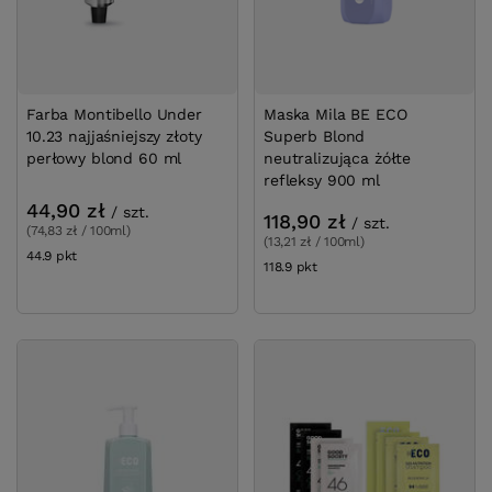
Farba Montibello Under
Maska Mila BE ECO
10.23 najjaśniejszy złoty
Superb Blond
perłowy blond 60 ml
neutralizująca żółte
refleksy 900 ml
44,90 zł
/
szt.
118,90 zł
/
szt.
(74,83 zł / 100ml)
(13,21 zł / 100ml)
44.9
pkt
punktów
118.9
pkt
punktów