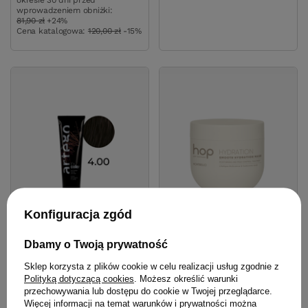
okresie 30 dni przed
wprowadzeniem obniżki:
81,90 zł
+24%
Cena katalogowa:
120,00 zł
-15%
Konfiguracja zgód
Dbamy o Twoją prywatność
Farba Artego It's Color XXL
Maska Montibello HOP
Sklep korzysta z plików cookie w celu realizacji usług zgodnie z
4.00 chlodny brąz 150 ml
Smooth Hydration głęboko
Polityką dotyczącą cookies
. Możesz określić warunki
nawilżająca do włosów
przechowywania lub dostępu do cookie w Twojej przeglądarce.
suchych i puszących się
Więcej informacji na temat warunków i prywatności można