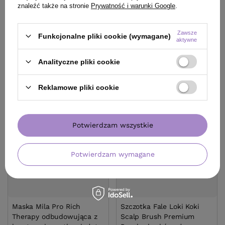
56,90 zł
/
szt.
500 ml
znaleźć także na stronie
Prywatność i warunki Google
.
135,00 zł
(37,93 zł / 100ml)
/
szt.
(27,00 zł / 100ml)
56.9
pkt
punktów
Zawsze
135
pkt
punktów
Funkcjonalne pliki cookie (wymagane)
aktywne
Analityczne pliki cookie
Reklamowe pliki cookie
Potwierdzam wszystkie
Potwierdzam wymagane
Maska Mila Pro Rich
Szczotka Fale Loki Koki
Therapy odbudowująca z
Scalp Brush Premium