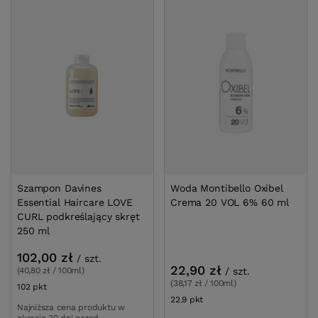
Szampon Davines
Woda Montibello Oxibel
Essential Haircare LOVE
Crema 20 VOL 6% 60 ml
CURL podkreślający skręt
250 ml
102,00 zł
/
szt.
22,90 zł
/
szt.
(40,80 zł / 100ml)
(38,17 zł / 100ml)
102
pkt
punktów
22.9
pkt
punktów
Najniższa cena produktu w