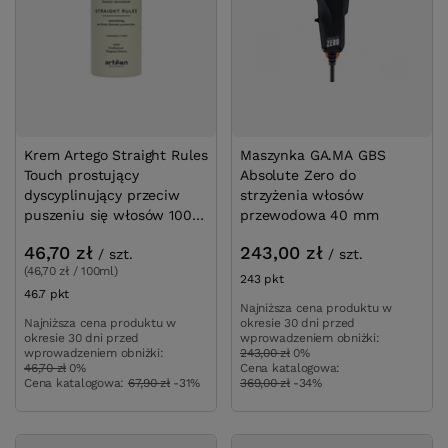
Krem Artego Straight Rules
Maszynka GA.MA GBS
Touch prostujący
Absolute Zero do
dyscyplinujący przeciw
strzyżenia włosów
puszeniu się włosów 100
przewodowa 40 mm
ml
46,70 zł
243,00 zł
/
szt.
/
szt.
(46,70 zł / 100ml)
243
pkt
punktów
46.7
pkt
punktów
Najniższa cena produktu w
Najniższa cena produktu w
okresie 30 dni przed
okresie 30 dni przed
wprowadzeniem obniżki:
wprowadzeniem obniżki:
243,00 zł
0%
46,70 zł
0%
Cena katalogowa:
Cena katalogowa:
67,90 zł
-31%
369,00 zł
-34%