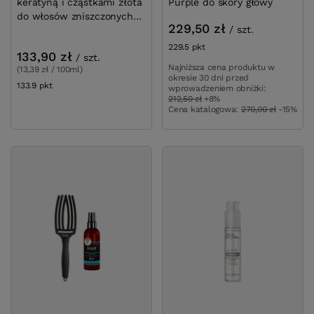
keratyną i cząstkami złota
Purple do skóry głowy
do włosów zniszczonych
229,50 zł
/
szt.
1000 ml
229.5
pkt
punktów
133,90 zł
/
szt.
Najniższa cena produktu w
(13,39 zł / 100ml)
okresie 30 dni przed
133.9
pkt
punktów
wprowadzeniem obniżki:
212,50 zł
+8%
Cena katalogowa:
270,00 zł
-15%