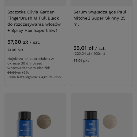
Szczotka Olivia Garden
Serum wygładzające Paul
FingerBrush M Full Black
Mitchell Super Skinny 25
do rozczesywania włosów
ml
+ Spray Hair Expert 8w1
57,60 zł
/
szt.
55,01 zł
/
szt.
74.49
pkt
punktów
(220,04 zł / 100ml)
Najniższa cena produktu w
55.01
pkt
punktów
okresie 30 dni przed
wprowadzeniem obniżki:
55,90 zł
+3%
Cena katalogowa:
84,89 zł
-32%