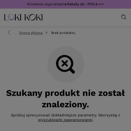
Wiosenna wyprzedaż!☀️
Rabaty do -70%
☀️>>>
Strona główna
Brak produktu
Szukany produkt nie został
znaleziony.
Spróbuj sprecyzować dokładniejsze parametry. Skorzystaj z
wyszukiwarki zaawansowanej
.