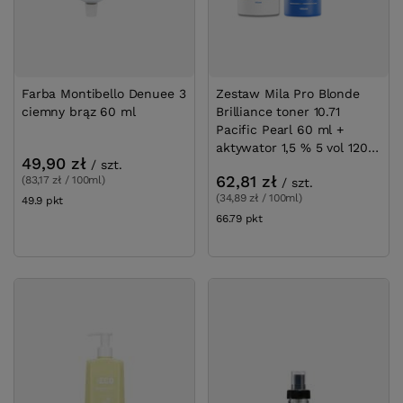
Farba Montibello Denuee 3
Zestaw Mila Pro Blonde
ciemny brąz 60 ml
Brilliance toner 10.71
Pacific Pearl 60 ml +
aktywator 1,5 % 5 vol 120
49,90 zł
/
szt.
ml
62,81 zł
(83,17 zł / 100ml)
/
szt.
(34,89 zł / 100ml)
49.9
pkt
punktów
66.79
pkt
punktów