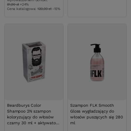
wprowadzeniem obniżki:
81,90 zł
+24%
Cena katalogowa:
120,00 zł
-15%
Beardburys Color
Szampon FLK Smooth
Shampoo 2N szampon
Gloss wygładzający do
koloryzujący do włosów
włosów puszących się 280
czarny 30 ml + aktywator
ml
45 ml