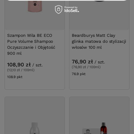
Szampon Mila BE ECO
Beardburys Matt Clay
Pure Volume Shampoo
glinka matowa do stylizacji
Oczyszczanie i Objętość
włosów 100 ml
900 ml
76,90 zł
/
szt.
108,90 zł
/
szt.
(76,90 zł / 100ml)
(12,10 zł / 100ml)
76.9
pkt
punktów
108.9
pkt
punktów