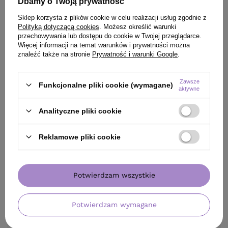
Dbamy o Twoją prywatność
Szampon Mila BE ECO
Serum Davines
Pure Volume Shampoo
NaturalTech Energizing
Sklep korzysta z plików cookie w celu realizacji usług zgodnie z
Oczyszczanie i Objętość
Superactive przeciw
Polityką dotyczącą cookies
. Możesz określić warunki
250 ml
wypadaniu włosów 100 ml
przechowywania lub dostępu do cookie w Twojej przeglądarce.
Więcej informacji na temat warunków i prywatności można
265,20 zł
znaleźć także na stronie
Prywatność i warunki Google
.
/
szt.
(265,20 zł / 100ml)
59,90 zł
/
szt.
265.2
pkt
punktów
Zawsze
(23,96 zł / 100ml)
Funkcjonalne pliki cookie (wymagane)
aktywne
Najniższa cena produktu w
59.9
pkt
punktów
okresie 30 dni przed
wprowadzeniem obniżki:
Analityczne pliki cookie
265,20 zł
0%
Cena katalogowa:
312,00 zł
-15%
Reklamowe pliki cookie
Potwierdzam wszystkie
Potwierdzam wymagane