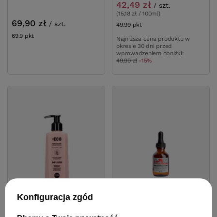
42,49 zł
/
szt.
(15,18 zł / 100ml)
69,90 zł
/
szt.
49.99
pkt
punktów
69.9
pkt
punktów
Najniższa cena produktu w
okresie 30 dni przed
wprowadzeniem obniżki:
49,99 zł
-15%
Konfiguracja zgód