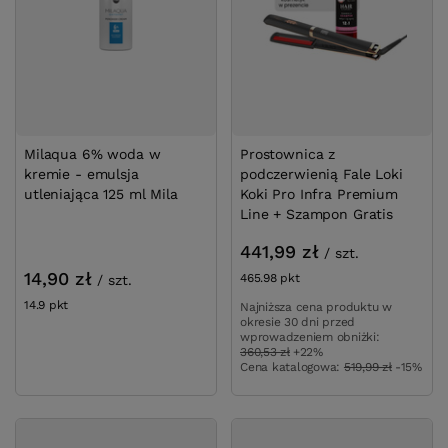
Milaqua 6% woda w
Prostownica z
kremie - emulsja
podczerwienią Fale Loki
utleniająca 125 ml Mila
Koki Pro Infra Premium
Line + Szampon Gratis
441,99 zł
/
szt.
14,90 zł
465.98
pkt
punktów
/
szt.
14.9
pkt
punktów
Najniższa cena produktu w
okresie 30 dni przed
wprowadzeniem obniżki:
360,53 zł
+22%
Cena katalogowa:
519,99 zł
-15%