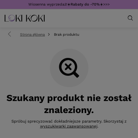
Wiosenna wyprzedaż!☀️
Rabaty do -70%
☀️>>>
Strona główna
Brak produktu
Szukany produkt nie został
znaleziony.
Spróbuj sprecyzować dokładniejsze parametry. Skorzystaj z
wyszukiwarki zaawansowanej
.