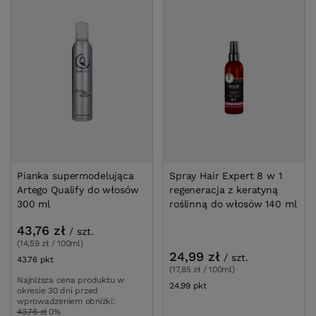
Pianka supermodelująca
Spray Hair Expert 8 w 1
Artego Qualify do włosów
regeneracja z keratyną
300 ml
roślinną do włosów 140 ml
43,76 zł
/
szt.
(14,59 zł / 100ml)
24,99 zł
/
szt.
43.76
pkt
punktów
(17,85 zł / 100ml)
Najniższa cena produktu w
24.99
pkt
punktów
okresie 30 dni przed
wprowadzeniem obniżki:
43,76 zł
0%