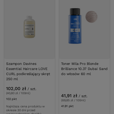
Szampon Davines
Toner Mila Pro Blonde
Essential Haircare LOVE
Brilliance 10.37 Dubai Sand
CURL podkreślający skręt
do włosów 60 ml
250 ml
102,00 zł
/
szt.
(40,80 zł / 100ml)
41,91 zł
/
szt.
102
pkt
punktów
(69,85 zł / 100ml)
41.91
pkt
punktów
Najniższa cena produktu w
okresie 30 dni przed