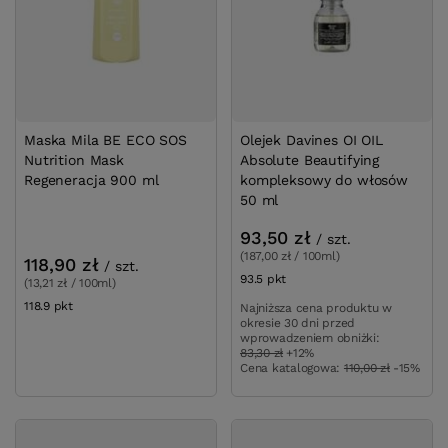
Maska Mila BE ECO SOS
Olejek Davines OI OIL
Nutrition Mask
Absolute Beautifying
Regeneracja 900 ml
kompleksowy do włosów
50 ml
93,50 zł
/
szt.
(187,00 zł / 100ml)
118,90 zł
/
szt.
93.5
pkt
punktów
(13,21 zł / 100ml)
118.9
pkt
punktów
Najniższa cena produktu w
okresie 30 dni przed
wprowadzeniem obniżki:
83,30 zł
+12%
Cena katalogowa:
110,00 zł
-15%