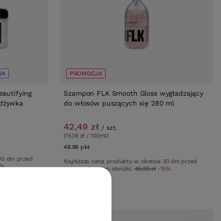
WA
PROMOCJA
eautifying
Szampon FLK Smooth Gloss wygładzający
dżywka
do włosów puszących się 280 ml
42,49 zł
/
szt.
(15,18 zł / 100ml)
49.99
pkt
punktów
30 dni przed
Najniższa cena produktu w okresie 30 dni przed
1%
wprowadzeniem obniżki:
49,99 zł
-15%