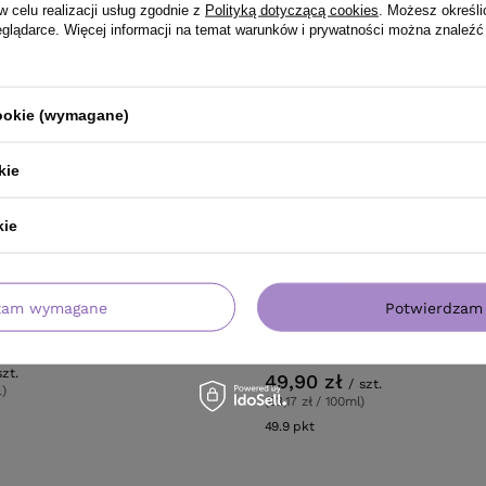
w celu realizacji usług zgodnie z
Polityką dotyczącą cookies
. Możesz określi
eglądarce. Więcej informacji na temat warunków i prywatności można znaleźć
cookie (wymagane)
kie
kie
a BE ECO Pure Volume
Farba Montibello Éclat 7.21 k
zam wymagane
Potwierdzam 
szczanie i Objętość 250 ml
rewitalizująca popielaty perł
ml
szt.
49,90 zł
/
szt.
l)
(83,17 zł / 100ml)
w
49.9
pkt
punktów