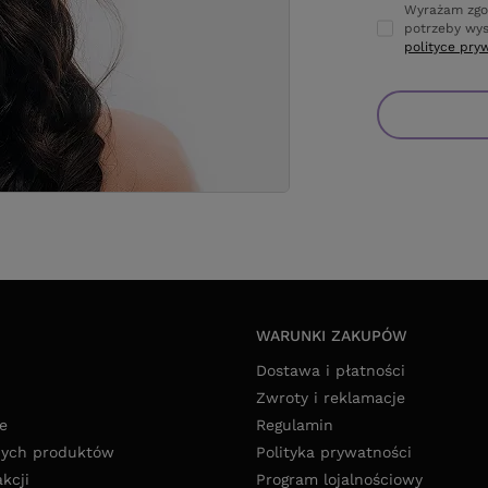
Wyrażam zgo
potrzeby wys
polityce pry
WARUNKI ZAKUPÓW
Dostawa i płatności
Zwroty i reklamacje
e
Regulamin
nych produktów
Polityka prywatności
akcji
Program lojalnościowy