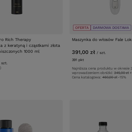
OFERTA
DARMOWA DOSTAWA
ro Rich Therapy
Maszynka do włosów Fale Lok
 z keratyną i cząstkami złota
iszczonych 1000 ml
391,00 zł
/
szt.
391
pkt
punktów
szt.
)
Najniższa cena produktu w okresie 
wprowadzeniem obniżki:
345,00 zł
+
ów
Cena katalogowa:
460,00 zł
-15%