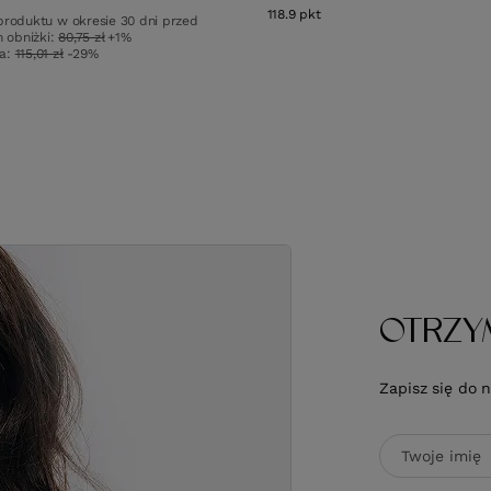
118.9
pkt
punktów
produktu w okresie 30 dni przed
 obniżki:
80,75 zł
+1%
wa:
115,01 zł
-29%
OTRZY
Zapisz się do 
Twoje imię