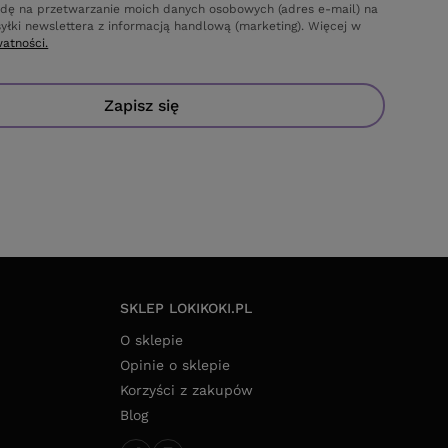
dę na przetwarzanie moich danych osobowych (adres e-mail) na
yłki newslettera z informacją handlową (marketing). Więcej w
watności.
Zapisz się
SKLEP LOKIKOKI.PL
O sklepie
Opinie o sklepie
Korzyści z zakupów
Blog