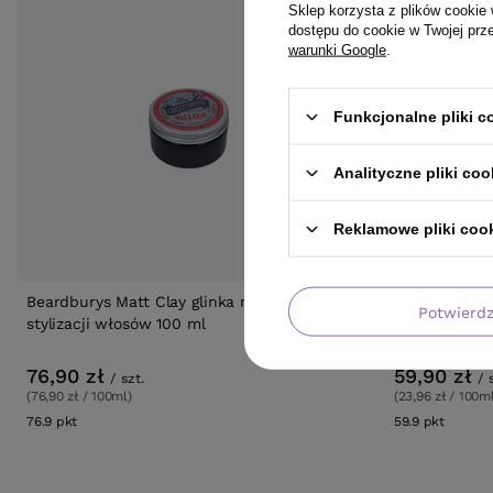
Sklep korzysta z plików cookie 
dostępu do cookie w Twojej prz
warunki Google
.
Funkcjonalne pliki 
Analityczne pliki coo
Reklamowe pliki coo
Beardburys Matt Clay glinka matowa do
Szampon Mil
Potwierd
stylizacji włosów 100 ml
Shampoo Oczy
76,90 zł
59,90 zł
/
szt.
/
(76,90 zł / 100ml)
(23,96 zł / 100m
76.9
pkt
punktów
59.9
pkt
punktó