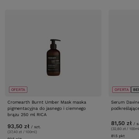
OFERTA
OFERTA
BE
Cromearth Burnt Umber Mask maska
Serum Davine
pigmentacyjna do jasnego i ciemnego
podkreślając
brązu 250 ml RICA
81,50 zł
/
s
93,50 zł
/
szt.
(32,60 zł / 100m
(37,40 zł / 100ml)
81.5
pkt
punktó