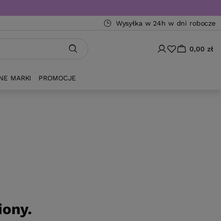
Wysyłka w 24h w dni robocze
0,00 zł
NE MARKI
PROMOCJE
iony.