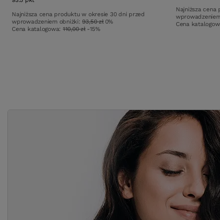
93.5
pkt
punktów
Najniższa cena 
Najniższa cena produktu w okresie 30 dni przed
wprowadzeniem
wprowadzeniem obniżki:
93,50 zł
0%
Cena katalogo
Cena katalogowa:
110,00 zł
-15%