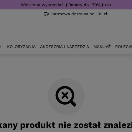
Wiosenna wyprzedaż!☀️
Rabaty do -70%
☀️>>>
Darmowa dostawa od 139 zł
KI
KOLORYZACJA
AKCESORIA I NARZĘDZIA
MAKIJAŻ
POLECA
any produkt nie został znalez