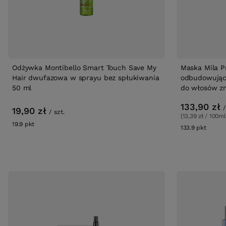
Odżywka Montibello Smart Touch Save My
Maska Mila P
Hair dwufazowa w sprayu bez spłukiwania
odbudowująca
50 ml
do włosów zn
133,90 zł
/
19,90 zł
/
szt.
(13,39 zł / 100ml
19.9
pkt
punktów
133.9
pkt
punkt