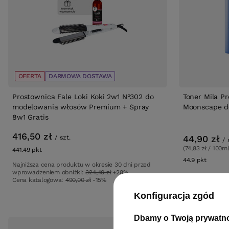
OFERTA
DARMOWA DOSTAWA
Prostownica Fale Loki Koki 2w1 N°302 do
Toner Mila Pr
modelowania włosów Premium + Spray
Moonscape d
8w1 Gratis
416,50 zł
44,90 zł
/
szt.
/
(74,83 zł / 100ml
441.49
pkt
punktów
44.9
pkt
punktó
Najniższa cena produktu w okresie 30 dni przed
wprowadzeniem obniżki:
324,40 zł
+28%
Cena katalogowa:
490,00 zł
-15%
Konfiguracja zgód
Dbamy o Twoją prywatn