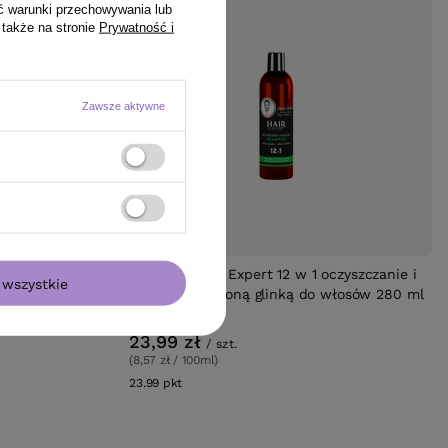
ć warunki przechowywania lub
 także na stronie
Prywatność i
Zawsze aktywne
BESTSELLER
waśna
Szampon Hair Expert 12 w 1 oczyszczanie i
wszystkie
owy blond 60
objętość z zieloną glinką do włosów 280 ml
23,99 zł
/
szt.
(8,57 zł / 100ml)
23.99
pkt
punktów