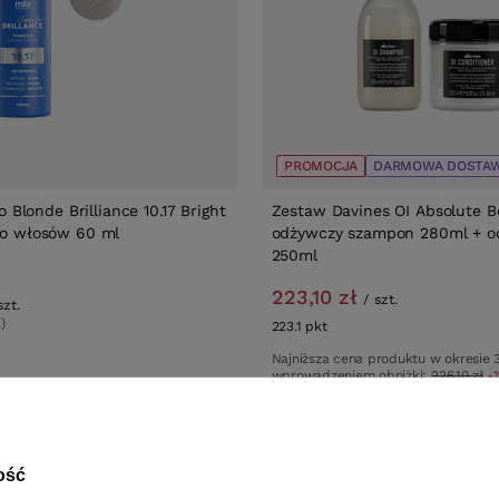
PROMOCJA
DARMOWA DOSTA
o Blonde Brilliance 10.17 Bright
Zestaw Davines OI Absolute B
o włosów 60 ml
odżywczy szampon 280ml + o
250ml
223,10 zł
/
szt.
szt.
)
223.1
pkt
punktów
w
Najniższa cena produktu w okresie 
wprowadzeniem obniżki:
226,10 zł
-
Cena katalogowa:
280,00 zł
-20%
ość