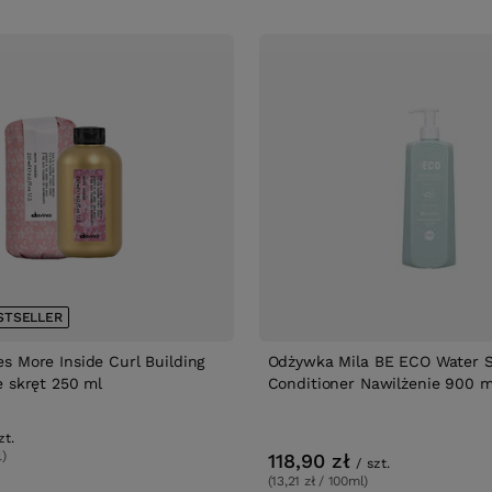
STSELLER
s More Inside Curl Building
Odżywka Mila BE ECO Water 
e skręt 250 ml
Conditioner Nawilżenie 900 m
zt.
l)
118,90 zł
/
szt.
(13,21 zł / 100ml)
w