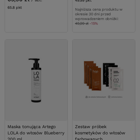
49.99
pkt
punktów
65.8
pkt
punktów
Najniższa cena produktu w
okresie 30 dni przed
wprowadzeniem obniżki:
49,99 zł
-15%
Maska tonująca Artego
Zestaw próbek
LOLA do włosów Blueberry
kosmetyków do włosów
200 ml
farbowanych