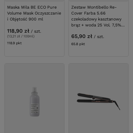
Maska Mila BE ECO Pure
Zestaw Montibello Re-
Volume Mask Oczyszczanie
Cover Farba 5.66
i Objętość 900 ml
czekoladowy kasztanowy
brąz + woda 25 Vol. 7,5%
118,90 zł
60 ml
/
szt.
65,90 zł
/
szt.
(13,21 zł / 100ml)
118.9
pkt
punktów
65.8
pkt
punktów