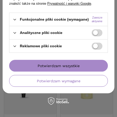
Nawilżenie 900 ml
keratyną i kwasem
znaleźć także na stronie
Prywatność i warunki Google
.
hialuronowym do włosów
zniszczonych 1000 ml
118,90 zł
/
szt.
123,90 zł
Zawsze
/
szt.
Funkcjonalne pliki cookie (wymagane)
(13,21 zł / 100ml)
aktywne
(12,39 zł / 100ml)
118.9
pkt
punktów
123.9
pkt
punktów
Analityczne pliki cookie
Reklamowe pliki cookie
Potwierdzam wszystkie
Potwierdzam wymagane