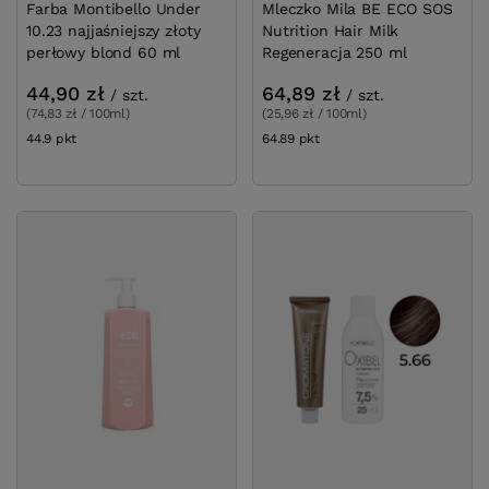
Farba Montibello Under
Mleczko Mila BE ECO SOS
10.23 najjaśniejszy złoty
Nutrition Hair Milk
perłowy blond 60 ml
Regeneracja 250 ml
44,90 zł
64,89 zł
/
szt.
/
szt.
(74,83 zł / 100ml)
(25,96 zł / 100ml)
44.9
pkt
punktów
64.89
pkt
punktów