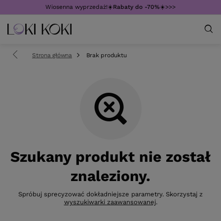
Wiosenna wyprzedaż!☀️
Rabaty do -70%
☀️>>>
Strona główna
Brak produktu
Szukany produkt nie został
znaleziony.
Spróbuj sprecyzować dokładniejsze parametry. Skorzystaj z
wyszukiwarki zaawansowanej
.