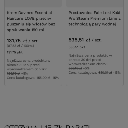
Krem Davines Essential
Prostownica Fale Loki Koki
Haircare LOVE przeciw
Pro Steam Premium Line z
puszeniu się włosów bez
technologią pary wodnej
spłukiwania 150 ml
535,51 zł
131,75 zł
/
szt.
/
szt.
(87,83 zł / 100ml)
535.51
pkt
punktów
131.75
pkt
punktów
Najniższa cena produktu w
okresie 30 dni przed
Najniższa cena produktu w
wprowadzeniem obniżki:
okresie 30 dni przed
509,15 zł
+5%
wprowadzeniem obniżki:
Cena katalogowa:
630,01 zł
-15%
120,70 zł
+9%
Cena katalogowa:
155,00 zł
-15%