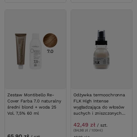
Zestaw Montibello Re-
Odżywka termoochronna
Cover Farba 7.0 naturalny
FLK High Intense
średni blond + woda 25
wygładzająca do włosów
Vol. 7,5% 60 ml
suchych i zniszczonych
bez spłukiwania 50 ml
42,49 zł
/
szt.
(84,98 zł / 100ml)
65,90 zł
/
szt.