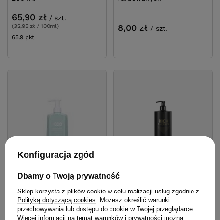
65,90 zł
/
szt.
(32,95 zł / 100ml)
8,00 zł
/
szt.
65.9
pkt
punktów
Konfiguracja zgód
Dbamy o Twoją prywatność
Sklep korzysta z plików cookie w celu realizacji usług zgodnie z
Polityką dotyczącą cookies
. Możesz określić warunki
Odżywka Mila BE ECO
Szampon Mila Pro Rich
przechowywania lub dostępu do cookie w Twojej przeglądarce.
Water Shine Conditioner
Therapy odbudowujący z
Więcej informacji na temat warunków i prywatności można