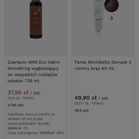
Szampon MKS Eco Kahm
Farba Montibello Denuee 3
Smoothing wygładzający
ciemny brąz 60 ml
do wszystkich rodzajów
włosów 739 ml
37,99 zł
/
szt.
49,90 zł
/
szt.
(5,14 zł / 100ml)
(83,17 zł / 100ml)
37.99
pkt
punktów
49.9
pkt
punktów
Najniższa cena produktu w
okresie 30 dni przed
wprowadzeniem obniżki:
38,00 zł
-1%
Cena katalogowa:
119,00 zł
-68%