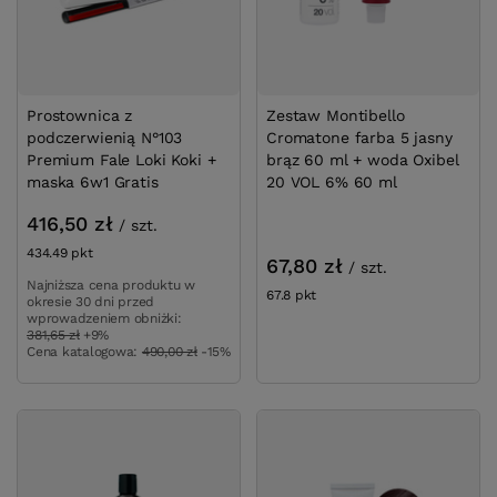
Prostownica z
Zestaw Montibello
podczerwienią N°103
Cromatone farba 5 jasny
Premium Fale Loki Koki +
brąz 60 ml + woda Oxibel
maska 6w1 Gratis
20 VOL 6% 60 ml
416,50 zł
/
szt.
434.49
pkt
punktów
67,80 zł
/
szt.
Najniższa cena produktu w
67.8
pkt
punktów
okresie 30 dni przed
wprowadzeniem obniżki:
381,65 zł
+9%
Cena katalogowa:
490,00 zł
-15%