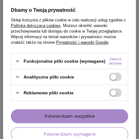
Zestaw Montibello Re-
Olejek FLK High Intense
Dbamy o Twoją prywatność
Cover Farba 5.0 naturalny
nawilżający wygładzający
jasny brąz + woda 25 Vol.
do włosów suchych i
Sklep korzysta z plików cookie w celu realizacji usług zgodnie z
7,5% 60 ml
zniszczonych 50 ml
Polityką dotyczącą cookies
. Możesz określić warunki
przechowywania lub dostępu do cookie w Twojej przeglądarce.
42,49 zł
/
szt.
Więcej informacji na temat warunków i prywatności można
(84,98 zł / 100ml)
znaleźć także na stronie
Prywatność i warunki Google
.
65,90 zł
/
szt.
49.99
pkt
punktów
65.8
pkt
punktów
Najniższa cena produktu w
Zawsze
Funkcjonalne pliki cookie (wymagane)
okresie 30 dni przed
aktywne
wprowadzeniem obniżki:
49,99 zł
-15%
Analityczne pliki cookie
Reklamowe pliki cookie
Potwierdzam wszystkie
Potwierdzam wymagane