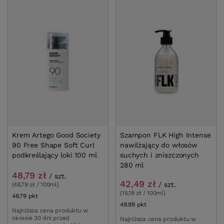
Krem Artego Good Society
Szampon FLK High Intense
90 Free Shape Soft Curl
nawilżający do włosów
podkreślający loki 100 ml
suchych i zniszczonych
280 ml
48,79 zł
/
szt.
42,49 zł
/
szt.
(48,79 zł / 100ml)
(15,18 zł / 100ml)
48.79
pkt
punktów
49.99
pkt
punktów
Najniższa cena produktu w
okresie 30 dni przed
Najniższa cena produktu w