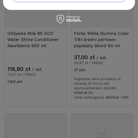
Odżywka Mila BE ECO
Farba Wella Illumina Color
Water Shine Conditioner
7/81 średni perłowo-
Nawilżenie 900 ml
popielaty blond 60 ml
37,00 zł
/
szt.
(61,67 zł / 100ml)
118,90 zł
/
szt.
37
pkt
punktów
(13,21 zł / 100ml)
Najniższa cena produktu w
118.9
pkt
punktów
okresie 30 dni przed
wprowadzeniem obniżki:
37,00 zł
0%
Cena katalogowa:
89,79 zł
-59%