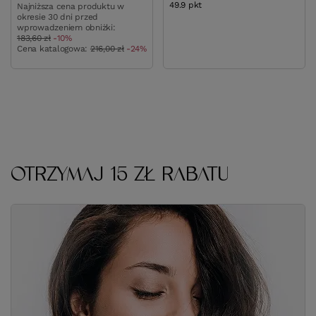
49.9
pkt
punktów
Najniższa cena produktu w
okresie 30 dni przed
wprowadzeniem obniżki:
183,60 zł
-10%
Cena katalogowa:
216,00 zł
-24%
OTRZYMAJ 15 ZŁ RABATU