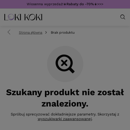
Wiosenna wyprzedaż!☀️
Rabaty do -70%
☀️>>>
Strona główna
Brak produktu
Szukany produkt nie został
znaleziony.
Spróbuj sprecyzować dokładniejsze parametry. Skorzystaj z
wyszukiwarki zaawansowanej
.