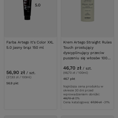
Farba Artego It's Color XXL
Krem Artego Straight Rules
5.0 jasny brąz 150 ml
Touch prostujący
dyscyplinujący przeciw
puszeniu się włosów 100
ml
46,70 zł
/
szt.
56,90 zł
/
szt.
(46,70 zł / 100ml)
(37,93 zł / 100ml)
46.7
pkt
punktów
56.9
pkt
punktów
Najniższa cena produktu w
okresie 30 dni przed
wprowadzeniem obniżki:
46,70 zł
0%
Cena katalogowa:
67,90 zł
-31%