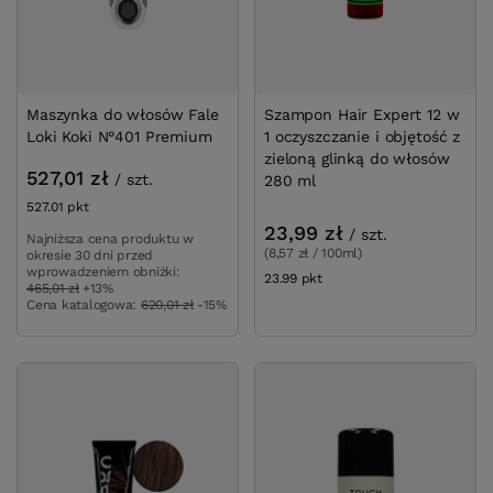
Maszynka do włosów Fale
Szampon Hair Expert 12 w
Loki Koki N°401 Premium
1 oczyszczanie i objętość z
zieloną glinką do włosów
527,01 zł
/
szt.
280 ml
527.01
pkt
punktów
23,99 zł
/
szt.
Najniższa cena produktu w
(8,57 zł / 100ml)
okresie 30 dni przed
wprowadzeniem obniżki:
23.99
pkt
punktów
465,01 zł
+13%
Cena katalogowa:
620,01 zł
-15%