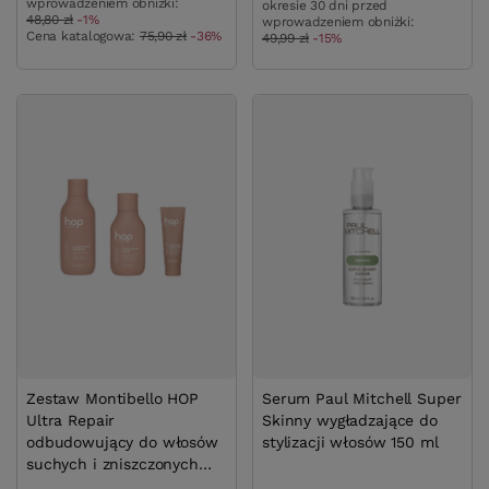
wprowadzeniem obniżki:
okresie 30 dni przed
48,80 zł
-1%
wprowadzeniem obniżki:
Cena katalogowa:
75,90 zł
-36%
49,99 zł
-15%
Zestaw Montibello HOP
Serum Paul Mitchell Super
Ultra Repair
Skinny wygładzające do
odbudowujący do włosów
stylizacji włosów 150 ml
suchych i zniszczonych
szampon 300ml + odżywka