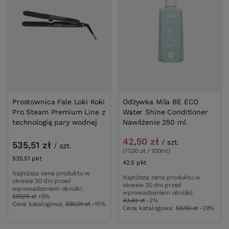
Prostownica Fale Loki Koki
Odżywka Mila BE ECO
Pro Steam Premium Line z
Water Shine Conditioner
technologią pary wodnej
Nawilżenie 250 ml
42,50 zł
/
szt.
535,51 zł
/
szt.
(17,00 zł / 100ml)
535.51
pkt
punktów
42.5
pkt
punktów
Najniższa cena produktu w
Najniższa cena produktu w
okresie 30 dni przed
okresie 30 dni przed
wprowadzeniem obniżki:
wprowadzeniem obniżki:
509,15 zł
+5%
43,43 zł
-2%
Cena katalogowa:
630,01 zł
-15%
Cena katalogowa:
59,90 zł
-29%