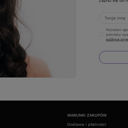
Zapisz się do 
Twoje imię
Wyrażam zgo
potrzeby wys
polityce pry
WARUNKI ZAKUPÓW
Dostawa i płatności