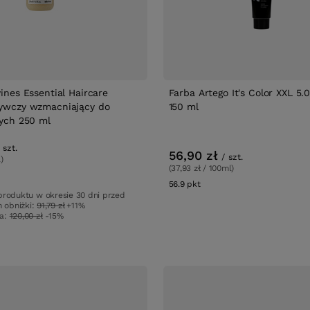
nes Essential Haircare
Farba Artego It's Color XXL 5.
niający do
150 ml
ych 250 ml
szt.
56,90 zł
/
szt.
)
(37,93 zł / 100ml)
w
56.9
pkt
punktów
produktu w okresie 30 dni przed
 obniżki:
91,79 zł
+11%
wa:
120,00 zł
-15%