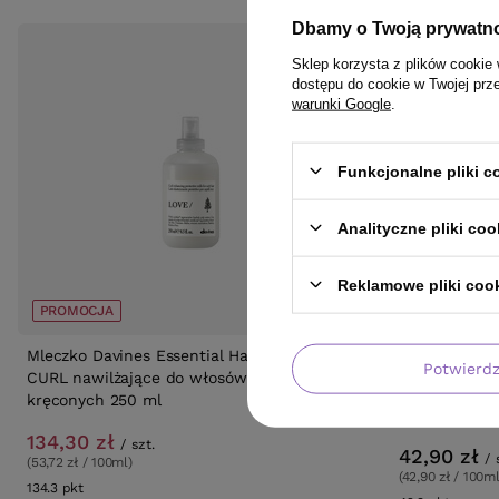
Dbamy o Twoją prywatn
Sklep korzysta z plików cookie 
dostępu do cookie w Twojej prz
warunki Google
.
Funkcjonalne pliki 
Analityczne pliki coo
Reklamowe pliki coo
PROMOCJA
Mleczko Davines Essential Haircare LOVE
Farba Mila Mi
Potwierd
CURL nawilżające do włosów falowanych i
beżowy platy
kręconych 250 ml
134,30 zł
/
szt.
42,90 zł
/
(53,72 zł / 100ml)
(42,90 zł / 100ml
134.3
pkt
punktów