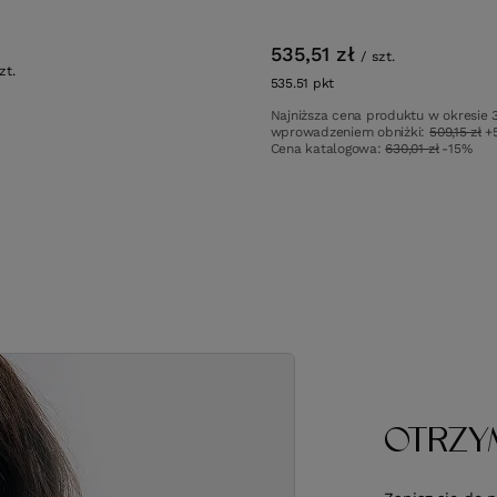
535,51 zł
/
szt.
zt.
535.51
pkt
punktów
w
Najniższa cena produktu w okresie 
wprowadzeniem obniżki:
509,15 zł
+
Cena katalogowa:
630,01 zł
-15%
OTRZY