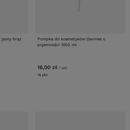
0 jasny brąz
Pompka do kosmetyków Davines o
pojemności 1000 ml
16,00 zł
/
szt.
16
pkt
punktów