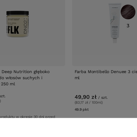
Deep Nutrition głęboko
Farba Montibello Denuee 3 c
do włosów suchych i
ml
 250 ml
49,90 zł
szt.
/
szt.
)
(83,17 zł / 100ml)
ów
49.9
pkt
punktów
produktu w okresie 30 dni przed
 obniżki:
49,99 zł
-15%