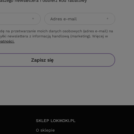
naszego newslettera i odbierz kod rabatowy
Adres e-mail
dę na przetwarzanie moich danych osobowych (adres e-mail) na
yłki newslettera z informacją handlową (marketing). Więcej w
watności.
Zapisz się
SKLEP LOKIKOKI.PL
O sklepie