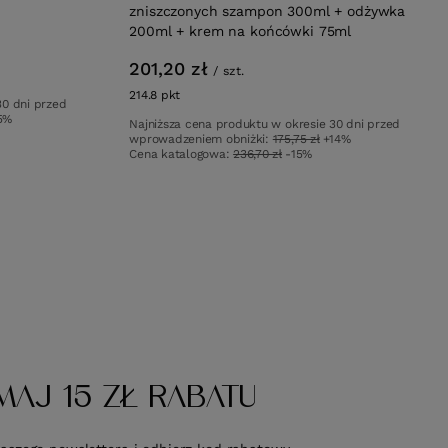
zniszczonych szampon 300ml + odżywka
200ml + krem na końcówki 75ml
201,20 zł
/
szt.
214.8
pkt
punktów
30 dni przed
5%
Najniższa cena produktu w okresie 30 dni przed
wprowadzeniem obniżki:
175,75 zł
+14%
Cena katalogowa:
236,70 zł
-15%
MAJ 15 ZŁ RABATU