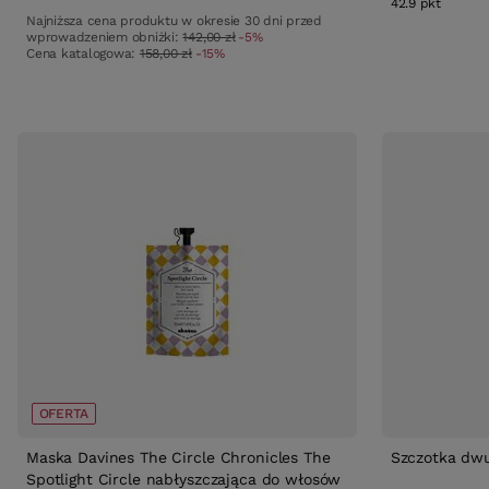
42.9
pkt
punktó
Najniższa cena produktu w okresie 30 dni przed
wprowadzeniem obniżki:
142,00 zł
-5%
Cena katalogowa:
158,00 zł
-15%
OFERTA
Maska Davines The Circle Chronicles The
Szczotka dw
Spotlight Circle nabłyszczająca do włosów