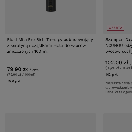
OFERTA
Fluid Mila Pro Rich Therapy odbudowujący
Szampon Davi
z keratyną i cząstkami złota do włosów
NOUNOU odżywczy wzmac
zniszczonych 100 ml
włosów such
102,00 zł
/
(40,80 zł / 100ml
79,90 zł
/
szt.
(79,90 zł / 100ml)
102
pkt
punktó
79.9
pkt
punktów
Najniższa cena 
wprowadzeniem
Cena katalogo