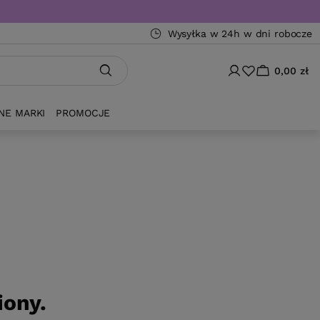
Wysyłka w 24h w dni robocze
0,00 zł
NE MARKI
PROMOCJE
iony.