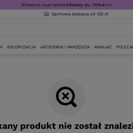
Wiosenna wyprzedaż!☀️
Rabaty do -70%
☀️>>>
Darmowa dostawa od 139 zł
KI
KOLORYZACJA
AKCESORIA I NARZĘDZIA
MAKIJAŻ
POLECA
any produkt nie został znalez