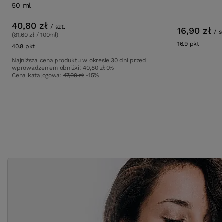
50 ml
40,80 zł
/
szt.
16,90 zł
/
s
(81,60 zł / 100ml)
16.9
pkt
punktó
40.8
pkt
punktów
Najniższa cena produktu w okresie 30 dni przed
wprowadzeniem obniżki:
40,80 zł
0%
Cena katalogowa:
47,99 zł
-15%