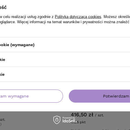
ość
w celu realizacji usług zgodnie z
Polityką dotyczącą cookies
. Możesz określi
eglądarce. Więcej informacji na temat warunków i prywatności można znaleźć
cookie (wymagane)
kie
kie
OFERTA
DARMOWA DOSTAWA
laton Classic 10.25 czerwony
Prostownica z podczerwienią 
zam wymagane
Potwierdzam 
nowy blond 100 ml
Loki Koki
416,50 zł
/
szt.
szt.
416.5
pkt
punktów
)