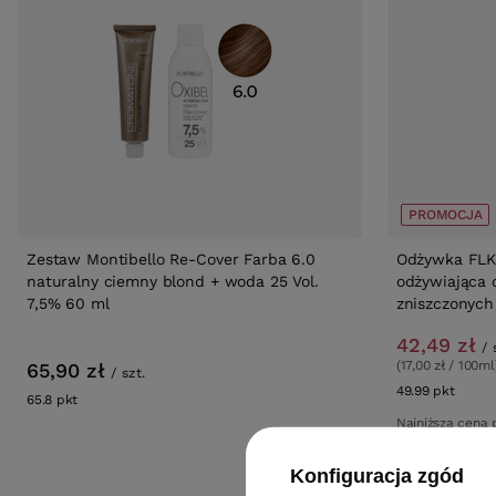
PROMOCJA
Zestaw Montibello Re-Cover Farba 6.0
Odżywka FLK 
naturalny ciemny blond + woda 25 Vol.
odżywiająca 
7,5% 60 ml
zniszczonych
42,49 zł
/
(17,00 zł / 100ml
65,90 zł
/
szt.
49.99
pkt
punkt
65.8
pkt
punktów
Najniższa cena 
wprowadzeniem
Konfiguracja zgód