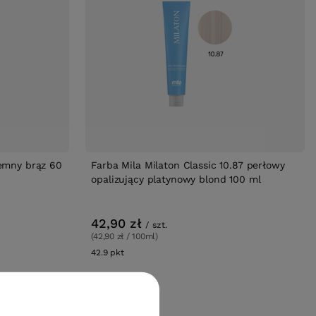
iemny brąz 60
Farba Mila Milaton Classic 10.87 perłowy
opalizujący platynowy blond 100 ml
42,90 zł
/
szt.
(42,90 zł / 100ml)
42.9
pkt
punktów