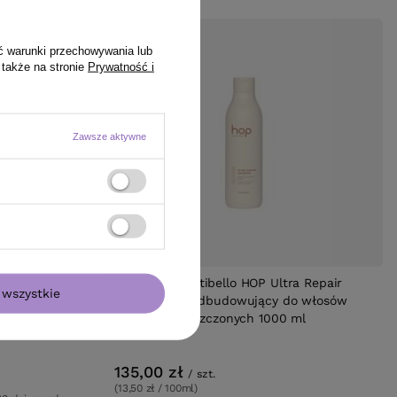
ć warunki przechowywania lub
 także na stronie
Prywatność i
Zawsze aktywne
N°103 Fale
Szampon Montibello HOP Ultra Repair
wszystkie
intensywnie odbudowujący do włosów
suchych i zniszczonych 1000 ml
135,00 zł
/
szt.
(13,50 zł / 100ml)