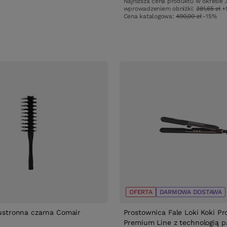
Najniższa cena produktu w okresie 
w
wprowadzeniem obniżki:
381,65 zł
+
Cena katalogowa:
490,00 zł
-15%
OFERTA
DARMOWA DOSTAWA
ustronna czarna Comair
Prostownica Fale Loki Koki P
Premium Line z technologią p