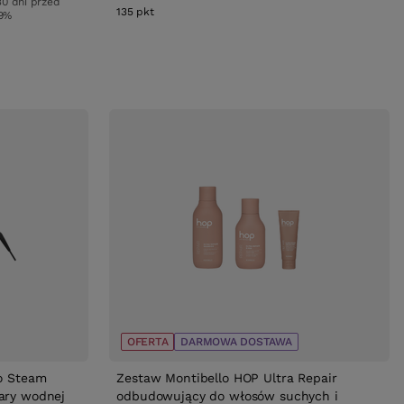
30 dni przed
135
pkt
punktów
9%
OFERTA
DARMOWA DOSTAWA
ro Steam
Zestaw Montibello HOP Ultra Repair
ary wodnej
odbudowujący do włosów suchych i