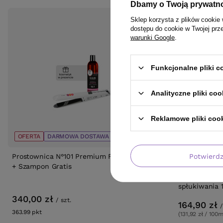
Dbamy o Twoją prywatn
Sklep korzysta z plików cookie 
dostępu do cookie w Twojej prz
warunki Google
.
Funkcjonalne pliki 
Analityczne pliki coo
Reklamowe pliki coo
OFERTA
DARMOWA DOSTAWA
OFERTA
DA
Potwierd
Prostownica N°101 Premium Fale Loki Koki
Pianka Davine
+ Szampon Gratis
efektem term
włosów cienk
spłukiwania 
340,00 zł
/
szt.
164,90 zł
/
363.99
pkt
punktów
(131,92 zł / 100m