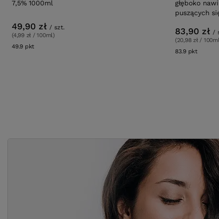
7,5% 1000ml
głęboko nawi
puszących si
49,90 zł
/
szt.
83,90 zł
/
(4,99 zł / 100ml)
(20,98 zł / 100m
49.9
pkt
punktów
83.9
pkt
punktó