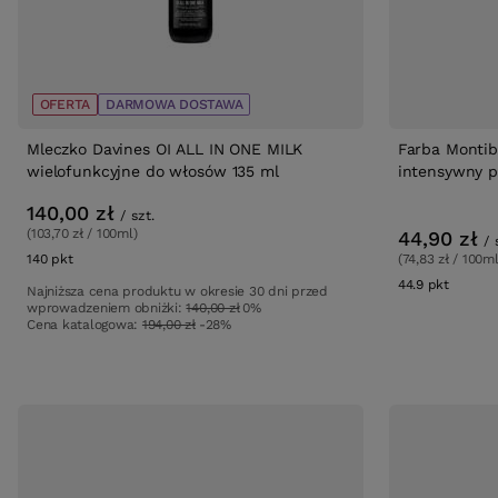
OFERTA
DARMOWA DOSTAWA
Mleczko Davines OI ALL IN ONE MILK
Farba Montib
wielofunkcyjne do włosów 135 ml
intensywny p
140,00 zł
/
szt.
(103,70 zł / 100ml)
44,90 zł
/
(74,83 zł / 100ml
140
pkt
punktów
44.9
pkt
punktó
Najniższa cena produktu w okresie 30 dni przed
wprowadzeniem obniżki:
140,00 zł
0%
Cena katalogowa:
194,00 zł
-28%