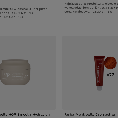
ów
Najniższa cena produktu w okresie 
wprowadzeniem obniżki:
97,75 zł
+8
produktu w okresie 30 dni przed
Cena katalogowa:
125,00 zł
-15%
 obniżki:
157,25 zł
+4%
wa:
194,00 zł
-15%
bello HOP Smooth Hydration
Farba Montibello Cromaxtrem