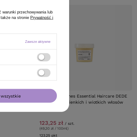
ć warunki przechowywania lub
 także na stronie
Prywatność i
Zawsze aktywne
PROMOCJA
wszystkie
zwiększająca
Odżywka Davines Essential Haircare DEDE
delikatna do cienkich i wiotkich włosów
250 ml
123,25 zł
/
szt.
(49,30 zł / 100ml)
123.25
pkt
punktów