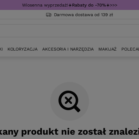
Wiosenna wyprzedaż!☀️
Rabaty do -70%
☀️>>>
Darmowa dostawa od 139 zł
KI
KOLORYZACJA
AKCESORIA I NARZĘDZIA
MAKIJAŻ
POLECA
any produkt nie został znalez