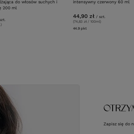
lżająca do włosów suchych i
intensywny czerwony 60 ml
ę 200 ml
44,90 zł
/
szt.
szt.
(74,83 zł / 100ml)
l)
44.9
pkt
punktów
w
OTRZY
Zapisz się do 