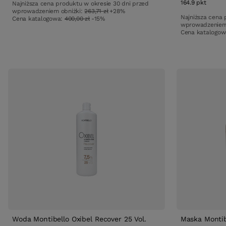
164.9
pkt
punkt
Najniższa cena produktu w okresie 30 dni przed
wprowadzeniem obniżki:
263,71 zł
+28%
Najniższa cena 
Cena katalogowa:
400,00 zł
-15%
wprowadzeniem
Cena katalogo
Woda Montibello Oxibel Recover 25 Vol.
Maska Monti