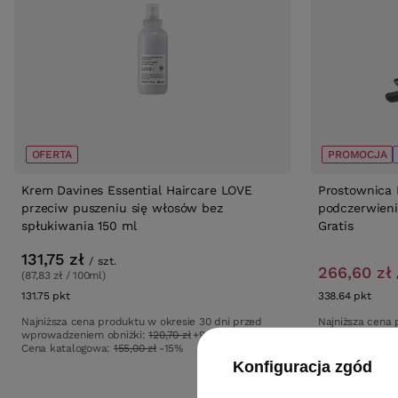
OFERTA
PROMOCJA
Krem Davines Essential Haircare LOVE
Prostownica 
przeciw puszeniu się włosów bez
podczerwienią
spłukiwania 150 ml
Gratis
131,75 zł
/
szt.
266,60 zł
(87,83 zł / 100ml)
131.75
pkt
punktów
338.64
pkt
punk
Najniższa cena produktu w okresie 30 dni przed
Najniższa cena 
wprowadzeniem obniżki:
120,70 zł
+9%
wprowadzeniem
Cena katalogowa:
155,00 zł
-15%
Konfiguracja zgód