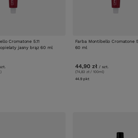
ello Cromatone 5.11
Farba Montibello Cromatone 5
opielaty jasny brąz 60 ml
60 ml
44,90 zł
szt.
/
szt.
)
(74,83 zł / 100ml)
w
44.9
pkt
punktów