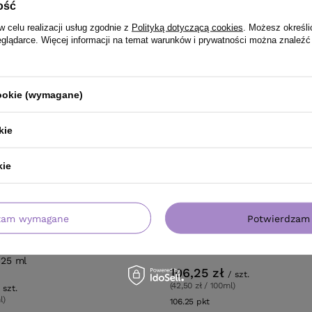
ość
w celu realizacji usług zgodnie z
Polityką dotyczącą cookies
. Możesz określi
eglądarce. Więcej informacji na temat warunków i prywatności można znaleźć
cookie (wymagane)
kie
kie
RMOWA DOSTAWA
OFERTA
zam wymagane
Potwierdzam 
s OI Souffle pogrubiająca z
Pianka Davines MORE INSIDE 
oochronnym do stylizacji
objętość 250 ml
ich i średnich bez
125 ml
106,25 zł
/
szt.
(42,50 zł / 100ml)
szt.
l)
106.25
pkt
punktów