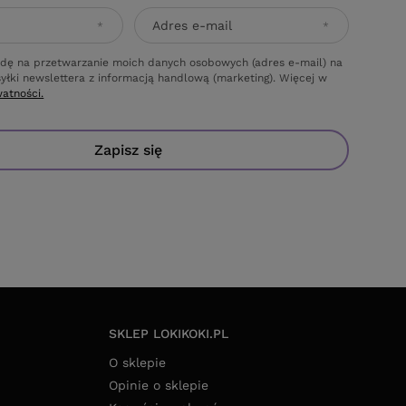
Adres e-mail
dę na przetwarzanie moich danych osobowych (adres e-mail) na
yłki newslettera z informacją handlową (marketing). Więcej w
watności.
Zapisz się
SKLEP LOKIKOKI.PL
O sklepie
Opinie o sklepie