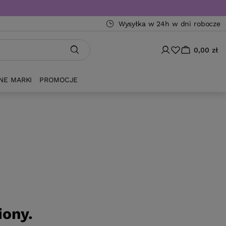
Wysyłka w 24h w dni robocze
0,00 zł
NE MARKI
PROMOCJE
iony.