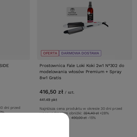
OFERTA
DARMOWA DOSTAWA
SIDE
Prostownica Fale Loki Koki 2w1 N°302 do
modelowania włosów Premium + Spray
8w1 Gratis
416,50 zł
/
szt.
441.49
pkt
punktów
30 dni przed
Najniższa cena produktu w okresie 30 dni przed
2%
wprowadzeniem obniżki:
324,40 zł
+28%
Cena katalogowa:
490,00 zł
-15%