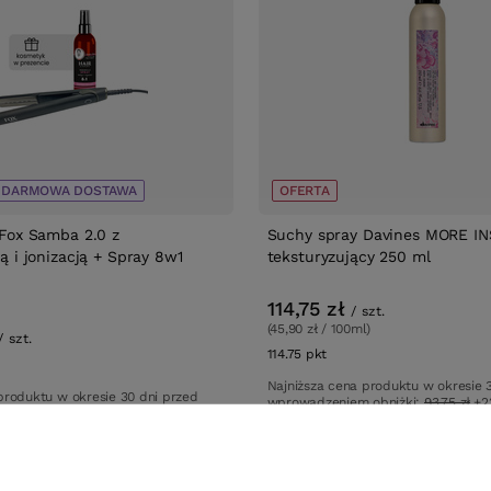
DARMOWA DOSTAWA
OFERTA
Fox Samba 2.0 z
Suchy spray Davines MORE IN
 i jonizacją + Spray 8w1
teksturyzujący 250 ml
114,75 zł
/
szt.
(45,90 zł / 100ml)
/
szt.
114.75
pkt
punktów
tów
Najniższa cena produktu w okresie 
produktu w okresie 30 dni przed
wprowadzeniem obniżki:
93,75 zł
+2
 obniżki:
369,00 zł
-27%
Cena katalogowa:
135,00 zł
-15%