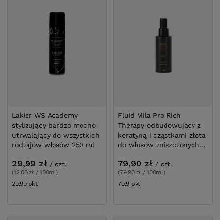
Lakier WS Academy
Fluid Mila Pro Rich
stylizujący bardzo mocno
Therapy odbudowujący z
utrwalający do wszystkich
keratyną i cząstkami złota
rodzajów włosów 250 ml
do włosów zniszczonych
100 ml
29,99 zł
79,90 zł
/
szt.
/
szt.
(12,00 zł / 100ml)
(79,90 zł / 100ml)
29.99
pkt
punktów
79.9
pkt
punktów