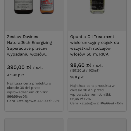
Zestaw Davines
Opuntia Oil Treatment
NaturalTech Energizing
wielofunkcyjny olejek do
Superactive przeciw
wszystkich rodzajów
wypadaniu włosów
włosów 50 ml RICA
szampon 250 ml + serum
98,60 zł
/
szt.
100 ml
390,00 zł
/
szt.
(197,20 zł / 100ml)
371.45
pkt
punktów
98.6
pkt
punktów
Najniższa cena produktu w
Najniższa cena produktu w
okresie 30 dni przed
okresie 30 dni przed
wprowadzeniem obniżki:
wprowadzeniem obniżki:
390,00 zł
0%
96,05 zł
+2%
Cena katalogowa:
447,00 zł
-13%
Cena katalogowa:
116,00 zł
-15%