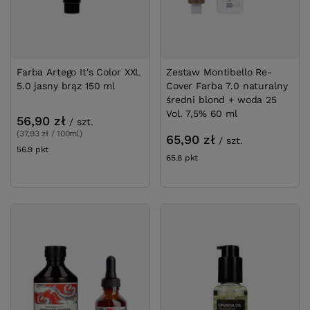
Farba Artego It's Color XXL
Zestaw Montibello Re-
5.0 jasny brąz 150 ml
Cover Farba 7.0 naturalny
średni blond + woda 25
Vol. 7,5% 60 ml
56,90 zł
/
szt.
(37,93 zł / 100ml)
65,90 zł
/
szt.
56.9
pkt
punktów
65.8
pkt
punktów