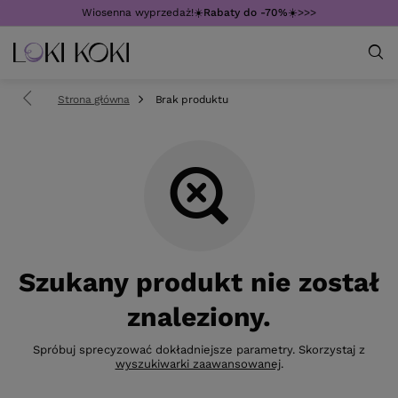
Wiosenna wyprzedaż!☀️
Rabaty do -70%
☀️>>>
Strona główna
Brak produktu
Szukany produkt nie został
znaleziony.
Spróbuj sprecyzować dokładniejsze parametry. Skorzystaj z
wyszukiwarki zaawansowanej
.