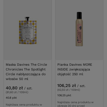
Maska Davines The Circle
Pianka Davines MORE
Chronicles The Spotlight
INSIDE zwiększająca
Circle nabłyszczająca do
objętość 250 ml
włosów 50 ml
106,25 zł
/
szt.
40,80 zł
/
szt.
(42,50 zł / 100ml)
(81,60 zł / 100ml)
106.25
pkt
punktów
40.8
pkt
punktów
Najniższa cena produktu w
Najniższa cena produktu w
okresie 30 dni przed