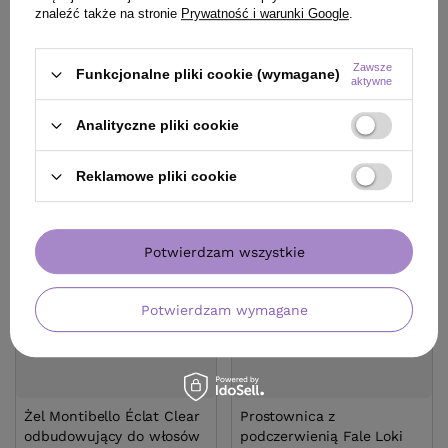
znaleźć także na stronie
Prywatność i warunki Google
.
21,89 zł
44,90 zł
/
szt.
/
szt.
(33,68 zł / 100ml)
(74,83 zł / 100ml)
Zawsze
21.89
pkt
punktów
44.9
pkt
punktów
Funkcjonalne pliki cookie (wymagane)
aktywne
Analityczne pliki cookie
Reklamowe pliki cookie
Potwierdzam wszystkie
Potwierdzam wymagane
Żel Montibello Éclat Clear
Prostownica z
odbudowujący do włosów
podczerwienią Fale Loki