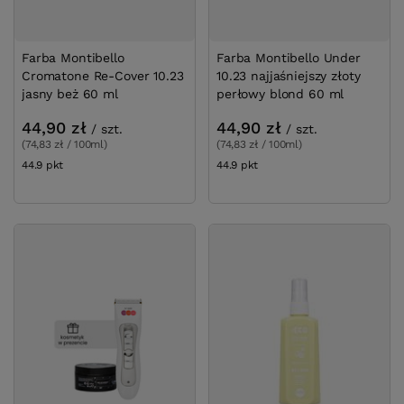
Farba Montibello
Farba Montibello Under
Cromatone Re-Cover 10.23
10.23 najjaśniejszy złoty
jasny beż 60 ml
perłowy blond 60 ml
44,90 zł
44,90 zł
/
szt.
/
szt.
(74,83 zł / 100ml)
(74,83 zł / 100ml)
44.9
pkt
punktów
44.9
pkt
punktów