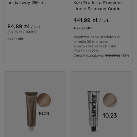
bezbarwny 250 ml
Koki Pro Infra Premium
Line + Szampon Gratis
441,99 zł
/
szt.
84,89 zł
/
szt.
465.98
pkt
punktów
(33,96 zł / 100ml)
Najniższa cena produktu w
84.89
pkt
punktów
okresie 30 dni przed
wprowadzeniem obniżki:
360,53 zł
+22%
Cena katalogowa:
519,99 zł
-15%