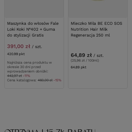
Maszynka do włosów Fale
Mleczko Mila BE ECO SOS
Loki Koki N°402 + Guma
Nutrition Hair Milk
do stylizacji Gratis
Regeneracja 250 ml
391,00 zł
/
szt.
420.99
pkt
punktów
64,89 zł
/
szt.
(25,96 zł / 100ml)
Najniższa cena produktu w
okresie 30 dni przed
64.89
pkt
punktów
wprowadzeniem obniżki:
442,97 zł
-11%
Cena katalogowa:
460,00 zł
-15%