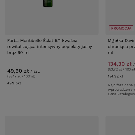
PROMOCJA
Farba Montibello Éclat 5.11 kwaśna
Mgiełka Davi
rewitalizująca intensywny popielaty jasny
chroniąca pr
brąz 60 ml
ml
134,30 zł
/
(53,72 zł / 100ml
49,90 zł
/
szt.
(83,17 zł / 100ml)
134.3
pkt
punkt
49.9
pkt
punktów
Najniższa cena 
wprowadzeniem
Cena katalogo