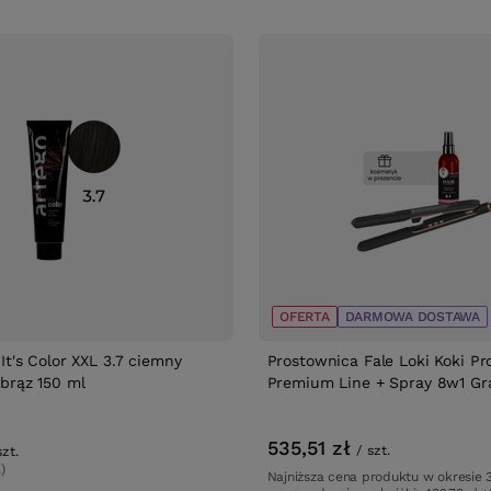
OFERTA
DARMOWA DOSTAWA
It's Color XXL 3.7 ciemny
Prostownica Fale Loki Koki P
brąz 150 ml
Premium Line + Spray 8w1 Gra
535,51 zł
/
szt.
szt.
)
Najniższa cena produktu w okresie 