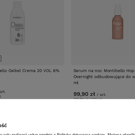
ello Oxibel Crema 20 VOL 6%
Serum na noc Montibello Hop 
Overnight odbudowujące do 
ml
szt.
99,90 zł
/
szt.
)
(99,90 zł / 100ml)
w
99.9
pkt
punktów
ość
w celu realizacji usług zgodnie z
Polityką dotyczącą cookies
. Możesz określi