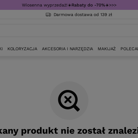
Wiosenna wyprzedaż!☀️
Rabaty do -70%
☀️>>>
Darmowa dostawa od 139 zł
KI
KOLORYZACJA
AKCESORIA I NARZĘDZIA
MAKIJAŻ
POLECA
any produkt nie został znalez