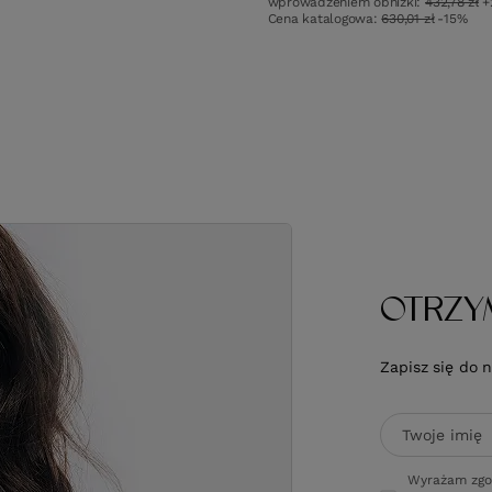
wprowadzeniem obniżki:
432,78 zł
+
w
Cena katalogowa:
630,01 zł
-15%
OTRZY
Zapisz się do 
Twoje imię
Wyrażam zgo