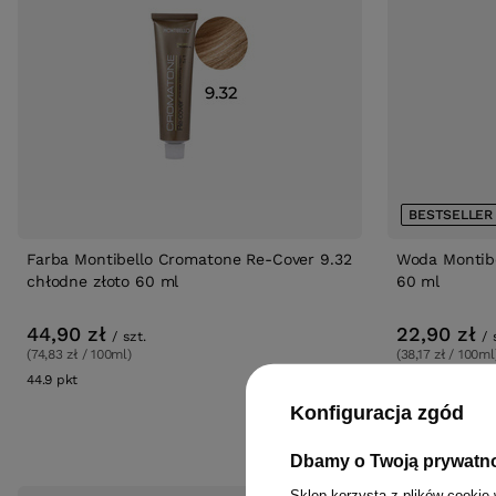
BESTSELLER
Farba Montibello Cromatone Re-Cover 9.32
Woda Montib
chłodne złoto 60 ml
60 ml
44,90 zł
22,90 zł
/
szt.
/
(74,83 zł / 100ml)
(38,17 zł / 100ml
44.9
pkt
punktów
22.9
pkt
punktó
Konfiguracja zgód
Dbamy o Twoją prywatn
Sklep korzysta z plików cookie 