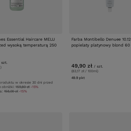
nes Essential Haircare MELU
Farba Montibello Denuee 10.1
zed wysoką temperaturą 250
popielaty platynowy blond 60
szt.
49,90 zł
/
szt.
)
(83,17 zł / 100ml)
ów
49.9
pkt
punktów
produktu w okresie 30 dni przed
 obniżki:
159,80 zł
-15%
wa:
158,00 zł
-15%