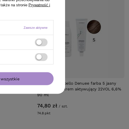
 także na stronie
Prywatność i
Zawsze aktywne
wszystkie
 Clean Curl
Zestaw Montibello Denuee farba 5 jasny
 250 ml
brąz 60 ml + krem aktywujący 22VOL 6,6%
90 ml
74,80 zł
/
szt.
74.8
pkt
punktów