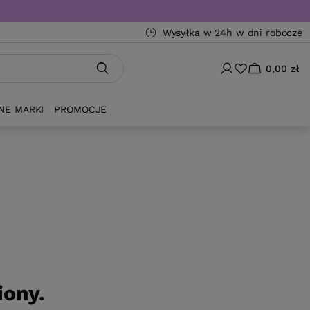
Wysyłka w 24h w dni robocze
0,00 zł
NE MARKI
PROMOCJE
iony.