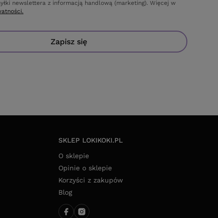
yłki newslettera z informacją handlową (marketing). Więcej w
watności.
Zapisz się
SKLEP LOKIKOKI.PL
O sklepie
Opinie o sklepie
Korzyści z zakupów
Blog