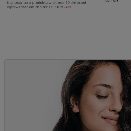
56.9
pkt
punktó
Najniższa cena produktu w okresie 30 dni przed
wprowadzeniem obniżki:
179,90 zł
-47%