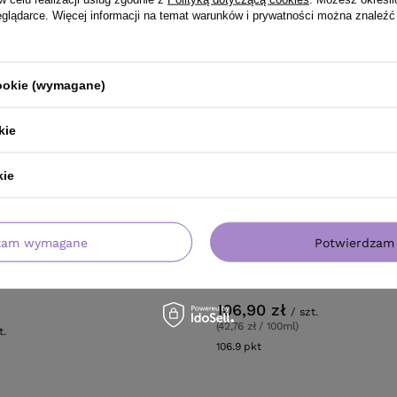
eglądarce. Więcej informacji na temat warunków i prywatności można znaleźć
cookie (wymagane)
kie
kie
zam wymagane
Potwierdzam 
ek kosmetyków do włosów
Montibello Decode Zero FLOW
Builder aktywator loków krem
106,90 zł
/
szt.
(42,76 zł / 100ml)
t.
106.9
pkt
punktów