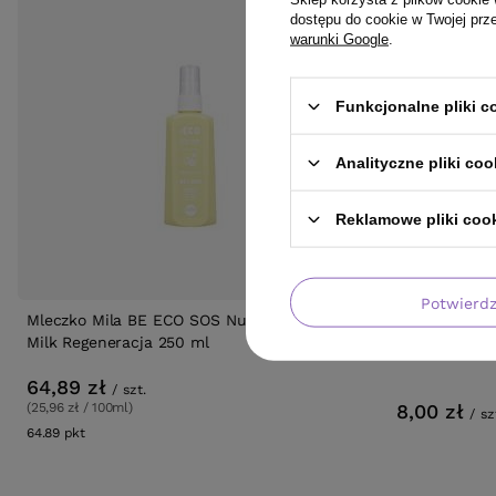
dostępu do cookie w Twojej prz
warunki Google
.
Funkcjonalne pliki 
Analityczne pliki coo
Reklamowe pliki coo
Potwierd
Mleczko Mila BE ECO SOS Nutrition Hair
Zestaw prób
Milk Regeneracja 250 ml
farbowanych
64,89 zł
/
szt.
(25,96 zł / 100ml)
8,00 zł
/
sz
64.89
pkt
punktów