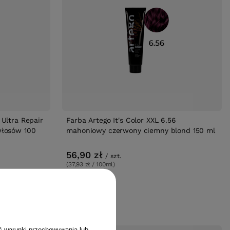
Ultra Repair
Farba Artego It's Color XXL 6.56
włosów 100
mahoniowy czerwony ciemny blond 150 ml
56,90 zł
/
szt.
(37,93 zł / 100ml)
56.9
pkt
punktów
ć warunki przechowywania lub