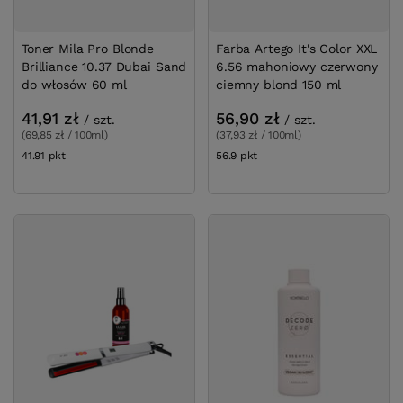
Toner Mila Pro Blonde
Farba Artego It's Color XXL
Brilliance 10.37 Dubai Sand
6.56 mahoniowy czerwony
do włosów 60 ml
ciemny blond 150 ml
41,91 zł
56,90 zł
/
szt.
/
szt.
(69,85 zł / 100ml)
(37,93 zł / 100ml)
41.91
pkt
punktów
56.9
pkt
punktów