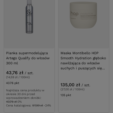
Pianka supermodelująca
Maska Montibello HOP
Artego Qualify do włosów
Smooth Hydration głęboko
300 ml
nawilżająca do włosów
suchych i puszących się
43,76 zł
/
szt.
500 ml
(14,59 zł / 100ml)
43.76
pkt
punktów
135,00 zł
/
szt.
(27,00 zł / 100ml)
Najniższa cena produktu w
okresie 30 dni przed
135
pkt
punktów
wprowadzeniem obniżki:
43,76 zł
0%
Cena katalogowa:
57,90 zł
-24%