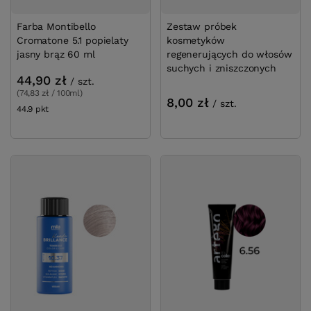
Farba Montibello
Zestaw próbek
Cromatone 5.1 popielaty
kosmetyków
jasny brąz 60 ml
regenerujących do włosów
suchych i zniszczonych
44,90 zł
/
szt.
(74,83 zł / 100ml)
8,00 zł
/
szt.
44.9
pkt
punktów