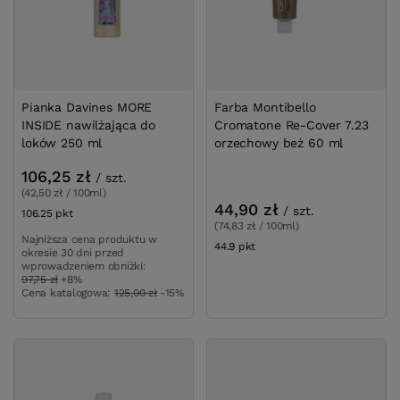
Pianka Davines MORE
Farba Montibello
INSIDE nawilżająca do
Cromatone Re-Cover 7.23
loków 250 ml
orzechowy beż 60 ml
106,25 zł
/
szt.
(42,50 zł / 100ml)
44,90 zł
/
szt.
106.25
pkt
punktów
(74,83 zł / 100ml)
Najniższa cena produktu w
44.9
pkt
punktów
okresie 30 dni przed
wprowadzeniem obniżki:
97,75 zł
+8%
Cena katalogowa:
125,00 zł
-15%