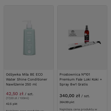
Odżywka Mila BE ECO
Prostownica N°101
Water Shine Conditioner
Premium Fale Loki Koki +
Nawilżenie 250 ml
Spray 8w1 Gratis
42,50 zł
/
szt.
340,00 zł
/
szt.
(17,00 zł / 100ml)
364.99
pkt
punktów
42.5
pkt
punktów
Najniższa cena produktu w