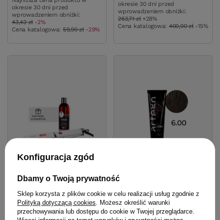
Najniższa cena produktu w
okresie 30 dni przed
okresie 30 dni przed
wprowadzeniem obniżki:
wprowadzeniem obniżki:
263,71 zł
+28%
43,43 zł
-2%
Cena katalogowa:
400,00 zł
-15%
Cena katalogowa:
59,90 zł
-29%
Konfiguracja zgód
Dbamy o Twoją prywatność
Prostownica z
Farba Artego It's Color XXL
Sklep korzysta z plików cookie w celu realizacji usług zgodnie z
podczerwienią N°103
6.00 ciemny chłodny
Polityką dotyczącą cookies
. Możesz określić warunki
Premium Fale Loki Koki +
blond 150 ml
przechowywania lub dostępu do cookie w Twojej przeglądarce.