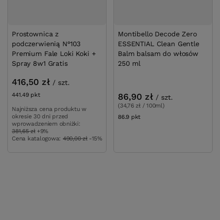
Prostownica z
Montibello Decode Zero
podczerwienią N°103
ESSENTIAL Clean Gentle
Premium Fale Loki Koki +
Balm balsam do włosów
Spray 8w1 Gratis
250 ml
416,50 zł
/
szt.
441.49
pkt
punktów
86,90 zł
/
szt.
(34,76 zł / 100ml)
Najniższa cena produktu w
okresie 30 dni przed
86.9
pkt
punktów
wprowadzeniem obniżki:
381,65 zł
+9%
Cena katalogowa:
490,00 zł
-15%