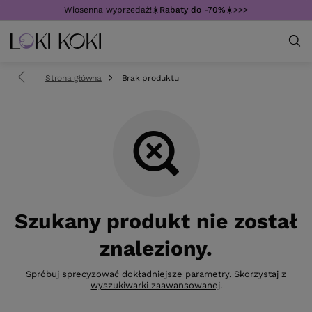
Wiosenna wyprzedaż!☀️
Rabaty do -70%
☀️>>>
Strona główna
Brak produktu
Szukany produkt nie został
znaleziony.
Spróbuj sprecyzować dokładniejsze parametry. Skorzystaj z
wyszukiwarki zaawansowanej
.