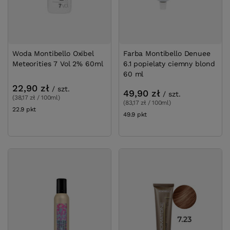
Woda Montibello Oxibel
Farba Montibello Denuee
Meteorities 7 Vol 2% 60ml
6.1 popielaty ciemny blond
60 ml
22,90 zł
/
szt.
49,90 zł
/
szt.
(38,17 zł / 100ml)
(83,17 zł / 100ml)
22.9
pkt
punktów
49.9
pkt
punktów