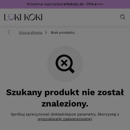
Wiosenna wyprzedaż!☀️
Rabaty do -70%
☀️>>>
Strona główna
Brak produktu
Szukany produkt nie został
znaleziony.
Spróbuj sprecyzować dokładniejsze parametry. Skorzystaj z
wyszukiwarki zaawansowanej
.