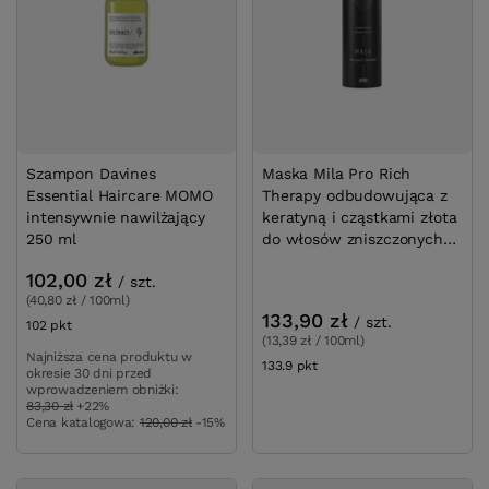
Szampon Davines
Maska Mila Pro Rich
Essential Haircare MOMO
Therapy odbudowująca z
intensywnie nawilżający
keratyną i cząstkami złota
250 ml
do włosów zniszczonych
1000 ml
102,00 zł
/
szt.
(40,80 zł / 100ml)
133,90 zł
/
szt.
102
pkt
punktów
(13,39 zł / 100ml)
Najniższa cena produktu w
133.9
pkt
punktów
okresie 30 dni przed
wprowadzeniem obniżki:
83,30 zł
+22%
Cena katalogowa:
120,00 zł
-15%