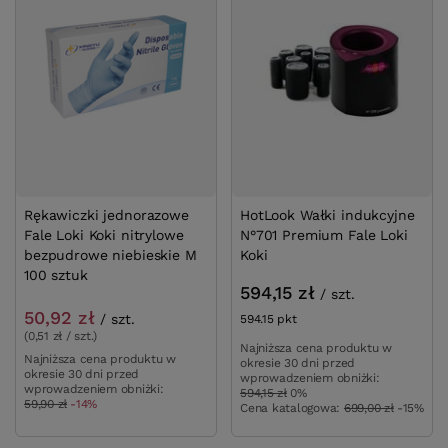
Rękawiczki jednorazowe
HotLook Wałki indukcyjne
Fale Loki Koki nitrylowe
N°701 Premium Fale Loki
bezpudrowe niebieskie M
Koki
100 sztuk
594,15 zł
/
szt.
50,92 zł
/
szt.
594.15
pkt
punktów
(0,51 zł / szt.)
Najniższa cena produktu w
Najniższa cena produktu w
okresie 30 dni przed
okresie 30 dni przed
wprowadzeniem obniżki:
wprowadzeniem obniżki:
594,15 zł
0%
59,90 zł
-14%
Cena katalogowa:
699,00 zł
-15%