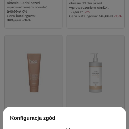
okresie 30 dni przed
okresie 30 dni przed
wprowadzeniem obniżki:
wprowadzeniem obniżki:
243,00 zł
0%
127,50 zł
-3%
Cena katalogowa:
Cena katalogowa:
145,00 zł
-15%
369,00 zł
-34%
Krem Montibello HOP Ultra
Maska Mila Simply Nourish
Konfiguracja zgód
Repair Sealed Ends
Latte odżywcza do włosów
odbudowujący do
suchych i zniszczonych