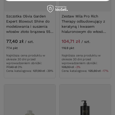
Szczotka Olivia Garden
Zestaw Mila Pro Rich
Expert Blowout Shine do
Therapy odbudowujący z
modelowania i suszenia
keratyną i kwasem
włosów złoto brązowa 55
hialuronowym do włosów
mm
zniszczonych szampon
77,40 zł
104,71 zł
/
szt.
/
szt.
250ml + odżywka 150ml
77.4
pkt
punktów
116.9
pkt
punktów
Najniższa cena produktu w
Najniższa cena produktu w
okresie 30 dni przed
okresie 30 dni przed
wprowadzeniem obniżki:
wprowadzeniem obniżki:
77,40 zł
0%
106,93 zł
-2%
Cena katalogowa:
127,90 zł
-39%
Cena katalogowa:
125,80 zł
-17%