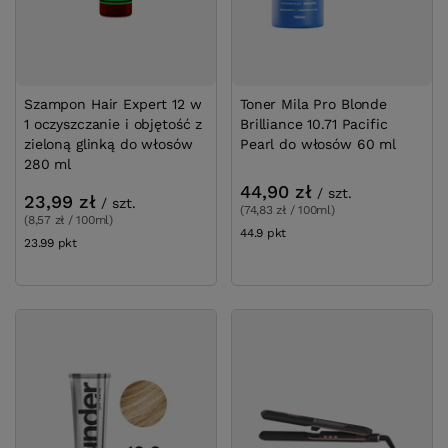
Szampon Hair Expert 12 w
Toner Mila Pro Blonde
1 oczyszczanie i objętość z
Brilliance 10.71 Pacific
zieloną glinką do włosów
Pearl do włosów 60 ml
280 ml
44,90 zł
/
szt.
23,99 zł
/
szt.
(74,83 zł / 100ml)
(8,57 zł / 100ml)
44.9
pkt
punktów
23.99
pkt
punktów