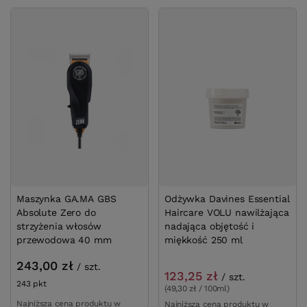
Maszynka GA.MA GBS
Odżywka Davines Essential
Absolute Zero do
Haircare VOLU nawilżająca
strzyżenia włosów
nadająca objętość i
przewodowa 40 mm
miękkość 250 ml
243,00 zł
/
szt.
123,25 zł
/
szt.
243
pkt
punktów
(49,30 zł / 100ml)
Najniższa cena produktu w
Najniższa cena produktu w