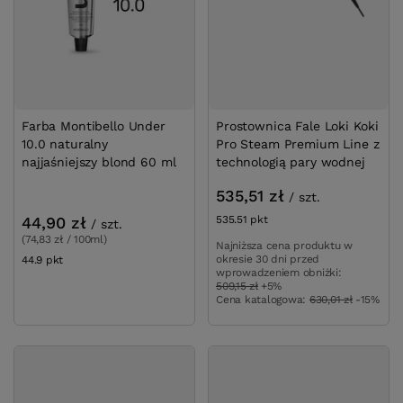
Farba Montibello Under
Prostownica Fale Loki Koki
10.0 naturalny
Pro Steam Premium Line z
najjaśniejszy blond 60 ml
technologią pary wodnej
535,51 zł
/
szt.
44,90 zł
535.51
pkt
punktów
/
szt.
(74,83 zł / 100ml)
Najniższa cena produktu w
okresie 30 dni przed
44.9
pkt
punktów
wprowadzeniem obniżki:
509,15 zł
+5%
Cena katalogowa:
630,01 zł
-15%