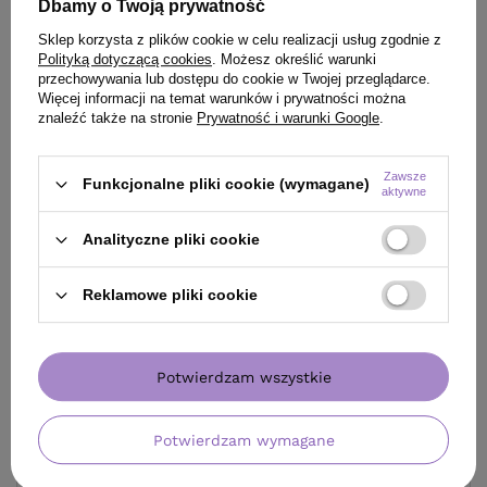
Dbamy o Twoją prywatność
końcówek włosów 75 ml
950 ml
Sklep korzysta z plików cookie w celu realizacji usług zgodnie z
57,00 zł
/
szt.
Polityką dotyczącą cookies
. Możesz określić warunki
(76,00 zł / 100ml)
przechowywania lub dostępu do cookie w Twojej przeglądarce.
76,90 zł
/
szt.
Więcej informacji na temat warunków i prywatności można
57
pkt
punktów
(8,09 zł / 100ml)
znaleźć także na stronie
Prywatność i warunki Google
.
Najniższa cena produktu w
76.9
pkt
punktów
okresie 30 dni przed
wprowadzeniem obniżki:
Zawsze
72,16 zł
-21%
Funkcjonalne pliki cookie (wymagane)
aktywne
Cena katalogowa:
95,90 zł
-41%
Analityczne pliki cookie
Reklamowe pliki cookie
Potwierdzam wszystkie
Potwierdzam wymagane