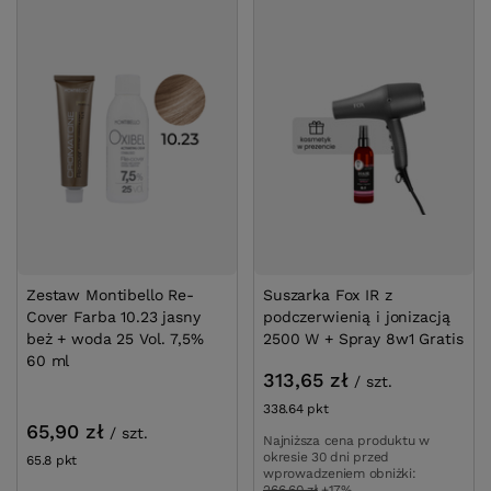
Zestaw Montibello Re-
Suszarka Fox IR z
Cover Farba 10.23 jasny
podczerwienią i jonizacją
beż + woda 25 Vol. 7,5%
2500 W + Spray 8w1 Gratis
60 ml
313,65 zł
/
szt.
338.64
pkt
punktów
65,90 zł
/
szt.
Najniższa cena produktu w
okresie 30 dni przed
65.8
pkt
punktów
wprowadzeniem obniżki:
266,60 zł
+17%