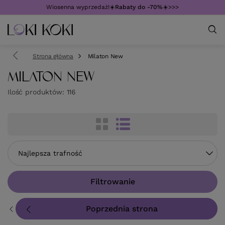
Wiosenna wyprzedaż!☀️
Rabaty do -70%
☀️>>>
Strona główna
Milaton New
MILATON NEW
Ilość produktów:
116
Zmień sortowanie
Najlepsza trafność
Filtrowanie
Poprzednia strona