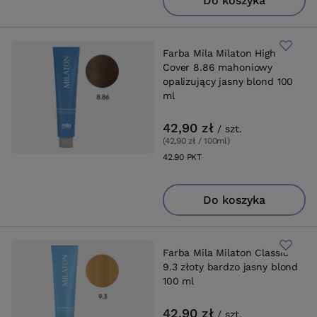
Do koszyka
Farba Mila Milaton High
Cover 8.86 mahoniowy
opalizujący jasny blond 100
ml
42,90 zł
/
szt.
(42,90 zł / 100ml
)
42.90
PKT
punktów
Do koszyka
Farba Mila Milaton Classic
9.3 złoty bardzo jasny blond
100 ml
42,90 zł
/
szt.