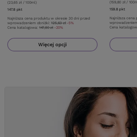
(159,80 zł / 100m
(23,65 zł / 100ml)
159.8
pkt
punkt
147.8
pkt
punktów
Najniższa cena 
Najniższa cena produktu w okresie 30 dni przed
wprowadzeniem
wprowadzeniem obniżki:
125,63 zł
-5%
Cena katalogo
Cena katalogowa:
147,80 zł
-20%
Więcej opcji