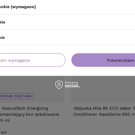
cookie (wymagane)
kie
kie
zam wymagane
Potwierdzam 
RMOWA DOSTAWA
 NaturalTech Energizing
Odżywka Mila BE ECO Water 
zmacniający bez spłukiwania
Conditioner Nawilżenie 900 m
00 ml
szt.