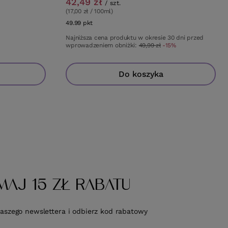
42,49 zł
/
szt.
(17,00 zł / 100ml)
49.99
pkt
punktów
Najniższa cena produktu w okresie 30 dni przed
wprowadzeniem obniżki:
49,99 zł
-15%
Do koszyka
MAJ 15 ZŁ RABATU
naszego newslettera i odbierz kod rabatowy