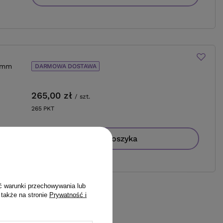
5 mm
DARMOWA DOSTAWA
265,00 zł
/
szt.
265
PKT
punktów
Do koszyka
ć warunki przechowywania lub
 także na stronie
Prywatność i