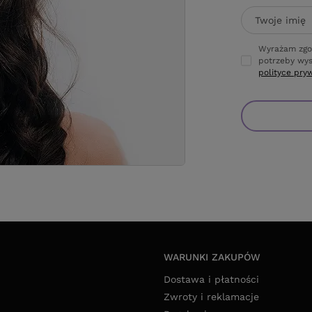
Twoje imię
Wyrażam zgo
potrzeby wys
polityce pry
WARUNKI ZAKUPÓW
Dostawa i płatności
Zwroty i reklamacje