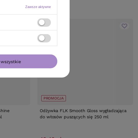
Zawsze aktywne
wszystkie
PROMOCJA
Shine
Odżywka FLK Smooth Gloss wygładzająca
l
do włosów puszących się 250 ml