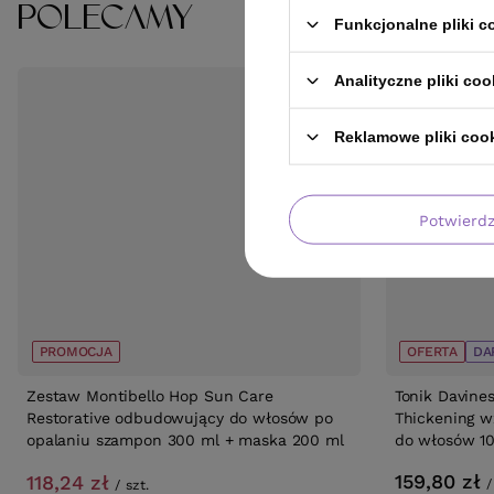
POLECAMY
Funkcjonalne pliki 
Analityczne pliki coo
Reklamowe pliki coo
Potwierd
PROMOCJA
OFERTA
DA
Zestaw Montibello Hop Sun Care
Tonik Davines
Restorative odbudowujący do włosów po
Thickening w
opalaniu szampon 300 ml + maska 200 ml
do włosów 1
159,80 zł
118,24 zł
/
/
szt.