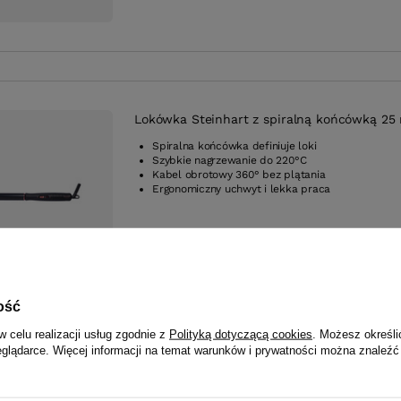
Lokówka Steinhart z spiralną końcówką 2
Spiralna końcówka definiuje loki
Szybkie nagrzewanie do 220°C
Kabel obrotowy 360° bez plątania
Ergonomiczny uchwyt i lekka praca
ość
w celu realizacji usług zgodnie z
Polityką dotyczącą cookies
. Możesz określi
eglądarce. Więcej informacji na temat warunków i prywatności można znaleźć