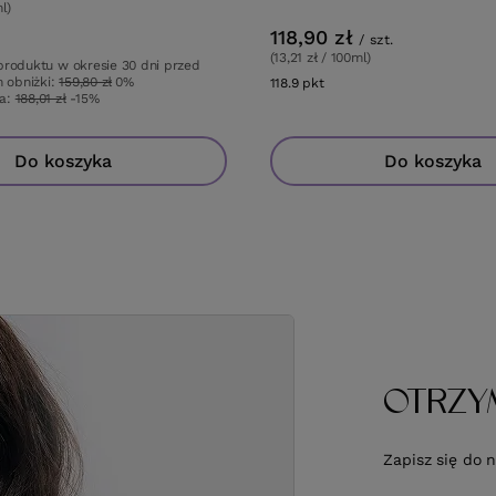
l)
ów
118,90 zł
/
szt.
(13,21 zł / 100ml)
produktu w okresie 30 dni przed
 obniżki:
159,80 zł
0%
118.9
pkt
punktów
wa:
188,01 zł
-15%
Do koszyka
Do koszyka
OTRZY
Zapisz się do 