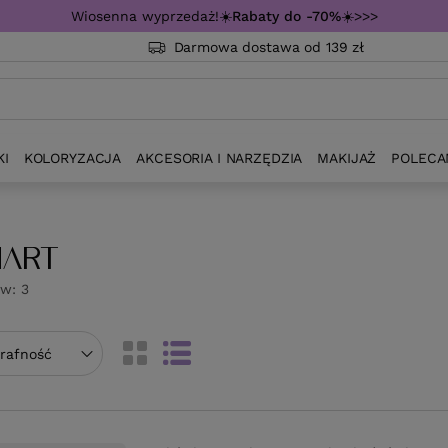
Wiosenna wyprzedaż!☀️
Rabaty do -70%
☀️>>>
Darmowa dostawa od 139 zł
KI
KOLORYZACJA
AKCESORIA I NARZĘDZIA
MAKIJAŻ
POLECA
HART
ów:
3
towanie
trafność