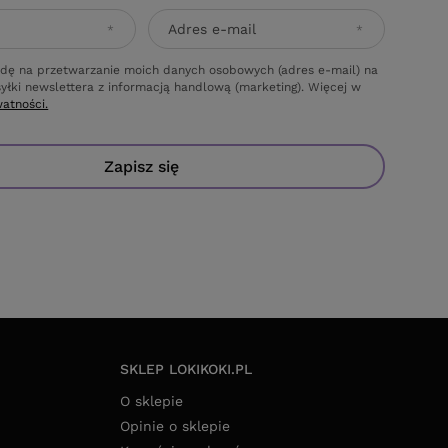
Adres e-mail
dę na przetwarzanie moich danych osobowych (adres e-mail) na
yłki newslettera z informacją handlową (marketing). Więcej w
watności.
Zapisz się
SKLEP LOKIKOKI.PL
O sklepie
Opinie o sklepie