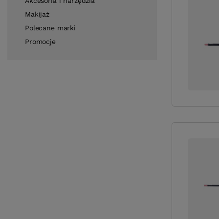
Akcesoria i narzędzia
Makijaż
Polecane marki
Promocje