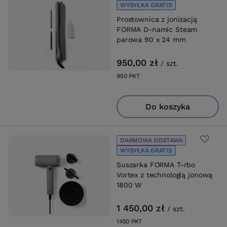
WYSYŁKA GRATIS
Prostownica z jonizacją
FORMA D-namic Steam
parowa 90 x 24 mm
950,00 zł
/
szt.
950
PKT
punktów
Do koszyka
DARMOWA DOSTAWA
WYSYŁKA GRATIS
Suszarka FORMA T-rbo
Vortex z technologią jonową
1800 W
1 450,00 zł
/
szt.
1450
PKT
punktów