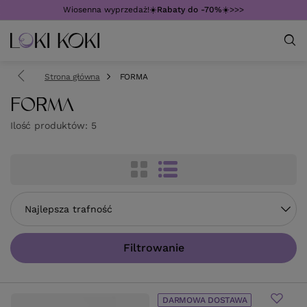
Wiosenna wyprzedaż!☀️
Rabaty do -70%
☀️>>>
Strona główna
FORMA
FORMA
Ilość produktów:
5
Zmień sortowanie
Najlepsza trafność
Filtrowanie
DARMOWA DOSTAWA