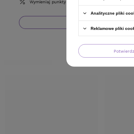
Wymieniaj punkty na rabaty
Analityczne pliki coo
Sprawdź
Reklamowe pliki coo
Potwierd
MOŻE CIĘ ZAINTERESOWAĆ