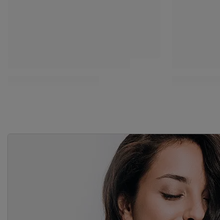
NOWOŚCI W LOKIKOKI.PL
OFERTA
DARMOWA DOSTAWA
OFERTA
DA
Zestaw szczotek Olivia Garden Expert
Zestaw szczo
Speed Gold & Brown do modelowania (25-
Speed Black
35-45-55 mm)
35-45-55 mm