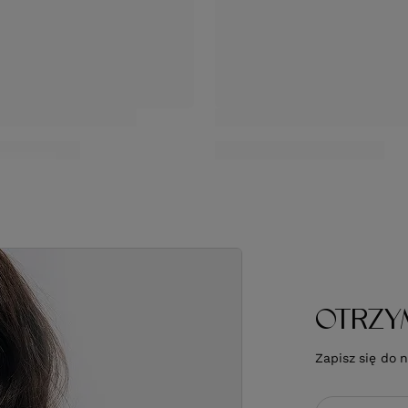
RMOWA DOSTAWA
OFERTA
NOWOŚĆ
tek Olivia Garden Expert
Szczotka Olivia Garden Exper
 Label do modelowania (25-
Boar & Synthetic składana do s
) czarne
tapirowania