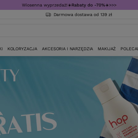
Wiosenna wyprzedaż!☀️
Rabaty do -70%
☀️>>>
Darmowa dostawa od 139 zł
KI
KOLORYZACJA
AKCESORIA I NARZĘDZIA
MAKIJAŻ
POLECA