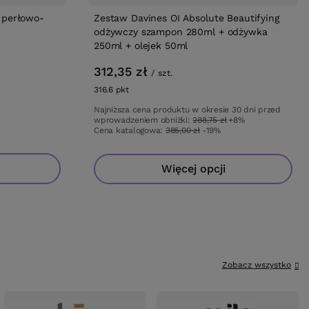
 perłowo-
Zestaw Davines OI Absolute Beautifying
odżywczy szampon 280ml + odżywka
250ml + olejek 50ml
312,35 zł
/
szt.
316.6
pkt
punktów
Najniższa cena produktu w okresie 30 dni przed
wprowadzeniem obniżki:
288,75 zł
+8%
Cena katalogowa:
385,00 zł
-19%
Więcej opcji
Zobacz wszystko