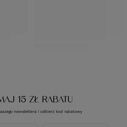
Zobacz wszystko
OFERTA
NOWOŚĆ
t Style Up
Szczotka Olivia Garden Expert Care Oval
tylizacji i
Boar & Nylon Black Label do
rozczesywania czarna