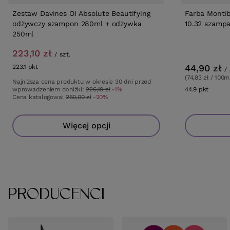
Zestaw Davines OI Absolute Beautifying
Farba Monti
odżywczy szampon 280ml + odżywka
10.32 szampa
250ml
223,10 zł
/
szt.
44,90 zł
223.1
pkt
punktów
/
(74,83 zł / 100m
Najniższa cena produktu w okresie 30 dni przed
wprowadzeniem obniżki:
226,10 zł
-1%
44.9
pkt
punkt
Cena katalogowa:
280,00 zł
-20%
Więcej opcji
PRODUCENCI