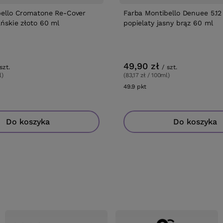
bello Cromatone Re-Cover
Farba Montibello Denuee 5.12
ńskie złoto 60 ml
popielaty jasny brąz 60 ml
49,90 zł
szt.
/
szt.
l)
(83,17 zł / 100ml)
ów
49.9
pkt
punktów
Do koszyka
Do koszyka