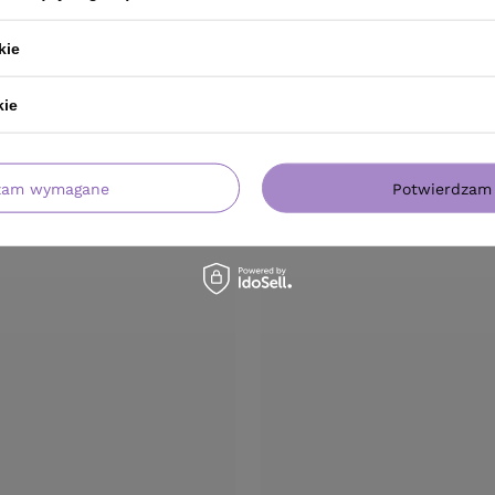
kie
kie
zam wymagane
Potwierdzam 