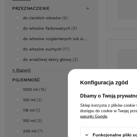
PRZEZNACZENIE
6
do cienkich włosów
9
do włosów farbowanych
3
do włosów rozjaśnianych lub siwych
17
do włosów suchych
2
do wrażliwej skóry głowy
+ Rozwiń
POJEMNOŚĆ
Konfiguracja zgód
16
1000 ml
Dbamy o Twoją prywatn
2
100 ml
Sklep korzysta z plików cookie 
1
118 ml
dostępu do cookie w Twojej prz
warunki Google
.
3
150 ml
7
200 ml
Funkcjonalne pliki 