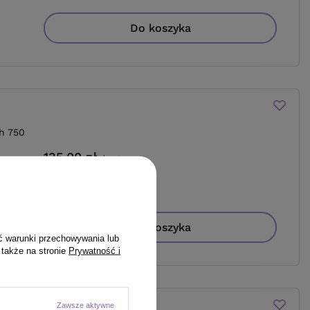
Do koszyka
h 750
135,00 zł
/
szt.
(18,00 zł / 100ml
)
135
PKT
punktów
Do koszyka
ć warunki przechowywania lub
 także na stronie
Prywatność i
Zawsze aktywne