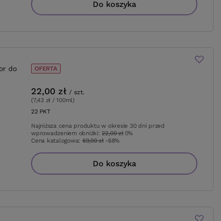
Do koszyka
or do
OFERTA
22,00 zł
/
szt.
(7,43 zł / 100ml
)
22
PKT
punktów
Najniższa cena produktu w okresie 30 dni przed
wprowadzeniem obniżki:
22,00 zł
0%
Cena katalogowa:
69,00 zł
-68%
Do koszyka