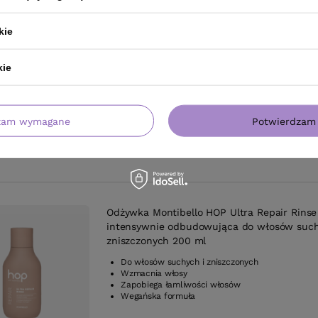
Odżywka Montibello HOP Ultra Repair Rinse
intensywnie odbudowująca do włosów such
kie
zniszczonych 750 ml
Do włosów suchych i zniszczonych
kie
Wzmacnia włosy
Zapobiega łamliwości
Wegański kolagen odbudowuje włosy
zam wymagane
Potwierdzam 
Odżywka Montibello HOP Ultra Repair Rinse
intensywnie odbudowująca do włosów such
zniszczonych 200 ml
Do włosów suchych i zniszczonych
Wzmacnia włosy
Zapobiega łamliwości włosów
Wegańska formuła