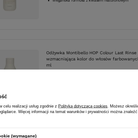
Wegańska formuła z kwasem hialuronowym
Odżywka Montibello HOP Colour Last Rinse
wzmacniająca kolor do włosów farbowanyc
ml
Do włosów farbowanych
Przedłuża trwałość koloru
Zamyka łuski, chroni kolor
Nawilża i odbudowuje włosy
ość
w celu realizacji usług zgodnie z
Polityką dotyczącą cookies
. Możesz określi
eglądarce. Więcej informacji na temat warunków i prywatności można znaleźć
cookie (wymagane)