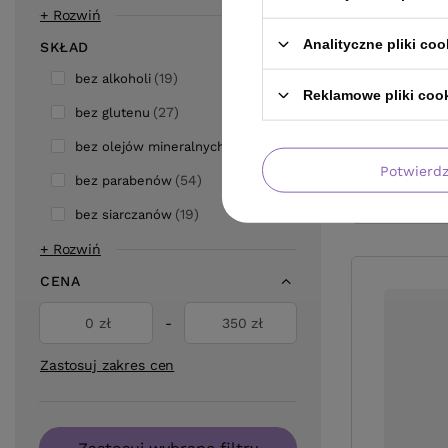
+ Rozwiń
Analityczne pliki coo
SKŁAD
19
bez alkoholi
Reklamowe pliki coo
27
bez glutenu
7
bez olejów mineralnych
Potwierd
54
bez parabenów
19
bez siarczanów
+ Rozwiń
CENA
zł
-
zł
Zastosuj zakres cen