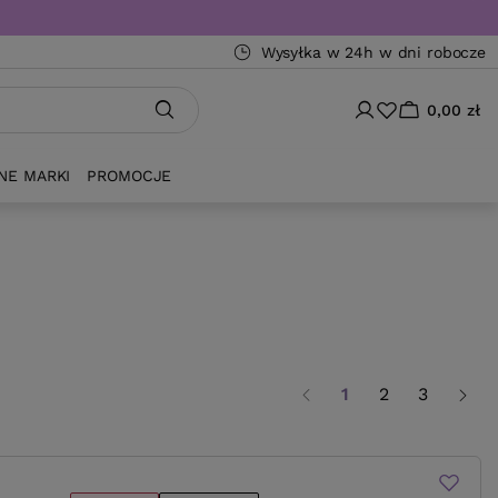
Wysyłka w 24h w dni robocze
0,00 zł
NE MARKI
PROMOCJE
1
2
3