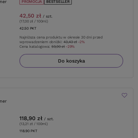
ner
PROMOCJA
BESTSELLER
42,50 zł
/
szt.
(17,00 zł / 100ml
)
42.50
PKT
punktów
Najniższa cena produktu w okresie 30 dni przed
wprowadzeniem obniżki:
43,43 zł
-2%
Cena katalogowa:
59,90 zł
-29%
Do koszyka
ner
118,90 zł
/
szt.
(13,21 zł / 100ml
)
118.90
PKT
punktów