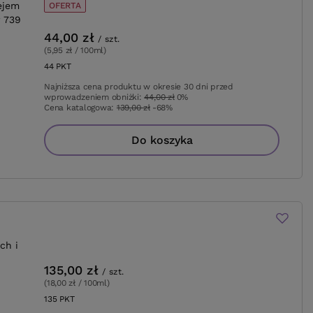
ejem
OFERTA
 739
44,00 zł
/
szt.
(5,95 zł / 100ml
)
44
PKT
punktów
Najniższa cena produktu w okresie 30 dni przed
wprowadzeniem obniżki:
44,00 zł
0%
Cena katalogowa:
139,00 zł
-68%
Do koszyka
ch i
135,00 zł
/
szt.
(18,00 zł / 100ml
)
135
PKT
punktów