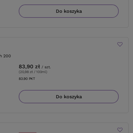
Do koszyka
h 200
83,90 zł
/
szt.
(20,98 zł / 100ml
)
83.90
PKT
punktów
Do koszyka