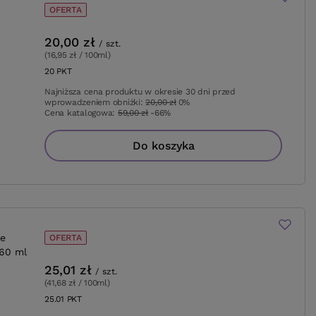
OFERTA
20,00 zł
/
szt.
(16,95 zł / 100ml
)
20
PKT
punktów
Najniższa cena produktu w okresie 30 dni przed
wprowadzeniem obniżki:
20,00 zł
0%
Cena katalogowa:
59,00 zł
-66%
Do koszyka
e
OFERTA
 60 ml
25,01 zł
/
szt.
(41,68 zł / 100ml
)
25.01
PKT
punktów