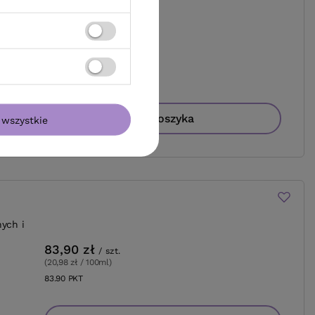
ych i
135,00 zł
/
szt.
(18,00 zł / 100ml
)
135
PKT
punktów
Do koszyka
wszystkie
ych i
83,90 zł
/
szt.
(20,98 zł / 100ml
)
83.90
PKT
punktów