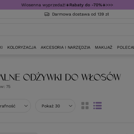
Wiosenna wyprzedaż!☀️
Rabaty do -70%
☀️>>>
Darmowa dostawa od 139 zł
KI
KOLORYZACJA
AKCESORIA I NARZĘDZIA
MAKIJAŻ
POLECA
ALNE ODŻYWKI DO WŁOSÓW
ów:
75
towanie
trafność
Zmień ilość wyświetlanych produktów
Pokaż 30