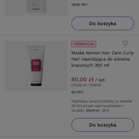
16.90
PKT
punktów
Do koszyka
PROMOCJA
Maska Kemon Hair Care Curly
Hair nawilżająca do włosów
kręconych 200 ml
60,00 zł
/
szt.
(30,00 zł / 100ml
)
60
PKT
punktów
Najniższa cena produktu w okresie
30 dni przed wprowadzeniem
obniżki:
80,00 zł
-25%
Do koszyka