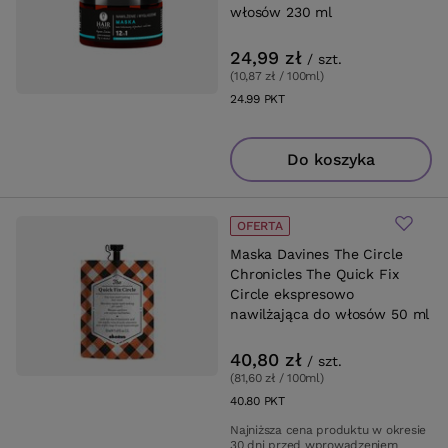
włosów 230 ml
24,99 zł
/
szt.
(10,87 zł / 100ml
)
24.99
PKT
punktów
Do koszyka
OFERTA
Maska Davines The Circle
Chronicles The Quick Fix
Circle ekspresowo
nawilżająca do włosów 50 ml
40,80 zł
/
szt.
(81,60 zł / 100ml
)
40.80
PKT
punktów
Najniższa cena produktu w okresie
30 dni przed wprowadzeniem