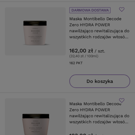
DARMOWA DOSTAWA
Maska Montibello Decode
Zero HYDRA POWER
nawilżająco rewitalizująca do
wszystkich rodzajów włosów
500 ml
162,00 zł
/
szt.
(32,40 zł / 100ml
)
162
PKT
punktów
Do koszyka
Maska Montibello Decode
Zero HYDRA POWER
nawilżająco rewitalizująca do
wszystkich rodzajów włosów
250 ml