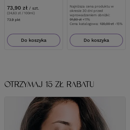
Najniższa cena prod
wprowadzeniem obn
73.9
pkt
punktów
Cena katalogowa:
12
Do koszyka
Do
OTRZYMAJ 15 ZŁ RABATU