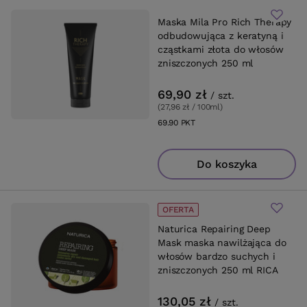
Maska Mila Pro Rich Therapy
odbudowująca z keratyną i
cząstkami złota do włosów
zniszczonych 250 ml
69,90 zł
/
szt.
(27,96 zł / 100ml
)
69.90
PKT
punktów
Do koszyka
OFERTA
Naturica Repairing Deep
Mask maska nawilżająca do
włosów bardzo suchych i
zniszczonych 250 ml RICA
130,05 zł
/
szt.