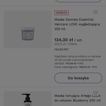
OFERTA
Maska Davines Essential
Haircare LOVE wygładzająca
250 ml
134,30 zł
/
szt.
(53,72 zł / 100ml
)
134.30
PKT
punktów
Najniższa cena produktu w okresie
30 dni przed wprowadzeniem
obniżki:
117,30 zł
+14%
Cena katalogowa:
158,01 zł
-15%
Do koszyka
Maska tonująca Artego LOLA
do włosów Blueberry 200 ml