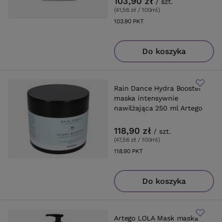
103,90 zł
/
szt.
(41,56 zł / 100ml
)
103.90
PKT
punktów
Do koszyka
Rain Dance Hydra Booster
maska intensywnie
nawilżająca 250 ml Artego
118,90 zł
/
szt.
(47,56 zł / 100ml
)
118.90
PKT
punktów
Do koszyka
Artego LOLA Mask maska