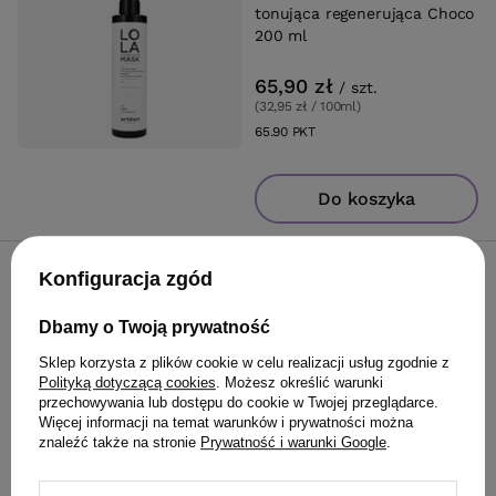
tonująca regenerująca Choco
200 ml
65,90 zł
/
szt.
(32,95 zł / 100ml
)
65.90
PKT
punktów
Do koszyka
Konfiguracja zgód
Maska Mila BE ECO Pure
Volume Mask Oczyszczanie i
Objętość 250 ml
Dbamy o Twoją prywatność
Sklep korzysta z plików cookie w celu realizacji usług zgodnie z
59,90 zł
/
szt.
Polityką dotyczącą cookies
. Możesz określić warunki
(23,96 zł / 100ml
)
przechowywania lub dostępu do cookie w Twojej przeglądarce.
Więcej informacji na temat warunków i prywatności można
59.90
PKT
punktów
znaleźć także na stronie
Prywatność i warunki Google
.
Do koszyka