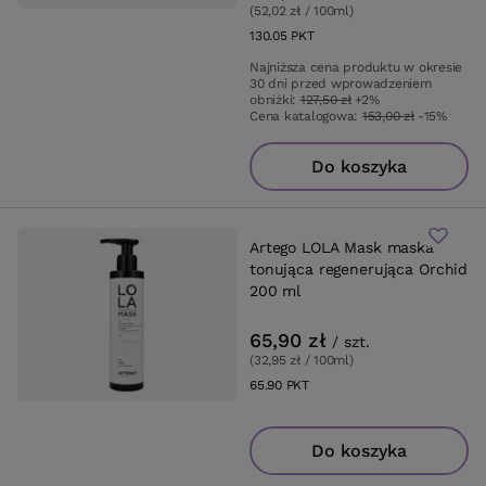
(52,02 zł / 100ml
)
130.05
PKT
punktów
Najniższa cena produktu w okresie
30 dni przed wprowadzeniem
obniżki:
127,50 zł
+2%
Cena katalogowa:
153,00 zł
-15%
Do koszyka
Artego LOLA Mask maska
tonująca regenerująca Orchid
200 ml
65,90 zł
/
szt.
(32,95 zł / 100ml
)
65.90
PKT
punktów
Do koszyka