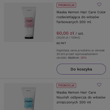
PROMOCJA
Maska Kemon Hair Care Color
rozświetlająca do włosów
farbowanych 200 ml
60,00 zł
/
szt.
(30,00 zł / 100ml
)
60
PKT
punktów
Najniższa cena produktu w okresie
30 dni przed wprowadzeniem
obniżki:
80,00 zł
-25%
Do koszyka
PROMOCJA
Maska Kemon Hair Care
Nourish odżywcza do włosów
zniszczonych 200 ml