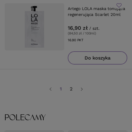
Artego LOLA maska tonująca
regenerująca Scarlet 20ml
16,90 zł
/
szt.
(84,50 zł / 100ml
)
16.90
PKT
punktów
Do koszyka
1
2
POLECAMY