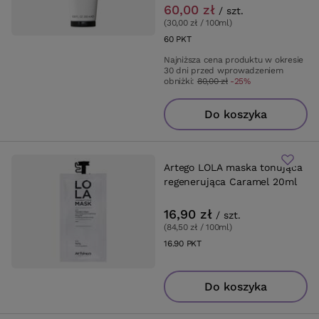
60,00 zł
/
szt.
(30,00 zł / 100ml
)
60
PKT
punktów
Najniższa cena produktu w okresie
30 dni przed wprowadzeniem
obniżki:
80,00 zł
-25%
Do koszyka
Artego LOLA maska tonująca
regenerująca Caramel 20ml
16,90 zł
/
szt.
(84,50 zł / 100ml
)
16.90
PKT
punktów
Do koszyka