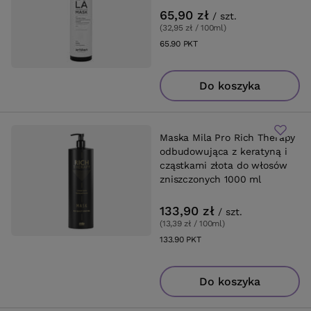
65,90 zł
/
szt.
(32,95 zł / 100ml
)
65.90
PKT
punktów
Do koszyka
Maska Mila Pro Rich Therapy
odbudowująca z keratyną i
cząstkami złota do włosów
zniszczonych 1000 ml
133,90 zł
/
szt.
(13,39 zł / 100ml
)
133.90
PKT
punktów
Do koszyka