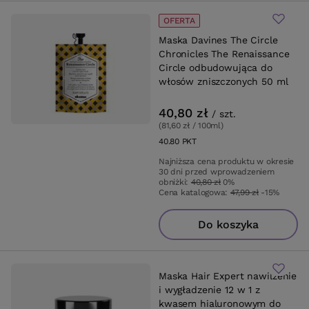
OFERTA
Maska Davines The Circle
Chronicles The Renaissance
Circle odbudowująca do
włosów zniszczonych 50 ml
40,80 zł
/
szt.
(81,60 zł / 100ml
)
40.80
PKT
punktów
Najniższa cena produktu w okresie
30 dni przed wprowadzeniem
obniżki:
40,80 zł
0%
Cena katalogowa:
47,99 zł
-15%
Do koszyka
Maska Hair Expert nawilżenie
i wygładzenie 12 w 1 z
kwasem hialuronowym do