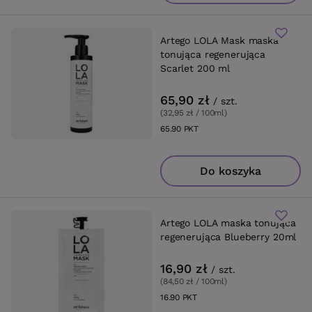
Artego LOLA Mask maska
tonująca regenerująca
Scarlet 200 ml
65,90 zł
/
szt.
(32,95 zł / 100ml
)
65.90
PKT
punktów
Do koszyka
Artego LOLA maska tonująca
regenerująca Blueberry 20ml
16,90 zł
/
szt.
(84,50 zł / 100ml
)
16.90
PKT
punktów