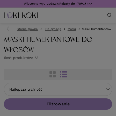
Wiosenna wyprzedaż!☀️
Rabaty do -70%
☀️>>>
Strona główna
Pielęgnacja
Maski
Maski humektantowe
MASKI HUMEKTANTOWE DO
WŁOSÓW
Ilość produktów:
53
Zmień sortowanie
Najlepsza trafność
Filtrowanie