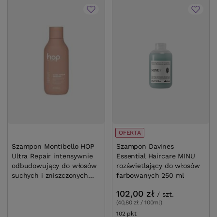
OFERTA
Szampon Montibello HOP Ultra Repair
Szampon Davines 
intensywnie odbudowujący do włosów
MINU rozświetlający do w
suchych i zniszczonych 300 ml
farbowanych 250
102,00 zł
/
szt
(40,80 zł / 100ml)
73,90 zł
102
pkt
punktów
/
szt.
(24,63 zł / 100ml)