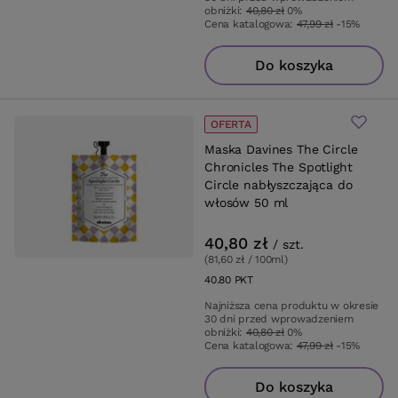
obniżki:
40,80 zł
0%
Cena katalogowa:
47,99 zł
-15%
Do koszyka
OFERTA
Maska Davines The Circle
Chronicles The Spotlight
Circle nabłyszczająca do
włosów 50 ml
40,80 zł
/
szt.
(81,60 zł / 100ml
)
40.80
PKT
punktów
Najniższa cena produktu w okresie
30 dni przed wprowadzeniem
obniżki:
40,80 zł
0%
Cena katalogowa:
47,99 zł
-15%
Do koszyka