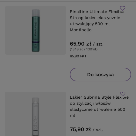
Finalfine Ultimate Flexible
Strong lakier elastycznie
utrwalający 500 ml
Montibello
65,90 zł
/
szt.
(13,18 zł / 100ml
)
65.90
PKT
punktów
Do koszyka
Lakier Subrina Style Flexible
do stylizacji włosów
elastycznie utrwalenie 500
ml
75,90 zł
/
szt.