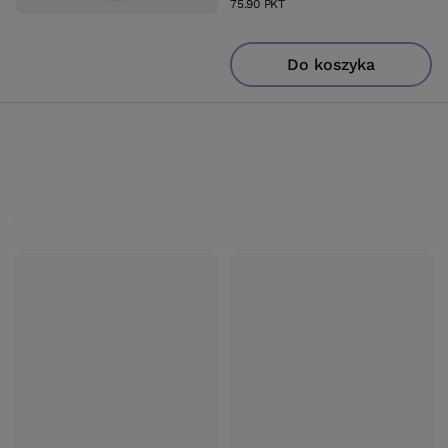
75.90
PKT
punktów
Do koszyka