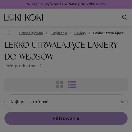
Wiosenna wyprzedaż!☀️
Rabaty do -70%
☀️>>>
Strona główna
Stylizacja
Lakiery
Lekko utrwalające
LEKKO UTRWALAJĄCE LAKIERY
DO WŁOSÓW
Ilość produktów:
2
Zmień sortowanie
Najlepsza trafność
Filtrowanie