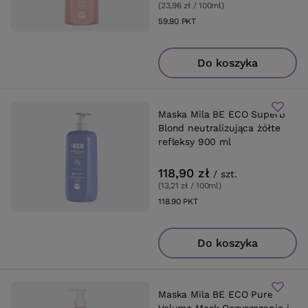
(23,96 zł / 100ml
)
59.90
PKT
punktów
Do koszyka
Maska Mila BE ECO Superb
Blond neutralizująca żółte
refleksy 900 ml
118,90 zł
/
szt.
(13,21 zł / 100ml
)
118.90
PKT
punktów
Do koszyka
Maska Mila BE ECO Pure