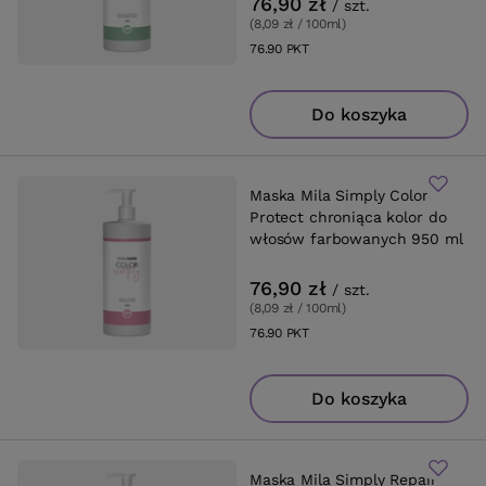
76,90 zł
/
szt.
(8,09 zł / 100ml
)
76.90
PKT
punktów
Do koszyka
Maska Mila Simply Color
Protect chroniąca kolor do
włosów farbowanych 950 ml
76,90 zł
/
szt.
(8,09 zł / 100ml
)
76.90
PKT
punktów
Do koszyka
Maska Mila Simply Repair