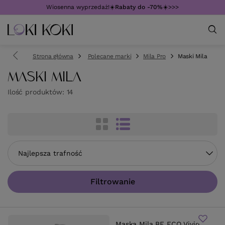
Wiosenna wyprzedaż!☀️
Rabaty do -70%
☀️>>>
Strona główna
Polecane marki
Mila Pro
Maski Mila
MASKI MILA
Ilość produktów:
14
Zmień sortowanie
Najlepsza trafność
Filtrowanie
Maska Mila BE ECO Vivid