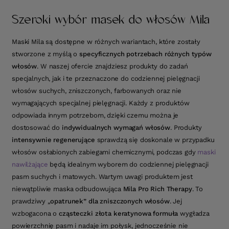
Szeroki wybór masek do włosów Mila
Maski Mila są dostępne w różnych wariantach, które zostały
stworzone z myślą o
specyficznych potrzebach różnych typów
włosów
. W naszej ofercie znajdziesz produkty do zadań
specjalnych, jak i te przeznaczone do codziennej pielęgnacji
włosów suchych, zniszczonych, farbowanych oraz nie
wymagających specjalnej pielęgnacji. Każdy z produktów
odpowiada innym potrzebom, dzięki czemu można je
dostosować do
indywidualnych wymagań włosów
. Produkty
intensywnie regenerujące
sprawdzą się doskonale w przypadku
włosów osłabionych zabiegami chemicznymi, podczas gdy
maski
nawilżające
będą idealnym wyborem do codziennej pielęgnacji
pasm suchych i matowych. Wartym uwagi produktem jest
niewątpliwie maska odbudowująca
Mila Pro Rich Therapy
. To
prawdziwy „
opatrunek” dla zniszczonych włosów
. Jej
wzbogacona o
cząsteczki złota keratynowa formuła
wygładza
powierzchnię pasm i nadaje im połysk, jednocześnie nie