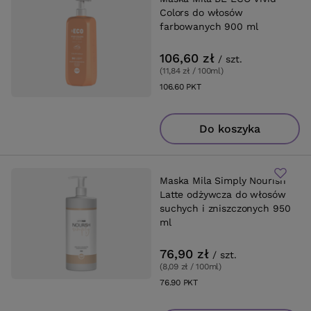
Colors do włosów
farbowanych 900 ml
106,60 zł
/
szt.
(11,84 zł / 100ml
)
106.60
PKT
punktów
Do koszyka
Maska Mila Simply Nourish
Latte odżywcza do włosów
suchych i zniszczonych 950
ml
76,90 zł
/
szt.
(8,09 zł / 100ml
)
76.90
PKT
punktów