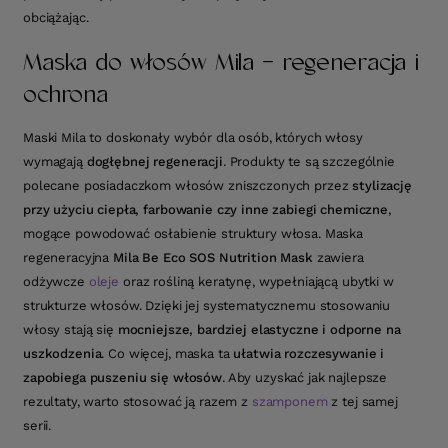
obciążając.
Maska do włosów Mila - regeneracja i
ochrona
Maski Mila to doskonały wybór dla osób, których włosy
wymagają
dogłębnej regeneracji
. Produkty te są szczególnie
polecane posiadaczkom włosów zniszczonych przez
stylizację
przy użyciu ciepła, farbowanie czy inne zabiegi chemiczne
,
mogące powodować osłabienie struktury włosa. Maska
regeneracyjna
Mila Be Eco SOS Nutrition Mask
zawiera
odżywcze
oleje
oraz rośliną keratynę, wypełniającą ubytki w
strukturze włosów. Dzięki jej systematycznemu stosowaniu
włosy stają się
mocniejsze, bardziej elastyczne i odporne na
uszkodzenia
. Co więcej, maska ta
ułatwia rozczesywanie i
zapobiega puszeniu się włosów
. Aby uzyskać jak najlepsze
rezultaty, warto stosować ją razem z
szamponem
z tej samej
serii.