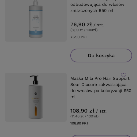
odbudowująca do włosów
zniszczonych 950 ml
76,90 zł
/
szt.
(8,09 zł / 100ml
)
76.90
PKT
punktów
Do koszyka
Maska Mila Pro Hair Support
Sour Closure zakwaszająca
do włosów po koloryzacji 950
ml
108,90 zł
/
szt.
(11,46 zł / 100ml
)
108.90
PKT
punktów