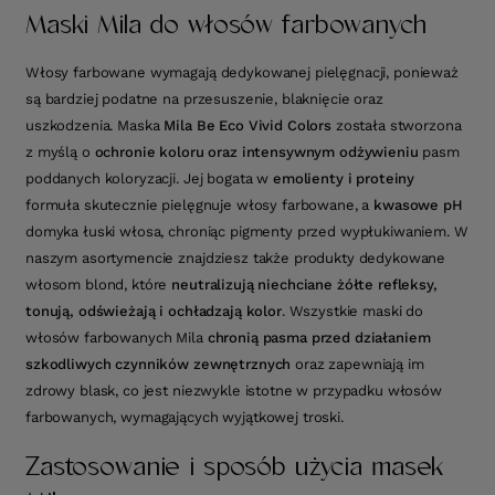
Maski Mila do włosów farbowanych
Włosy farbowane wymagają dedykowanej pielęgnacji, ponieważ
są bardziej podatne na przesuszenie, blaknięcie oraz
uszkodzenia. Maska
Mila Be Eco Vivid Colors
została stworzona
z myślą o
ochronie koloru oraz intensywnym odżywieniu
pasm
poddanych koloryzacji. Jej bogata w
emolienty i proteiny
formuła skutecznie pielęgnuje włosy farbowane, a
kwasowe pH
domyka łuski włosa, chroniąc pigmenty przed wypłukiwaniem. W
naszym asortymencie znajdziesz także produkty dedykowane
włosom blond, które
neutralizują niechciane żółte refleksy,
tonują, odświeżają i ochładzają kolor
. Wszystkie maski do
włosów farbowanych Mila
chronią pasma przed działaniem
szkodliwych czynników zewnętrznych
oraz zapewniają im
zdrowy blask, co jest niezwykle istotne w przypadku włosów
farbowanych, wymagających wyjątkowej troski.
Zastosowanie i sposób użycia masek