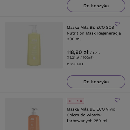
Do koszyka
Maska Mila BE ECO SOS
Nutrition Mask Regeneracja
900 ml
118,90 zł
/
szt.
(13,21 zł / 100ml
)
118.90
PKT
punktów
Do koszyka
OFERTA
Maska Mila BE ECO Vivid
Colors do włosów
farbowanych 250 ml