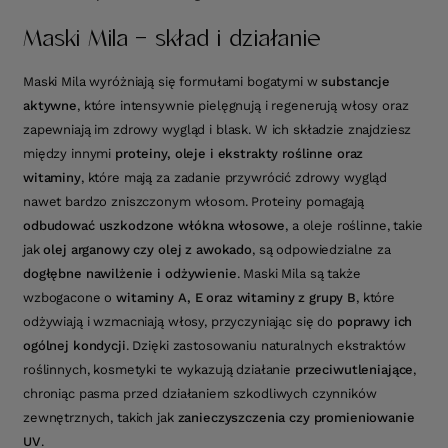
Maski Mila - skład i działanie
Maski Mila wyróżniają się formułami bogatymi w
substancje
aktywne
, które intensywnie pielęgnują i regenerują włosy oraz
zapewniają im zdrowy wygląd i blask. W ich składzie znajdziesz
między innymi
proteiny, oleje i ekstrakty roślinne oraz
witaminy
, które mają za zadanie przywrócić zdrowy wygląd
nawet bardzo zniszczonym włosom. Proteiny pomagają
odbudować uszkodzone włókna włosowe
, a oleje roślinne, takie
jak
olej arganowy czy olej z awokado
, są odpowiedzialne za
dogłębne nawilżenie i odżywienie
. Maski Mila są także
wzbogacone o
witaminy A, E oraz witaminy z grupy B
, które
odżywiają i wzmacniają włosy, przyczyniając się do
poprawy ich
ogólnej kondycji
. Dzięki zastosowaniu naturalnych ekstraktów
roślinnych, kosmetyki te wykazują działanie
przeciwutleniające
,
chroniąc pasma przed działaniem szkodliwych czynników
zewnętrznych, takich jak
zanieczyszczenia czy promieniowanie
UV
.