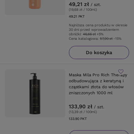
49,21 zł
/
szt.
(19,68 zł / 100ml
)
49.21
PKT
punktów
Najniższa cena produktu w okresie
30 dni przed wprowadzeniem
obniżki:
46,66 zł
+5%
Cena katalogowa:
57,90 zł
-15%
Do koszyka
Maska Mila Pro Rich Therapy
odbudowująca z keratyną i
cząstkami złota do włosów
zniszczonych 1000 ml
133,90 zł
/
szt.
(13,39 zł / 100ml
)
133.90
PKT
punktów