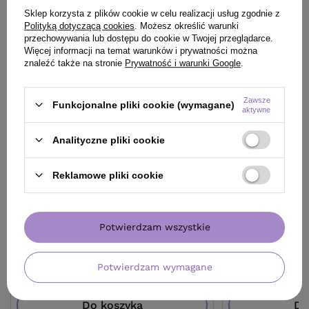
Sklep korzysta z plików cookie w celu realizacji usług zgodnie z
Polityką dotyczącą cookies
. Możesz określić warunki
przechowywania lub dostępu do cookie w Twojej przeglądarce.
Więcej informacji na temat warunków i prywatności można
znaleźć także na stronie
Prywatność i warunki Google
.
Zawsze
Funkcjonalne pliki cookie (wymagane)
aktywne
OFERTA
BESTSELLER
Analityczne pliki cookie
Lakier Artego Qualify modelujący i
Farba Montibello
zwiększający objętość 500 ml
Reklamowe pliki cookie
47,80 zł
/
szt.
(9,56 zł / 100ml)
47.8
pkt
punktów
49,90 zł
Potwierdzam wszystkie
/
szt.
(83,17 zł / 100ml)
Najniższa cena produktu w okresie 30 dni przed
wprowadzeniem obniżki:
47,80 zł
0%
49.9
pkt
punktów
Potwierdzam wymagane
Cena katalogowa:
57,90 zł
-17%
Do koszyka
Do