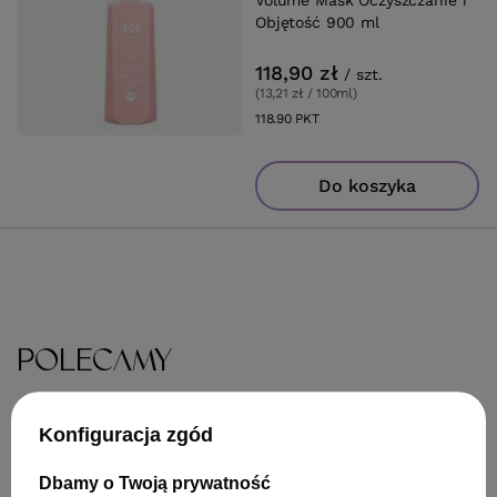
Volume Mask Oczyszczanie i
Objętość 900 ml
118,90 zł
/
szt.
(13,21 zł / 100ml
)
118.90
PKT
punktów
Do koszyka
POLECAMY
Konfiguracja zgód
Dbamy o Twoją prywatność