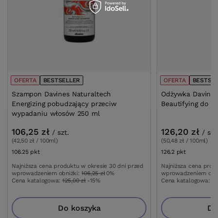
OFERTA
BESTSELLER
OFERTA
BESTSE
Szampon Davines Naturaltech
Odżywka Davines
Energizing pobudzający przeciw
Beautifying do w
wypadaniu włosów 250 ml
106,25 zł
126,20 zł
/
szt.
/
szt
(42,50 zł / 100ml)
(50,48 zł / 100ml)
106.25
pkt
punktów
126.2
pkt
punktów
Najniższa cena produktu w okresie 30 dni przed
Najniższa cena prod
wprowadzeniem obniżki:
106,25 zł
0%
wprowadzeniem obn
Cena katalogowa:
125,00 zł
-15%
Cena katalogowa:
16
Do koszyka
Do