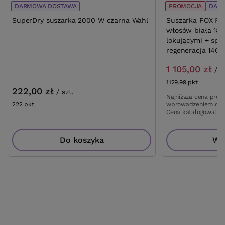
DARMOWA DOSTAWA
PROMOCJA
DAR
SuperDry suszarka 2000 W czarna Wahl
Suszarka FOX Pea
włosów biała 18
lokującymi + spr
regeneracja 140 
1 105,00 zł
/
s
1129.99
pkt
punktów
222,00 zł
/
szt.
Najniższa cena prod
222
pkt
punktów
wprowadzeniem obn
Cena katalogowa:
1 
Do koszyka
Wię