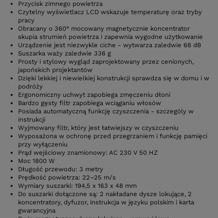
Przycisk zimnego powietrza
Czytelny wyświetlacz LCD wskazuje temperaturę oraz tryby
pracy
Obracany o 360° mocowany magnetycznie koncentrator
skupia strumień powietrza i zapewnia wygodne użytkowanie
Urządzenie jest niezwykle ciche - wytwarza zaledwie 68 dB
Suszarka waży zaledwie 336 g
Prosty i stylowy wygląd zaprojektowany przez cenionych,
japońskich projektantów
Dzięki lekkiej i niewielkiej konstrukcji sprawdza się w domu i w
podróży
Ergonomiczny uchwyt zapobiega zmęczeniu dłoni
Bardzo gęsty filtr zapobiega wciąganiu włosów
Posiada automatyczną funkcję czyszczenia - szczególy w
instrukcji
Wyjmowany filtr, który jest łatwiejszy w czyszczeniu
Wyposażona w ochronę przed przegrzaniem i funkcję pamięci
przy wyłączeniu
Prąd wejściowy znamionowy: AC 230 V 50 HZ
Moc 1800 W
Długość przewodu: 3 metry
Prędkość powietrza: 22–25 m/s
Wymiary suszarki: 194,5 x 163 x 48 mm
Do suszarki dołączone są: 2 nakładane dysze lokujące, 2
koncentratory, dyfuzor, instrukcja w języku polskim i karta
gwarancyjna