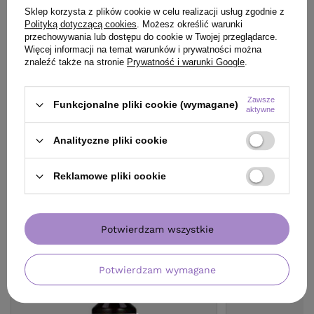
1 105,00 zł
/
szt.
Sklep korzysta z plików cookie w celu realizacji usług zgodnie z
1105
pkt.
Polityką dotyczącą cookies
. Możesz określić warunki
przechowywania lub dostępu do cookie w Twojej przeglądarce.
Najniższa cena produktu w okresie 30 dni przed wprowadzeniem
Więcej informacji na temat warunków i prywatności można
obniżki:
1 300,00 zł
-15%
znaleźć także na stronie
Prywatność i warunki Google
.
Zobacz zestaw
Zawsze
Funkcjonalne pliki cookie (wymagane)
aktywne
Analityczne pliki cookie
KLIENCI, KTÓRZY KUPILI TEN
Reklamowe pliki cookie
PRODUKT KUPILI TAKŻE
Potwierdzam wszystkie
Potwierdzam wymagane