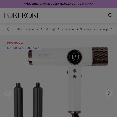
Wiosenna wyprzedaż!☀️
Rabaty do -70%
☀️>>>
Strona główna
Sprzęt
Suszarki
Suszarki z jonizacją
S
PROMOCJA
DARMOWA DOSTAWA