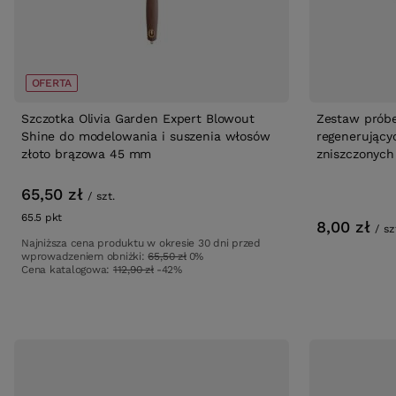
OFERTA
Szczotka Olivia Garden Expert Blowout
Zestaw prób
Shine do modelowania i suszenia włosów
regenerujący
złoto brązowa 45 mm
zniszczonych
65,50 zł
/
szt.
65.5
pkt
punktów
8,00 zł
/
sz
Najniższa cena produktu w okresie 30 dni przed
wprowadzeniem obniżki:
65,50 zł
0%
Cena katalogowa:
112,90 zł
-42%