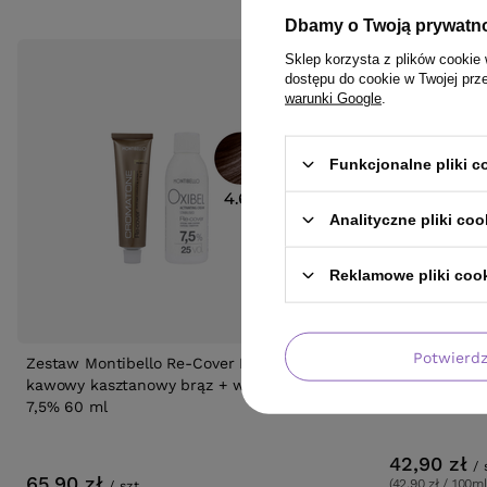
Dbamy o Twoją prywatn
Sklep korzysta z plików cookie 
dostępu do cookie w Twojej prz
warunki Google
.
Funkcjonalne pliki 
Analityczne pliki coo
Reklamowe pliki coo
Potwierd
Zestaw Montibello Re-Cover Farba 4.62
Farba Mila Mi
kawowy kasztanowy brąz + woda 25 Vol.
naturalny jas
7,5% 60 ml
42,90 zł
/
65,90 zł
(42,90 zł / 100ml
/
szt.