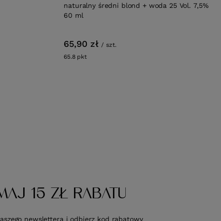
naturalny średni blond + woda 25 Vol. 7,5%
60 ml
65,90 zł
/
szt.
65.8
pkt
punktów
MAJ 15 ZŁ RABATU
naszego newslettera i odbierz kod rabatowy