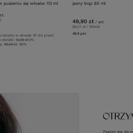
w puszeniu się włosów 113 ml
jasny brąz 60 ml
zt.
)
49,90 zł
/
szt.
(83,17 zł / 100ml)
49.9
pkt
punktów
produktu w okresie 30 dni przed
 obniżki:
12,00 zł
0%
wa:
59,00 zł
-80%
OTRZY
Zapisz się do 