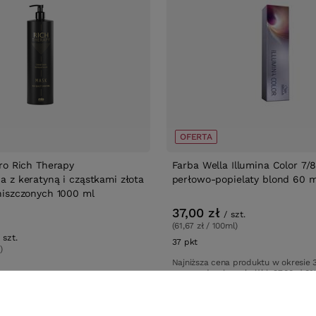
OFERTA
ro Rich Therapy
Farba Wella Illumina Color 7/8
 z keratyną i cząstkami złota
perłowo-popielaty blond 60 m
iszczonych 1000 ml
37,00 zł
/
szt.
(61,67 zł / 100ml)
szt.
37
pkt
punktów
)
Najniższa cena produktu w okresie 
ów
wprowadzeniem obniżki:
37,00 zł
0
Cena katalogowa:
89,79 zł
-59%