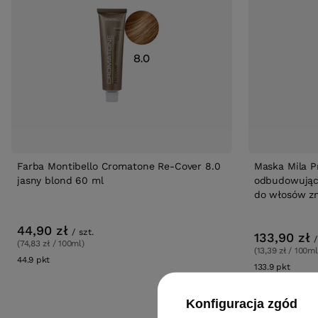
Farba Montibello Cromatone Re-Cover 8.0
Maska Mila P
jasny blond 60 ml
odbudowująca
do włosów zn
44,90 zł
/
szt.
133,90 zł
/
(74,83 zł / 100ml)
(13,39 zł / 100ml
44.9
pkt
punktów
133.9
pkt
punkt
Konfiguracja zgód