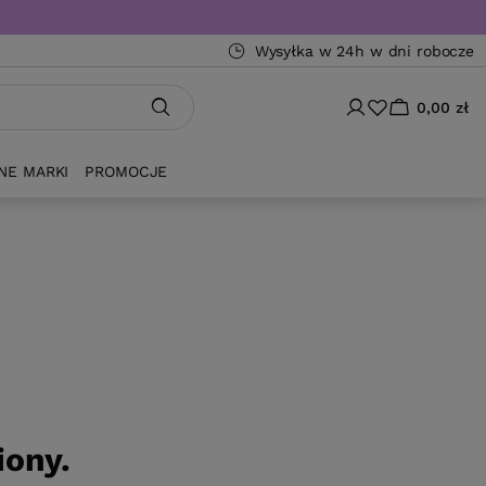
Wysyłka w 24h w dni robocze
0,00 zł
NE MARKI
PROMOCJE
iony.