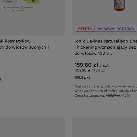
OFERTA
DARMOWA DOSTAWA
ek kosmetyków
Tonik Davines NaturalTech Ene
ch do włosów suchych i
Thickening wzmacniający bez
do włosów 100 ml
159,80 zł
/
szt.
(159,80 zł / 100ml)
159.8
pkt
punktów
t.
Najniższa cena produktu w okresie 
wprowadzeniem obniżki:
159,80 zł
0
Cena katalogowa:
188,01 zł
-15%