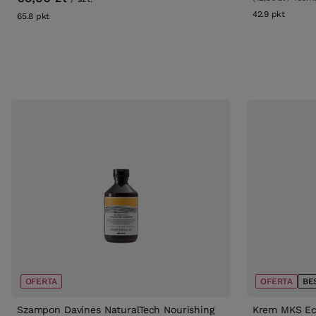
42.9
pkt
punktó
65.8
pkt
punktów
OFERTA
OFERTA
BE
Szampon Davines NaturalTech Nourishing
Krem MKS Eco