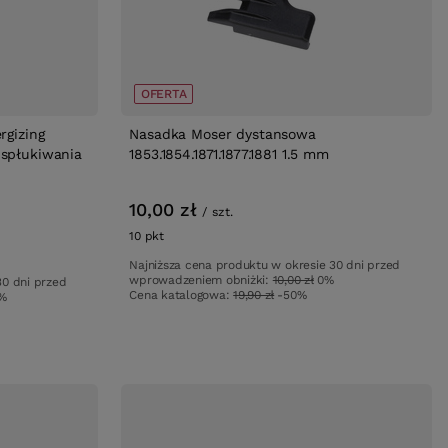
OFERTA
rgizing
Nasadka Moser dystansowa
 spłukiwania
1853.1854.1871.1877.1881 1.5 mm
10,00 zł
/
szt.
10
pkt
punktów
Najniższa cena produktu w okresie 30 dni przed
wprowadzeniem obniżki:
10,00 zł
0%
30 dni przed
Cena katalogowa:
19,90 zł
-50%
%