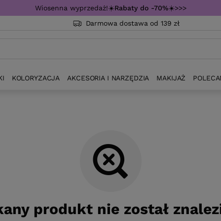
Wiosenna wyprzedaż!☀️
Rabaty do -70%
☀️>>>
Darmowa dostawa od 139 zł
KI
KOLORYZACJA
AKCESORIA I NARZĘDZIA
MAKIJAŻ
POLECA
any produkt nie został znalez