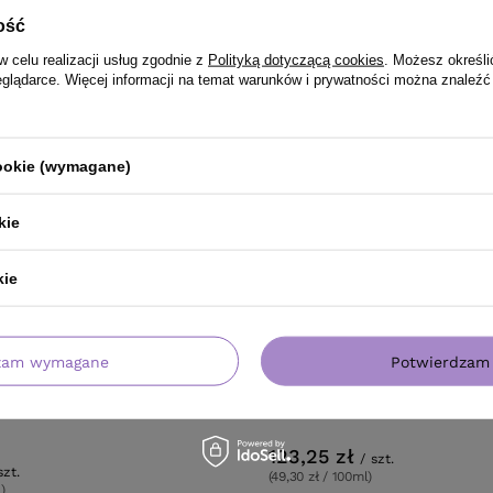
ość
w celu realizacji usług zgodnie z
Polityką dotyczącą cookies
. Możesz określi
eglądarce. Więcej informacji na temat warunków i prywatności można znaleźć
cookie (wymagane)
kie
kie
OFERTA
zam wymagane
Potwierdzam 
laton High Cover Natural 5.0
Odżywka Davines Essential Ha
ny brąz 100 ml
NOUNOU wzmacniająca włosy 
zniszczone 250 ml
123,25 zł
/
szt.
szt.
(49,30 zł / 100ml)
)