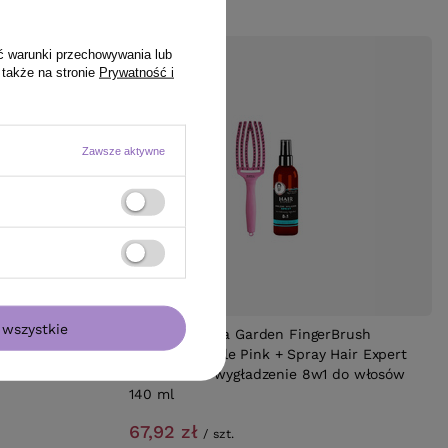
ć warunki przechowywania lub
 także na stronie
Prywatność i
Zawsze aktywne
PROMOCJA
wszystkie
ircare
Szczotka Olivia Garden FingerBrush
suche i
Medium Bubble Pink + Spray Hair Expert
nawilżenie i wygładzenie 8w1 do włosów
140 ml
67,92 zł
/
szt.