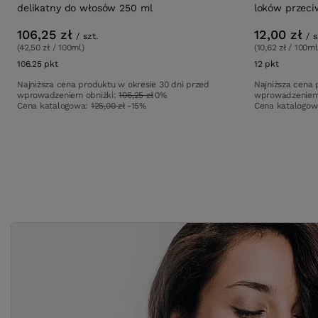
delikatny do włosów 250 ml
loków przeci
106,25 zł
12,00 zł
/
szt.
/
s
(42,50 zł / 100ml)
(10,62 zł / 100ml
106.25
pkt
punktów
12
pkt
punktów
Najniższa cena produktu w okresie 30 dni przed
Najniższa cena 
wprowadzeniem obniżki:
106,25 zł
0%
wprowadzeniem
Cena katalogowa:
125,00 zł
-15%
Cena katalogo