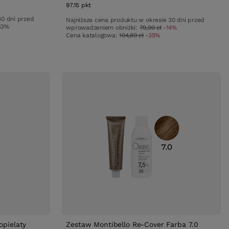
97.15
pkt
punktów
30 dni przed
Najniższa cena produktu w okresie 30 dni przed
13%
wprowadzeniem obniżki:
79,90 zł
-14%
Cena katalogowa:
104,89 zł
-35%
opielaty
Zestaw Montibello Re-Cover Farba 7.0