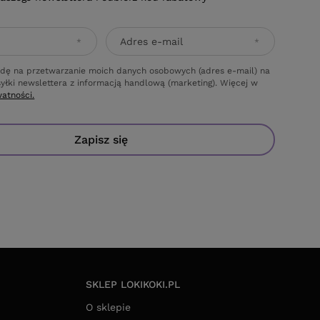
Adres e-mail
dę na przetwarzanie moich danych osobowych (adres e-mail) na
yłki newslettera z informacją handlową (marketing). Więcej w
watności.
Zapisz się
SKLEP LOKIKOKI.PL
O sklepie