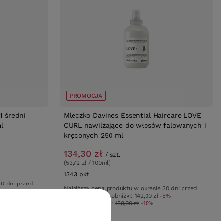
PROMOCJA
1 średni
Mleczko Davines Essential Haircare LOVE
l
CURL nawilżające do włosów falowanych i
kręconych 250 ml
134,30 zł
/
szt.
(53,72 zł / 100ml)
134.3
pkt
punktów
30 dni przed
Najniższa cena produktu w okresie 30 dni przed
%
wprowadzeniem obniżki:
142,00 zł
-5%
Cena katalogowa:
158,00 zł
-15%