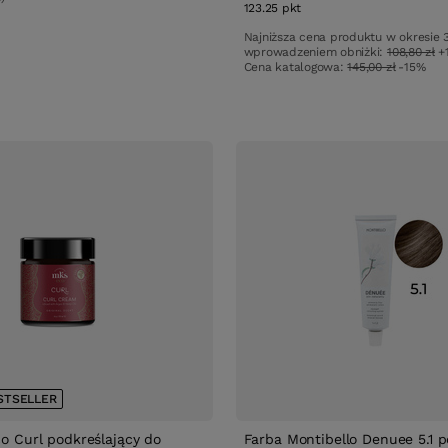
123.25
pkt
punktów
w
Najniższa cena produktu w okresie 
wprowadzeniem obniżki:
108,80 zł
+
Cena katalogowa:
145,00 zł
-15%
STSELLER
 Curl podkreślający do
Farba Montibello Denuee 5.1 p