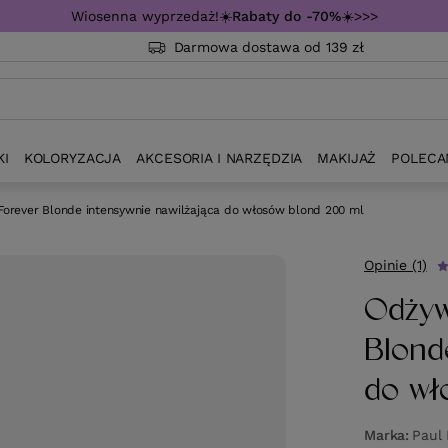
Wiosenna wyprzedaż!☀️
Rabaty do -70%
☀️>>>
Darmowa dostawa od 139 zł
KI
KOLORYZACJA
AKCESORIA I NARZĘDZIA
MAKIJAŻ
POLECA
Forever Blonde intensywnie nawilżająca do włosów blond 200 ml
Opinie (1)
Odżyw
Blond
do wł
Marka
Paul 