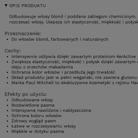
OPIS PRODUKTU
Odbudowuje włosy blond i poddane zabiegom chemicznym. G
rozczesać włosy. Ulepsza ich elastyczność, miękkość i połys
Przeznaczenie:
Do włosów blond, farbowanych i naturalnych
Cechy:
Intensywnie odżywia dzięki zawartym proteinom KerActive
Zwiększa elastyczność, miękkość i połysk dzięki zawartym
oleju z orzechów makadamia
Ochrania kolor włosów i przedłuża jego trwałość
Skład produktu jest w pełni wegański, nie zawiera gluten
Marka Paul Mitchell to ekskluzywne kosmetyki z rejonu Ha
Efekty po użyciu:
Odbudowane włosy
Rozświetlone pasma
Intensywne nawilżone i nabłyszczone
Ochrona koloru włosów
Zdrowy wygląd pasm
Łatwe w rozczesywaniu włosy
Miękkie w dotyku pasma