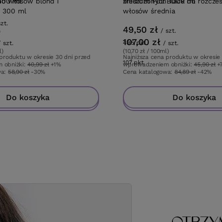
500 ml
do włosów blond i
Medium Full Black do rozcze
zniszczonych 1000 ml
 300 ml
włosów średnia
szt.
49,50 zł
/
szt.
)
107,00 zł
49.5
pkt
punktów
/
szt.
/
szt.
l)
(10,70 zł / 100ml)
 produktu w okresie 30 dni przed
Najniższa cena produktu w okresie
w
107
pkt
punktów
 obniżki:
40,99 zł
+1%
wprowadzeniem obniżki:
45,90 zł
+
wa:
58,90 zł
-30%
Cena katalogowa:
84,89 zł
-42%
Do koszyka
Do koszyka
Do koszyka
Do koszyka