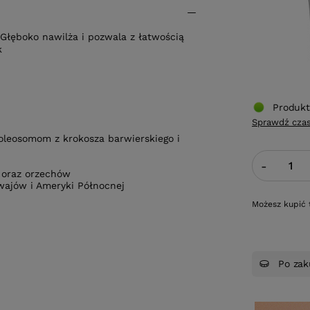
łęboko nawilża i pozwala z łatwością
k
Produkt
Sprawdź czas
 oleosomom z krokosza barwierskiego i
-
u oraz orzechów
wajów i Ameryki Północnej
Możesz kupić 
Po zak