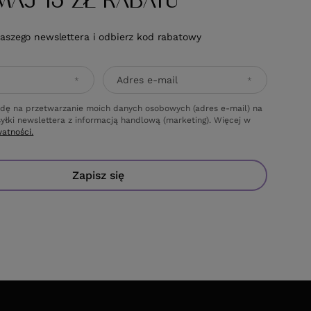
MAJ 15 ZŁ RABATU
naszego newslettera i odbierz kod rabatowy
Adres e-mail
dę na przetwarzanie moich danych osobowych (adres e-mail) na
yłki newslettera z informacją handlową (marketing). Więcej w
watności.
Zapisz się