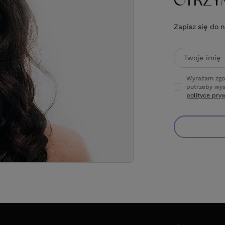
OTRZY
Zapisz się do 
Twoje imię
Wyrażam zgo
potrzeby wys
polityce pry