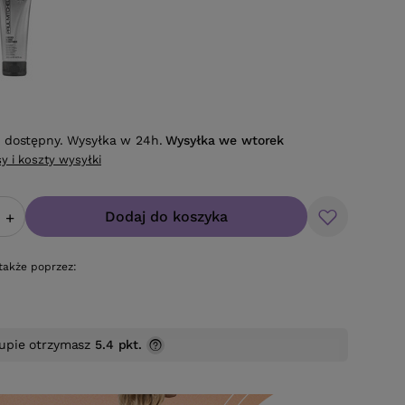
 dostępny. Wysyłka w 24h.
Wysyłka
we wtorek
y i koszty wysyłki
Dodaj do koszyka
+
także poprzez:
upie otrzymasz
5.4 pkt.