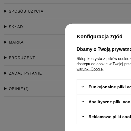
SPOSÓB UŻYCIA
SKŁAD
Konfiguracja zgód
MARKA
Dbamy o Twoją prywatn
PRODUCENT
Sklep korzysta z plików cookie 
dostępu do cookie w Twojej prz
warunki Google
.
ZADAJ PYTANIE
Funkcjonalne pliki 
OPINIE
(1)
Analityczne pliki coo
Reklamowe pliki coo