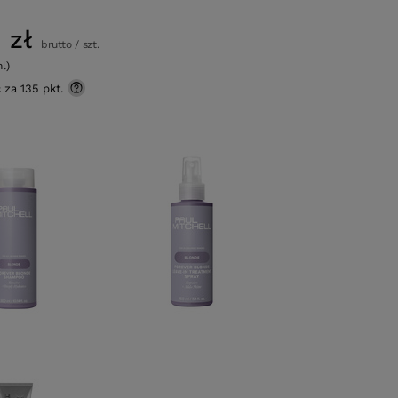
 zł
brutto
/
szt.
ml)
ć za
135 pkt.