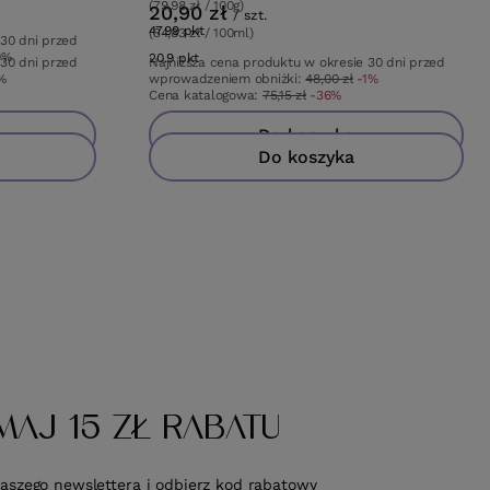
(79,98 zł / 100g)
20,90 zł
/
szt.
47.99
pkt
punktów
(34,83 zł / 100ml)
 30 dni przed
0%
20.9
pkt
punktów
 30 dni przed
Najniższa cena produktu w okresie 30 dni przed
%
wprowadzeniem obniżki:
48,00 zł
-1%
Cena katalogowa:
75,15 zł
-36%
Do koszyka
Do koszyka
MAJ 15 ZŁ RABATU
naszego newslettera i odbierz kod rabatowy