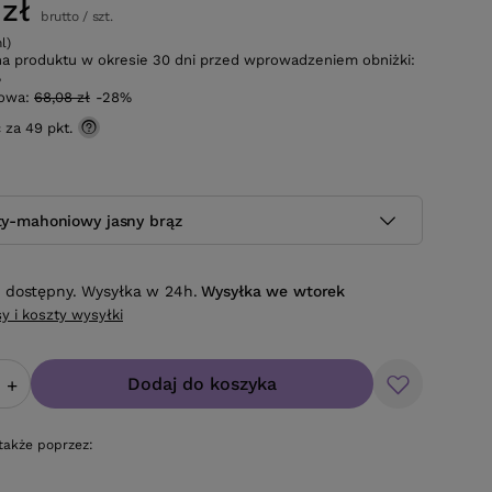
zł
brutto
/
szt.
l)
na produktu w okresie 30 dni przed wprowadzeniem obniżki:
%
gowa:
68,08 zł
-28%
ć za
49 pkt.
sty-mahoniowy jasny brąz
 dostępny. Wysyłka w 24h.
Wysyłka
we wtorek
y i koszty wysyłki
Dodaj do koszyka
+
także poprzez: