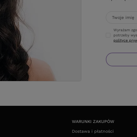
Twoje imię
Wyrażam zgo
potrzeby wys
polityce pry
WARUNKI ZAKUPÓW
Dostawa i płatności