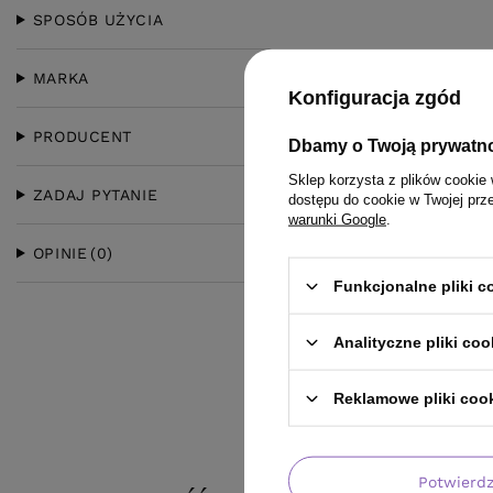
SPOSÓB UŻYCIA
MARKA
Konfiguracja zgód
PRODUCENT
Dbamy o Twoją prywatn
Sklep korzysta z plików cookie 
ZADAJ PYTANIE
dostępu do cookie w Twojej prz
warunki Google
.
OPINIE
(0)
Funkcjonalne pliki 
Analityczne pliki coo
Reklamowe pliki coo
Potwierd