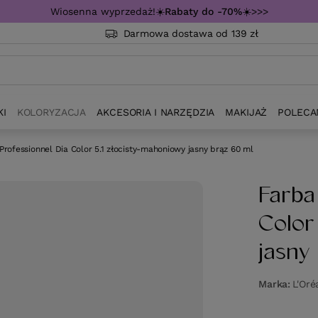
Wiosenna wyprzedaż!☀️
Rabaty do -70%
☀️>>>
Darmowa dostawa od 139 zł
KI
KOLORYZACJA
AKCESORIA I NARZĘDZIA
MAKIJAŻ
POLECA
Professionnel Dia Color 5.1 złocisty-mahoniowy jasny brąz 60 ml
Farba
Color
jasny
Marka
L'Oré