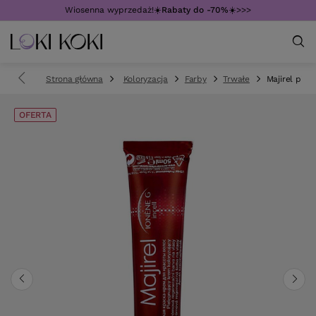
Wiosenna wyprzedaż!☀️
Rabaty do -70%
☀️>>>
Strona główna
Koloryzacja
Farby
Trwałe
Majirel piel
OFERTA