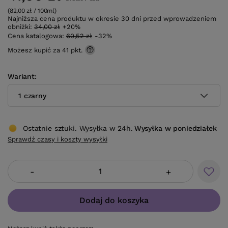
(82,00 zł / 100ml)
Najniższa cena produktu w okresie 30 dni przed wprowadzeniem
obniżki:
34,00 zł
+20%
Cena katalogowa:
60,52 zł
-32%
Możesz kupić za
41 pkt.
Wariant
1 czarny
Ostatnie sztuki. Wysyłka w 24h.
Wysyłka
w poniedziałek
Sprawdź czasy i koszty wysyłki
-
+
Dodaj do koszyka