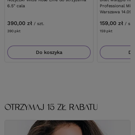
6.5" cala
Professional Mi
Warszawa 14.09.
390,00 zł
159,00 zł
/
szt.
/
szt
390
pkt
punktów
159
pkt
punktów
Do koszyka
Do
OTRZYMAJ 15 ZŁ RABATU