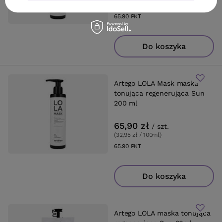
(32,95 zł / 100ml
)
65.90
PKT
punktów
Do koszyka
Artego LOLA Mask maska
tonująca regenerująca Sun
200 ml
65,90 zł
/
szt.
(32,95 zł / 100ml
)
65.90
PKT
punktów
Do koszyka
Artego LOLA maska tonująca