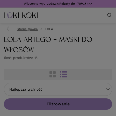
Wiosenna wyprzedaż!☀️
Rabaty do -70%
☀️>>>
Strona główna
LOLA
LOLA ARTEGO - MASKI DO
WŁOSÓW
Ilość produktów:
15
Zmień sortowanie
Najlepsza trafność
Filtrowanie