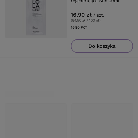
regenerująca Sun 20ml
16,90 zł
/
szt.
(84,50 zł / 100ml
)
16.90
PKT
punktów
Do koszyka