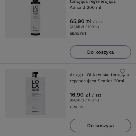
tonująca regenerująca
Almond 200 ml
65,90 zł
/
szt.
(32,95 zł / 100ml
)
65.90
PKT
punktów
Do koszyka
Artego LOLA maska tonująca
regenerująca Scarlet 20ml
16,90 zł
/
szt.
(84,50 zł / 100ml
)
16.90
PKT
punktów
Do koszyka