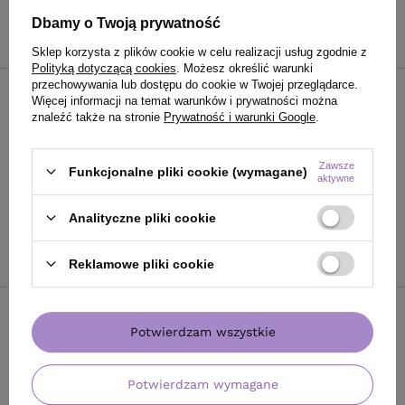
Dbamy o Twoją prywatność
Do koszyka
Sklep korzysta z plików cookie w celu realizacji usług zgodnie z
Polityką dotyczącą cookies
. Możesz określić warunki
przechowywania lub dostępu do cookie w Twojej przeglądarce.
Więcej informacji na temat warunków i prywatności można
Artego LOLA maska tonująca
znaleźć także na stronie
Prywatność i warunki Google
.
regenerująca Caramel 20ml
16,90 zł
/
szt.
Zawsze
Funkcjonalne pliki cookie (wymagane)
(84,50 zł / 100ml
)
aktywne
16.90
PKT
punktów
Analityczne pliki cookie
Do koszyka
Reklamowe pliki cookie
Artego LOLA Mask maska
Potwierdzam wszystkie
tonująca regenerująca Coral
200 ml
Potwierdzam wymagane
65,90 zł
/
szt.