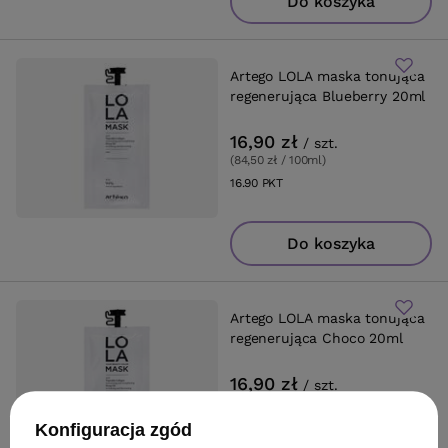
Do koszyka
Artego LOLA maska tonująca
regenerująca Blueberry 20ml
16,90 zł
/
szt.
(84,50 zł / 100ml
)
16.90
PKT
punktów
Do koszyka
Artego LOLA maska tonująca
regenerująca Choco 20ml
16,90 zł
/
szt.
(84,50 zł / 100ml
)
16.90
PKT
punktów
Konfiguracja zgód