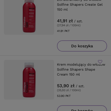
Solfine Shapers Create Gel
150 ml
41,91 zł
/
szt.
(27,94 zł / 100ml
)
41.91
PKT
punktów
Do koszyka
Krem modelujący do włosów
Solfine Shapers Shape
Cream 150 ml
53,90 zł
/
szt.
(35,93 zł / 100ml
)
53.90
PKT
punktów
Do koszyka