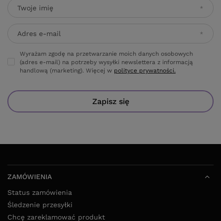
Twoje imię
Adres e-mail
Wyrażam zgodę na przetwarzanie moich danych osobowych
(adres e-mail) na potrzeby wysyłki newslettera z informacją
handlową (marketing). Więcej w
polityce prywatności.
Zapisz się
ZAMÓWIENIA
Status zamówienia
Śledzenie przesyłki
Chcę zareklamować produkt