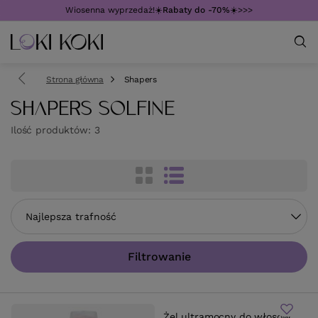
Wiosenna wyprzedaż!☀️
Rabaty do -70%
☀️>>>
Strona główna
Shapers
SHAPERS SOLFINE
Ilość produktów:
3
Zmień sortowanie
Najlepsza trafność
Filtrowanie
Żel ultramocny do włosów