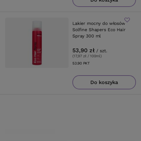
Lakier mocny do włosów
Solfine Shapers Eco Hair
Spray 300 ml
53,90 zł
/
szt.
(17,97 zł / 100ml
)
53.90
PKT
punktów
Do koszyka