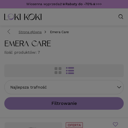
Wiosenna wyprzedaż!☀️
Rabaty do -70%
☀️>>>
Strona główna
Emera Care
EMERA CARE
Ilość produktów:
7
Zmień sortowanie
Najlepsza trafność
Filtrowanie
OFERTA