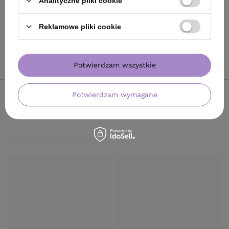
Analityczne pliki cookie
Najniższa cena produktu w okresie
30 dni przed wprowadzeniem
Reklamowe pliki cookie
obniżki:
35,00 zł
+1%
Cena katalogowa:
129,00 zł
-73%
Do koszyka
Potwierdzam wszystkie
Potwierdzam wymagane