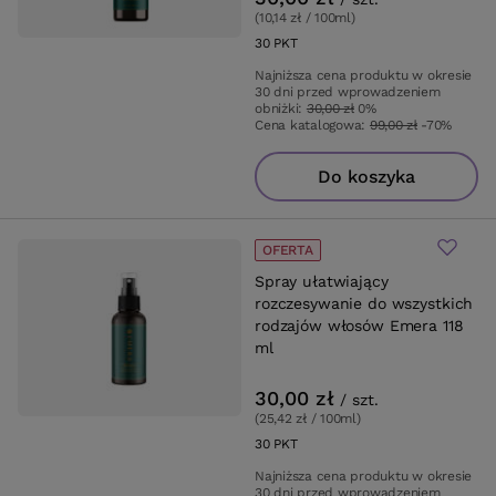
(10,14 zł / 100ml
)
30
PKT
punktów
Najniższa cena produktu w okresie
30 dni przed wprowadzeniem
obniżki:
30,00 zł
0%
Cena katalogowa:
99,00 zł
-70%
Do koszyka
OFERTA
Spray ułatwiający
rozczesywanie do wszystkich
rodzajów włosów Emera 118
ml
30,00 zł
/
szt.
(25,42 zł / 100ml
)
30
PKT
punktów
Najniższa cena produktu w okresie
30 dni przed wprowadzeniem