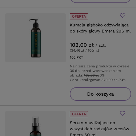
OFERTA
Kuracja głęboko odżywiająca
do skóry głowy Emera 296 ml
102,00 zł
/
szt.
(34,46 zł / 100ml
)
102
PKT
punktów
Najniższa cena produktu w okresie
30 dni przed wprowadzeniem
obniżki:
102,00 zł
0%
Cena katalogowa:
379,00 zł
-73%
Do koszyka
OFERTA
Serum nawilżające do
wszystkich rodzajów włosów
Emera 60 ml