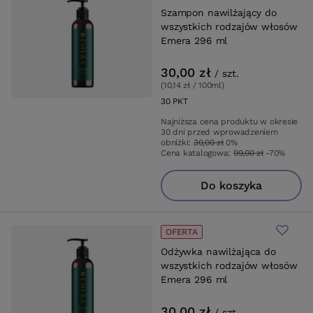
Szampon nawilżający do
wszystkich rodzajów włosów
Emera 296 ml
30,00 zł
/
szt.
(10,14 zł / 100ml
)
30
PKT
punktów
Najniższa cena produktu w okresie
30 dni przed wprowadzeniem
obniżki:
30,00 zł
0%
Cena katalogowa:
99,00 zł
-70%
Do koszyka
OFERTA
Odżywka nawilżająca do
wszystkich rodzajów włosów
Emera 296 ml
30,00 zł
/
szt.