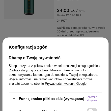
34,00 zł
/
szt.
(56,67 zł / 100ml
)
34
PKT
punktów
Najniższa cena produktu w okresie
30 dni przed wprowadzeniem
obniżki:
34,00 zł
0%
Cena katalogowa:
129,00 zł
-74%
Konfiguracja zgód
Do koszyka
Dbamy o Twoją prywatność
Sklep korzysta z plików cookie w celu realizacji usług zgodnie z
OFERTA
Polityką dotyczącą cookies
. Możesz określić warunki
Maska intensywnie
przechowywania lub dostępu do cookie w Twojej przeglądarce.
regenerująca do wszystkich
Więcej informacji na temat warunków i prywatności można
znaleźć także na stronie
Prywatność i warunki Google
.
rodzajów włosów Emera 150
ml
Zawsze
Funkcjonalne pliki cookie (wymagane)
35,01 zł
/
szt.
aktywne
(23,34 zł / 100ml
)
35.01
PKT
punktów