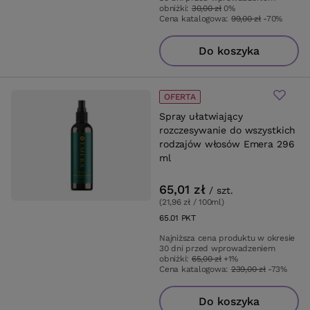
obniżki:
30,00 zł
0%
Cena katalogowa:
99,00 zł
-70%
Do koszyka
OFERTA
Spray ułatwiający
rozczesywanie do wszystkich
rodzajów włosów Emera 296
ml
65,01 zł
/
szt.
(21,96 zł / 100ml
)
65.01
PKT
punktów
Najniższa cena produktu w okresie
30 dni przed wprowadzeniem
obniżki:
65,00 zł
+1%
Cena katalogowa:
239,00 zł
-73%
Do koszyka