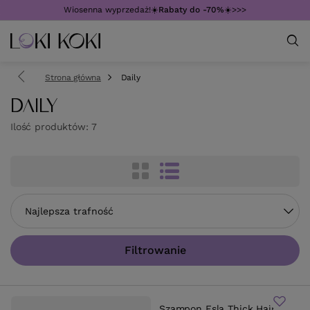
Wiosenna wyprzedaż!☀️
Rabaty do -70%
☀️>>>
Strona główna
Daily
DAILY
Ilość produktów:
7
Zmień sortowanie
Najlepsza trafność
Filtrowanie
Szampon Esla Thick Hair