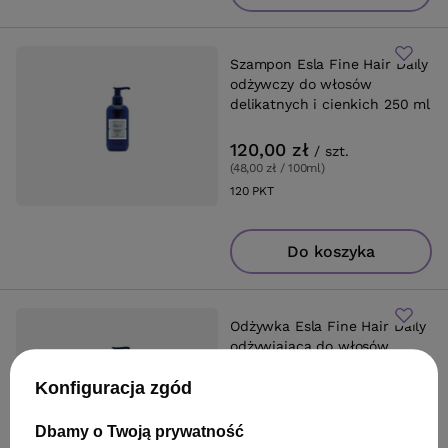
Szampon Esla Fine Hair Daily
odżywczy do włosów
delikatnych i cienkich 250 ml
120,00 zł
/
szt.
(48,00 zł / 100ml
)
120
PKT
punktów
Do koszyka
Odżywka Esla Fine Hair Daily
odżywiająca do włosów
delikatnych i cienkich 250 ml
Konfiguracja zgód
130,00 zł
/
szt.
Dbamy o Twoją prywatność
(52,00 zł / 100ml
)