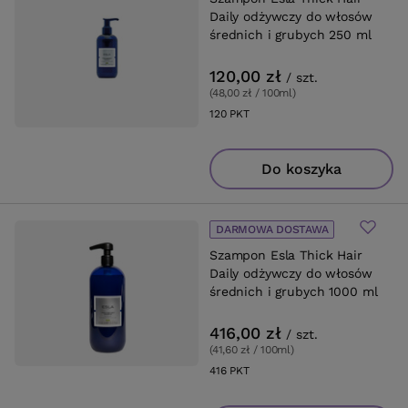
Daily odżywczy do włosów
średnich i grubych 250 ml
120,00 zł
/
szt.
(48,00 zł / 100ml
)
120
PKT
punktów
Do koszyka
DARMOWA DOSTAWA
Szampon Esla Thick Hair
Daily odżywczy do włosów
średnich i grubych 1000 ml
416,00 zł
/
szt.
(41,60 zł / 100ml
)
416
PKT
punktów