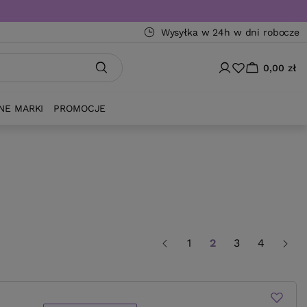
Wysyłka w 24h w dni robocze
0,00 zł
NE MARKI
PROMOCJE
1
2
3
4