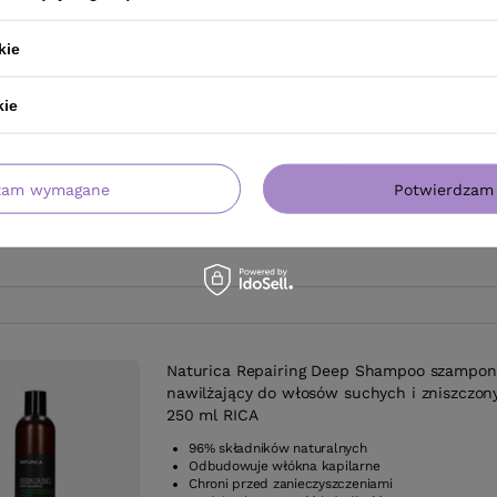
Naturica Energizing Miracle Shampoo szam
przeciw wypadaniu włosów 250 ml RICA
kie
96% składników naturalnych
Wzmacnia i odżywia włosy
Pobudza mikrokrążenie głowy
kie
Do włosów cienkich i wypadających
zam wymagane
Potwierdzam 
Naturica Repairing Deep Shampoo szampon
nawilżający do włosów suchych i zniszczon
250 ml RICA
96% składników naturalnych
Odbudowuje włókna kapilarne
Chroni przed zanieczyszczeniami