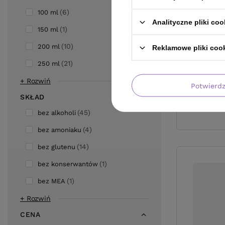
6
100 ml
Analityczne pliki coo
1
150 ml
10
200 ml
Reklamowe pliki coo
21
250 ml
+ Rozwiń
Potwierd
SKŁAD
45
bez alkoholi
4
bez amoniaku
14
bez glutenu
1
bez konserwantów
1
bez MEA
+ Rozwiń
CENA