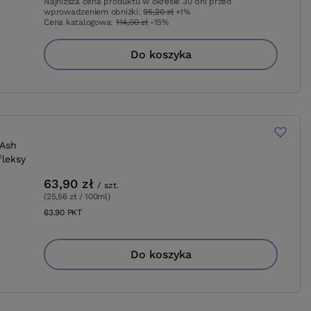
Najniższa cena produktu w okresie 30 dni przed
wprowadzeniem obniżki:
95,20 zł
+1%
Cena katalogowa:
114,00 zł
-15%
Do koszyka
 Ash
fleksy
63,90 zł
/
szt.
(25,56 zł / 100ml
)
63.90
PKT
punktów
Do koszyka