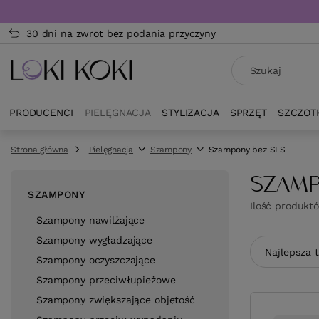
30 dni na zwrot bez podania przyczyny
PRODUCENCI
PIELĘGNACJA
STYLIZACJA
SPRZĘT
SZCZOT
Strona główna
Pielęgnacja
Szampony
Szampony bez SLS
SZAMP
SZAMPONY
Ilość produkt
Szampony nawilżające
Szampony wygładzające
Zmień sor
Najlepsza 
Szampony oczyszczające
Szampony przeciwłupieżowe
Szampony zwiększające objętość