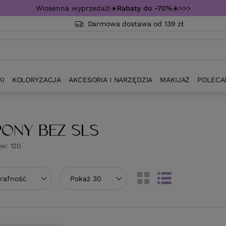
Wiosenna wyprzedaż!☀️
Rabaty do -70%
☀️>>>
Darmowa dostawa od 139 zł
KI
KOLORYZACJA
AKCESORIA I NARZĘDZIA
MAKIJAŻ
POLECA
ONY BEZ SLS
ów:
120
towanie
trafność
Zmień ilość wyświetlanych produktów
Pokaż 30