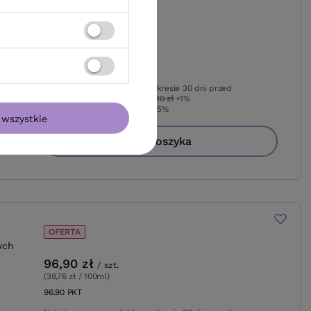
pon
OFERTA
96,90 zł
/
szt.
(38,76 zł / 100ml
)
96.90
PKT
punktów
Najniższa cena produktu w okresie 30 dni przed
wprowadzeniem obniżki:
95,20 zł
+1%
Cena katalogowa:
114,00 zł
-15%
wszystkie
Do koszyka
OFERTA
ych
96,90 zł
/
szt.
(38,76 zł / 100ml
)
96.90
PKT
punktów