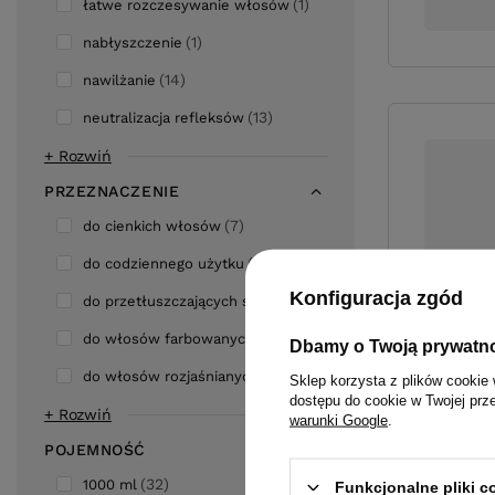
1
łatwe rozczesywanie włosów
1
nabłyszczenie
14
nawilżanie
13
neutralizacja refleksów
+ Rozwiń
PRZEZNACZENIE
7
do cienkich włosów
16
do codziennego użytku
Konfiguracja zgód
4
do przetłuszczających się włosów
18
do włosów farbowanych
Dbamy o Twoją prywatn
24
do włosów rozjaśnianych lub siwych
Sklep korzysta z plików cookie 
dostępu do cookie w Twojej prz
+ Rozwiń
warunki Google
.
POJEMNOŚĆ
32
1000 ml
Funkcjonalne pliki 