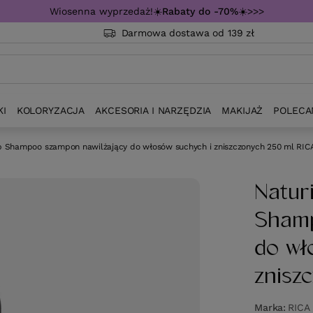
Wiosenna wyprzedaż!☀️
Rabaty do -70%
☀️>>>
Darmowa dostawa od 139 zł
KI
KOLORYZACJA
AKCESORIA I NARZĘDZIA
MAKIJAŻ
POLECA
p Shampoo szampon nawilżający do włosów suchych i zniszczonych 250 ml RIC
Natur
Shamp
do wł
znisz
Marka
RICA