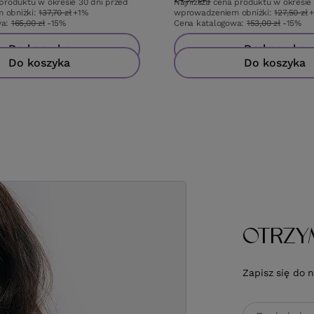
 produktu w okresie 30 dni przed
Najniższa cena produktu w okresie
 obniżki:
137,70 zł
+1%
wprowadzeniem obniżki:
127,50 zł
wa:
165,00 zł
-15%
Cena katalogowa:
153,00 zł
-15%
Do koszyka
Do koszyka
Do koszyka
Do koszyka
OTRZY
Zapisz się do 