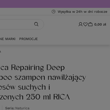
Wysyłka w 24h w dni robocze
0,00 zł
NE MARKI
PROMOCJE
A
ica Repairing Deep
oo szampon nawilżający
osów suchych i
czonych 250 ml RICA
Seria
Naturica