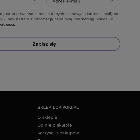
Adres e-mail
dę na przetwarzanie moich danych osobowych (adres e-mail) na
yłki newslettera z informacją handlową (marketing). Więcej w
watności.
Zapisz się
SKLEP LOKIKOKI.PL
O sklepie
Opinie o sklepie
Korzyści z zakupów