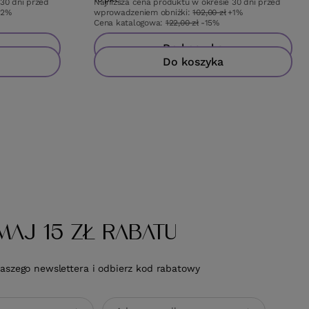
 30 dni przed
Najniższa cena produktu w okresie 30 dni przed
+2%
wprowadzeniem obniżki:
102,00 zł
+1%
Cena katalogowa:
122,00 zł
-15%
Do koszyka
Do koszyka
MAJ 15 ZŁ RABATU
naszego newslettera i odbierz kod rabatowy