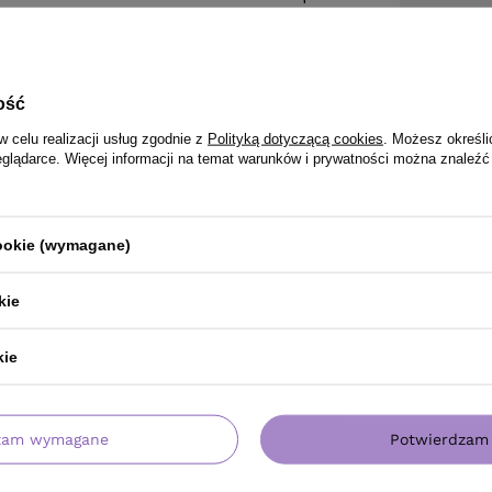
ość
w celu realizacji usług zgodnie z
Polityką dotyczącą cookies
. Możesz określi
eglądarce. Więcej informacji na temat warunków i prywatności można znaleźć
cookie (wymagane)
kie
kie
PRODUKT KUPILI TAKŻE
zam wymagane
Potwierdzam 