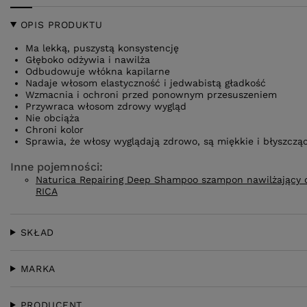
OPIS PRODUKTU
Ma lekką, puszystą konsystencję
Głęboko odżywia i nawilża
Odbudowuje włókna kapilarne
Nadaje włosom elastyczność i jedwabistą gładkość
Wzmacnia i ochroni przed ponownym przesuszeniem
Przywraca włosom zdrowy wygląd
Nie obciąża
Chroni kolor
Sprawia, że włosy wyglądają zdrowo, są miękkie i błyszczą
Inne pojemności:
Naturica Repairing Deep Shampoo szampon nawilżający 
RICA
SKŁAD
MARKA
PRODUCENT