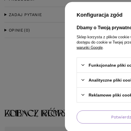
Konfiguracja zgód
ZADAJ PYTANIE
Dbamy o Twoją prywatn
OPINIE
(0)
Sklep korzysta z plików cookie 
dostępu do cookie w Twojej prz
warunki Google
.
Funkcjonalne pliki 
Analityczne pliki coo
Reklamowe pliki coo
KLIENCI, KTÓRZY KUPILI TEN 
ZOBACZ RÓWNIEŻ
Potwierd