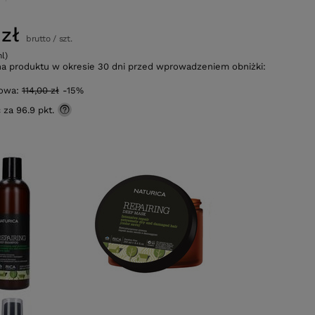
zł
brutto
/
szt.
ml)
na produktu w okresie 30 dni przed wprowadzeniem obniżki:
gowa:
114,00 zł
-15%
ć za
96.9 pkt.