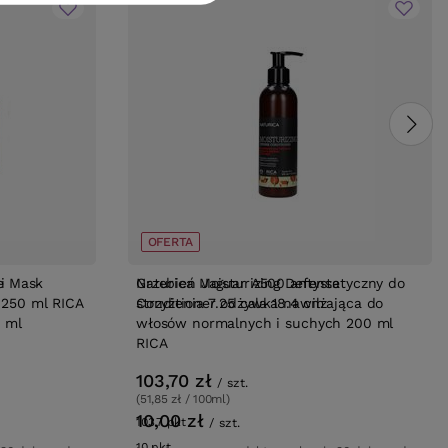
BESTSELLER
OFERTA
i
se Mask
Grzebień Jaguar A500 antystatyczny do
Naturica Moisturizing Defense
 250 ml RICA
strzyżenia 7.25 cala 18.4 cm
Conditioner odżywka nawilżająca do
 ml
włosów normalnych i suchych 200 ml
RICA
103,70 zł
/
szt.
(51,85 zł / 100ml)
10,00 zł
103.7
pkt
punktów
/
szt.
10
pkt
punktów