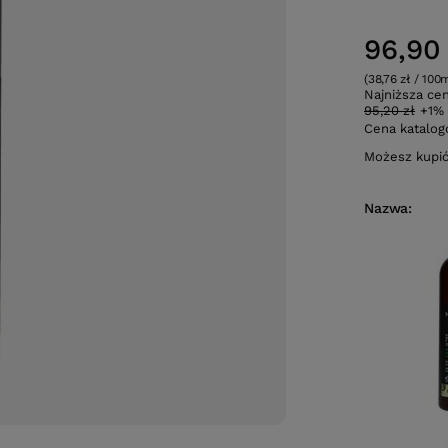
96,90 
(38,76 zł / 100
Najniższa ce
95,20 zł
+1%
Cena katalo
Możesz kupi
Nazwa