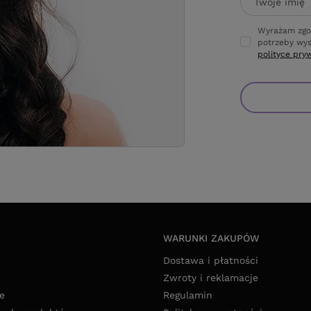
Twoje imię
Wyrażam zgo
potrzeby wys
polityce pry
WARUNKI ZAKUPÓW
Dostawa i płatności
Zwroty i reklamacje
e
Regulamin