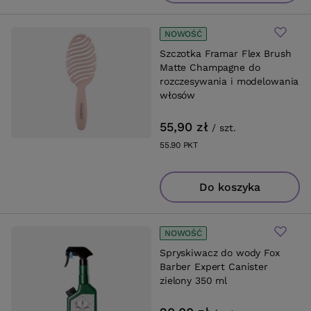
NOWOŚĆ
Szczotka Framar Flex Brush
Matte Champagne do
rozczesywania i modelowania
włosów
55,90 zł
/
szt.
55.90
PKT
punktów
Do koszyka
NOWOŚĆ
Spryskiwacz do wody Fox
Barber Expert Canister
zielony 350 ml