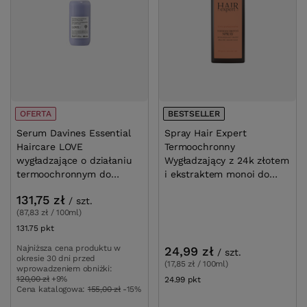
OFERTA
BESTSELLER
Serum Davines Essential Haircare LOVE
Spray Hair Expe
wygładzające o działaniu
Wygładzający z 2
termoochronnym do włosów puszących
monoi do włosów
się 150 ml
131,75 zł
/
szt.
(87,83 zł / 100ml)
131.75
pkt
punktów
24,99 zł
/
szt.
(17,85 zł / 100ml)
Najniższa cena produktu w okresie 30 dni przed
wprowadzeniem obniżki:
120,00 zł
+9%
24.99
pkt
punktów
Cena katalogowa:
155,00 zł
-15%