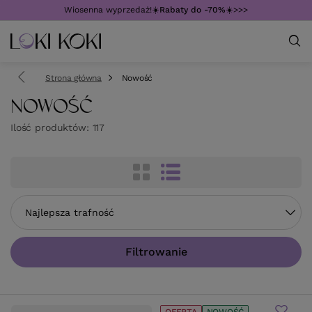
Wiosenna wyprzedaż!☀️
Rabaty do -70%
☀️>>>
Strona główna
Nowość
NOWOŚĆ
Ilość produktów:
117
Zmień sortowanie
Najlepsza trafność
Filtrowanie