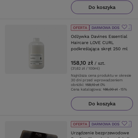
Do koszyka
OFERTA
DARMOWA DOSTAWA
Odżywka Davines Essential
Haircare LOVE CURL
podkreślająca skręt 250 ml
158,10 zł
/
szt.
(31,62 zł / 100ml
)
Najniższa cena produktu w okresie
30 dni przed wprowadzeniem
obniżki:
158,10 zł
0%
Cena katalogowa:
186,00 zł
-15%
Do koszyka
OFERTA
DARMOWA DOSTAWA
Urządzenie bezprzewodowe