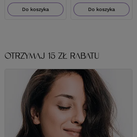
Do koszyka
Do
OTRZYMAJ 15 ZŁ RABATU