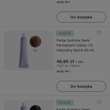
46.90
PKT
punktów
Do koszyka
NOWOŚĆ
Farba Subrina Demi
Permanent Colour 7.0
naturalny blond 60 ml
46,90 zł
/
szt.
(78,17 zł / 100ml
)
46.90
PKT
punktów
Do koszyka
NOWOŚĆ
Farba Subrina Demi