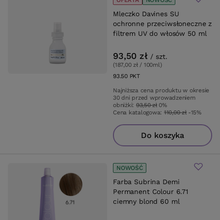
OFERTA
NOWOŚĆ
Mleczko Davines SU
ochronne przeciwsłoneczne z
filtrem UV do włosów 50 ml
93,50 zł
/
szt.
(187,00 zł / 100ml
)
93.50
PKT
punktów
Najniższa cena produktu w okresie
30 dni przed wprowadzeniem
obniżki:
93,50 zł
0%
Cena katalogowa:
110,00 zł
-15%
Do koszyka
NOWOŚĆ
Farba Subrina Demi
Permanent Colour 6.71
ciemny blond 60 ml