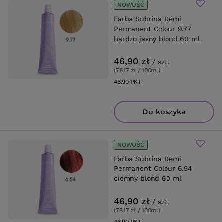
NOWOŚĆ
Farba Subrina Demi
Permanent Colour 9.77
bardzo jasny blond 60 ml
46,90 zł
/
szt.
(78,17 zł / 100ml
)
46.90
PKT
punktów
Do koszyka
NOWOŚĆ
Farba Subrina Demi
Permanent Colour 6.54
ciemny blond 60 ml
46,90 zł
/
szt.
(78,17 zł / 100ml
)
46.90
PKT
punktów