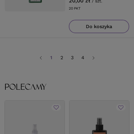
20,00 zł
/
szt.
20
PKT
punktów
Do koszyka
1
2
3
4
POLECAMY