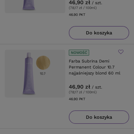
46,90 zł
/
szt.
(78,17 zł / 100ml
)
46.90
PKT
punktów
Do koszyka
NOWOŚĆ
Farba Subrina Demi
Permanent Colour 10.7
najjaśniejszy blond 60 ml
46,90 zł
/
szt.
(78,17 zł / 100ml
)
46.90
PKT
punktów
Do koszyka