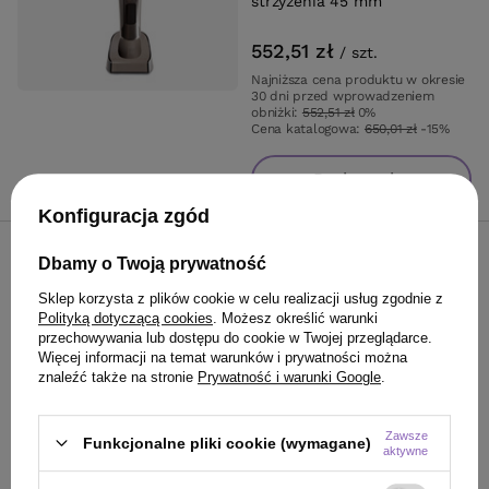
strzyżenia 45 mm
552,51 zł
/
szt.
Najniższa cena produktu w okresie
30 dni przed wprowadzeniem
obniżki:
552,51 zł
0%
Cena katalogowa:
650,01 zł
-15%
Do koszyka
Konfiguracja zgód
OFERTA
DARMOWA DOSTAWA
Dbamy o Twoją prywatność
Zestaw Fox Artist do
Sklep korzysta z plików cookie w celu realizacji usług zgodnie z
strzyżenia (nożyczki,
Polityką dotyczącą cookies
. Możesz określić warunki
degażówki 5.5", nóż chiński,
przechowywania lub dostępu do cookie w Twojej przeglądarce.
akcesoria)
Więcej informacji na temat warunków i prywatności można
znaleźć także na stronie
Prywatność i warunki Google
.
344,25 zł
/
szt.
Najniższa cena produktu w okresie
Zawsze
Funkcjonalne pliki cookie (wymagane)
30 dni przed wprowadzeniem
aktywne
obniżki:
344,25 zł
0%
Cena katalogowa:
405,00 zł
-15%