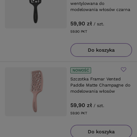
wentylowana do
modelowania włosów czarna
59,90 zł
/
szt.
59.90
PKT
punktów
Do koszyka
NOWOŚĆ
Szczotka Framar Vented
Paddle Matte Champagne do
modelowania włosów
59,90 zł
/
szt.
59.90
PKT
punktów
Do koszyka