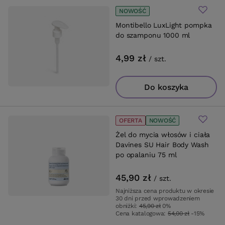
NOWOŚĆ
Montibello LuxLight pompka
do szamponu 1000 ml
4,99 zł
/
szt.
Do koszyka
OFERTA
NOWOŚĆ
Żel do mycia włosów i ciała
Davines SU Hair Body Wash
po opalaniu 75 ml
45,90 zł
/
szt.
Najniższa cena produktu w okresie
30 dni przed wprowadzeniem
obniżki:
45,90 zł
0%
Cena katalogowa:
54,00 zł
-15%