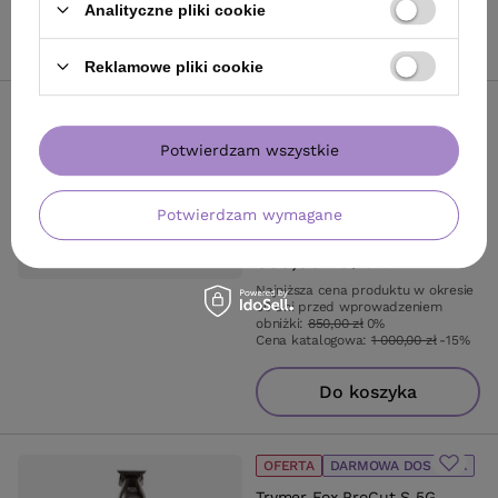
Analityczne pliki cookie
Do koszyka
Reklamowe pliki cookie
OFERTA
DARMOWA DOSTAWA
Zestaw Fox Chronos &
Potwierdzam wszystkie
Chronos S do strzeżenia
włosów i brody (maszynka,
trymer, golarka, mini golarka)
Potwierdzam wymagane
850,00 zł
/
szt.
Najniższa cena produktu w okresie
30 dni przed wprowadzeniem
obniżki:
850,00 zł
0%
Cena katalogowa:
1 000,00 zł
-15%
Do koszyka
OFERTA
DARMOWA DOSTAWA
Trymer Fox ProCut S 5G