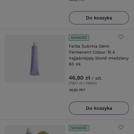
Do koszyka
NOWOŚĆ
Farba Subrina Demi
Permanent Colour 10.4
najjaśniejszy blond miedziany
60 ml
46,90 zł
/
szt.
(78,17 zł / 100ml
)
46.90
PKT
punktów
Do koszyka
NOWOŚĆ