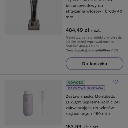
bezprzewodowy do
strzyżenia włosów i brody 40
mm
484,49 zł
/
szt.
Najniższa cena produktu w okresie
30 dni przed wprowadzeniem
obniżki:
484,49 zł
0%
Cena katalogowa:
569,99 zł
-15%
Do koszyka
NOWOŚĆ
DARMOWA DOSTAWA
Zestaw maska Montibello
Luxlight Supreme Acidic pH
zakwaszająca do włosów
rozjaśnianych 450 ml z
pompką
153,99 zł
/
szt.