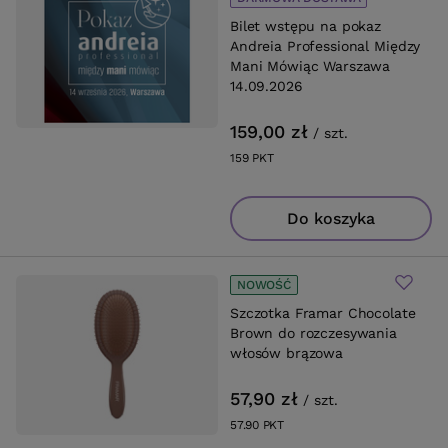
Bilet wstępu na pokaz
Andreia Professional Między
Mani Mówiąc Warszawa
14.09.2026
159,00 zł
/
szt.
159
PKT
punktów
Do koszyka
NOWOŚĆ
Szczotka Framar Chocolate
Brown do rozczesywania
włosów brązowa
57,90 zł
/
szt.
57.90
PKT
punktów