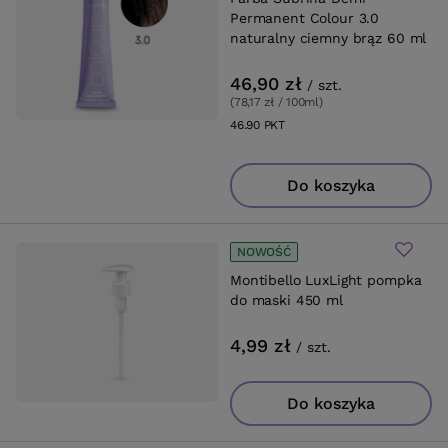
Permanent Colour 3.0
naturalny ciemny brąz 60 ml
46,90 zł
/
szt.
(78,17 zł / 100ml
)
46.90
PKT
punktów
Do koszyka
NOWOŚĆ
Montibello LuxLight pompka
do maski 450 ml
4,99 zł
/
szt.
Do koszyka