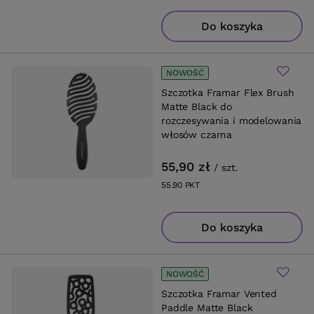
Do koszyka
NOWOŚĆ
Szczotka Framar Flex Brush
Matte Black do
rozczesywania i modelowania
włosów czarna
55,90 zł
/
szt.
55.90
PKT
punktów
Do koszyka
NOWOŚĆ
Szczotka Framar Vented
Paddle Matte Black