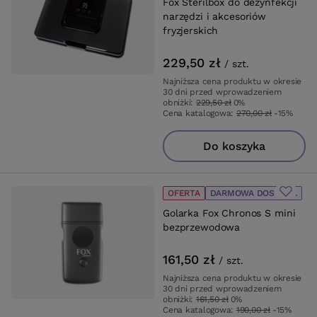
Fox Sterilbox do dezynfekcji
narzędzi i akcesoriów
fryzjerskich
229,50 zł
/
szt.
Najniższa cena produktu w okresie
30 dni przed wprowadzeniem
obniżki:
229,50 zł
0%
Cena katalogowa:
270,00 zł
-15%
Do koszyka
OFERTA
DARMOWA DOSTAWA
Golarka Fox Chronos S mini
bezprzewodowa
161,50 zł
/
szt.
Najniższa cena produktu w okresie
30 dni przed wprowadzeniem
obniżki:
161,50 zł
0%
Cena katalogowa:
190,00 zł
-15%