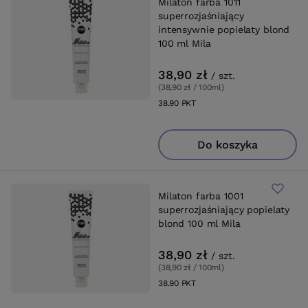
Milaton farba 1011
superrozjaśniający
intensywnie popielaty blond
100 ml Mila
38,90 zł
/
szt.
(38,90 zł / 100ml
)
38.90
PKT
punktów
Do koszyka
Milaton farba 1001
superrozjaśniający popielaty
blond 100 ml Mila
38,90 zł
/
szt.
(38,90 zł / 100ml
)
38.90
PKT
punktów