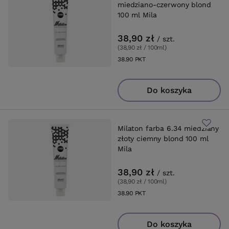
miedziano-czerwony blond
100 ml Mila
38,90 zł
/
szt.
(38,90 zł / 100ml
)
38.90
PKT
punktów
Do koszyka
Milaton farba 6.34 miedziany
złoty ciemny blond 100 ml
Mila
38,90 zł
/
szt.
(38,90 zł / 100ml
)
38.90
PKT
punktów
Do koszyka