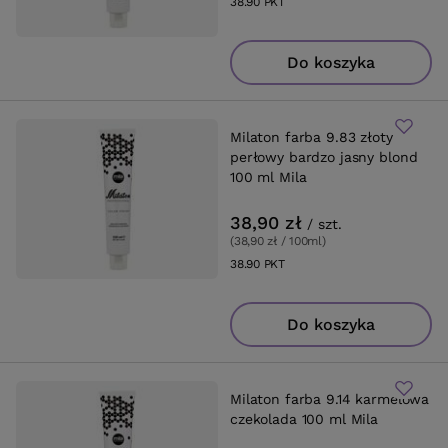
38.90
PKT
punktów
Do koszyka
Milaton farba 9.83 złoty
perłowy bardzo jasny blond
100 ml Mila
38,90 zł
/
szt.
(38,90 zł / 100ml
)
38.90
PKT
punktów
Do koszyka
Milaton farba 9.14 karmelowa
czekolada 100 ml Mila