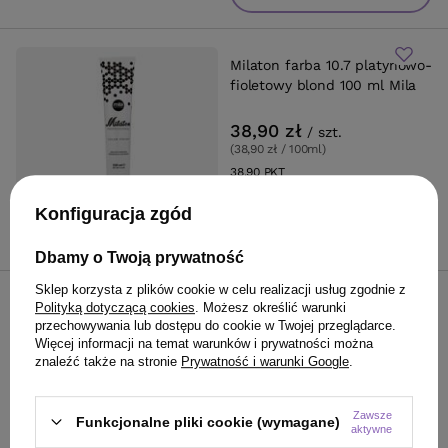
Milaton farba 10.7 platynowo-
fioletowy blond 100 ml Mila
38,90 zł
/
szt.
(38,90 zł / 100ml
)
38.90
PKT
punktów
Konfiguracja zgód
Do koszyka
Dbamy o Twoją prywatność
Sklep korzysta z plików cookie w celu realizacji usług zgodnie z
Milaton farba 9.3 bardzo
Polityką dotyczącą cookies
. Możesz określić warunki
przechowywania lub dostępu do cookie w Twojej przeglądarce.
jasny złoty blond 100 ml Mila
Więcej informacji na temat warunków i prywatności można
znaleźć także na stronie
Prywatność i warunki Google
.
38,90 zł
/
szt.
(38,90 zł / 100ml
)
38.90
PKT
punktów
Zawsze
Funkcjonalne pliki cookie (wymagane)
aktywne