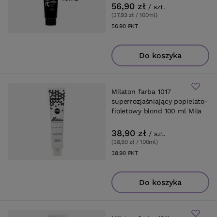
56,90 zł
/
szt.
(37,93 zł / 100ml
)
56.90
PKT
punktów
Do koszyka
Milaton farba 1017
superrozjaśniający popielato-
fioletowy blond 100 ml Mila
38,90 zł
/
szt.
(38,90 zł / 100ml
)
38.90
PKT
punktów
Do koszyka