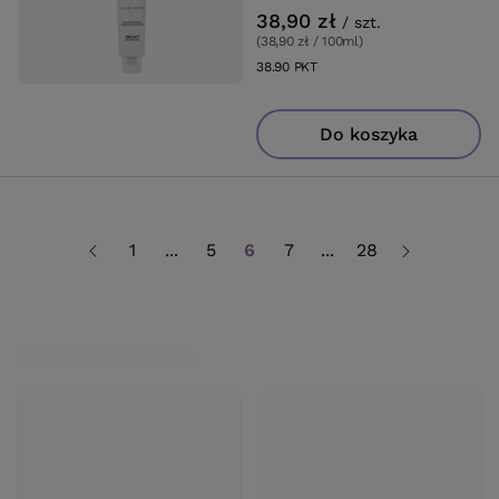
38,90 zł
/
szt.
(38,90 zł / 100ml
)
38.90
PKT
punktów
Do koszyka
1
...
5
6
7
...
28