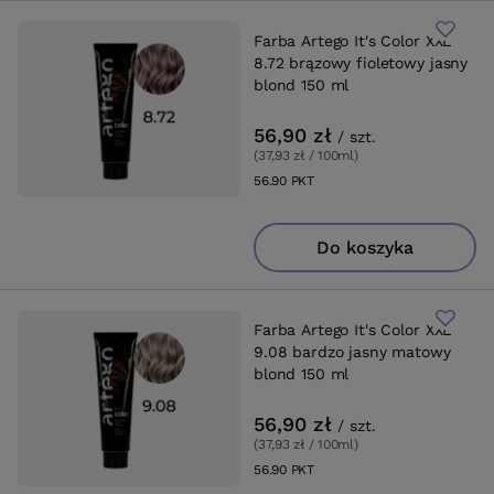
Farba Artego It's Color XXL
8.72 brązowy fioletowy jasny
blond 150 ml
56,90 zł
/
szt.
(37,93 zł / 100ml
)
56.90
PKT
punktów
Do koszyka
Farba Artego It's Color XXL
9.08 bardzo jasny matowy
blond 150 ml
56,90 zł
/
szt.
(37,93 zł / 100ml
)
56.90
PKT
punktów