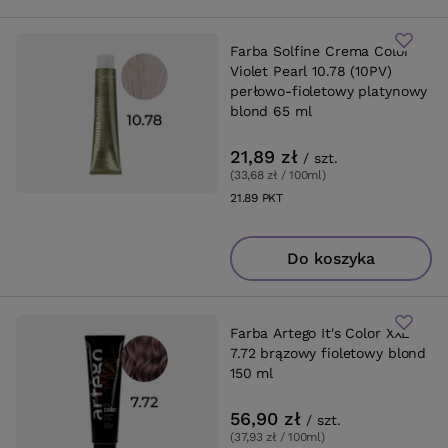
Farba Solfine Crema Color
Violet Pearl 10.78 (10PV)
perłowo-fioletowy platynowy
blond 65 ml
21,89 zł
/
szt.
(33,68 zł / 100ml
)
21.89
PKT
punktów
Do koszyka
Farba Artego It's Color XXL
7.72 brązowy fioletowy blond
150 ml
56,90 zł
/
szt.
(37,93 zł / 100ml
)