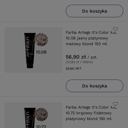
Do koszyka
Farba Artego It's Color XXL
10.08 jasny platynowy
matowy blond 150 ml
56,90 zł
/
szt.
(37,93 zł / 100ml
)
56.90
PKT
punktów
Do koszyka
Farba Artego It's Color XXL
10.72 brązowy fioletowy
platynowy blond 150 ml