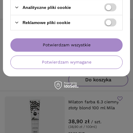
Do koszyka
Analityczne pliki cookie
Reklamowe pliki cookie
Milaton farba 8.3 jasny złoty
blond 100 ml Mila
Potwierdzam wszystkie
38,90 zł
/
szt.
(38,90 zł / 100ml
)
38.90
PKT
punktów
Potwierdzam wymagane
Do koszyka
Milaton farba 6.3 ciemny
złoty blond 100 ml Mila
38,90 zł
/
szt.
(38,90 zł / 100ml
)