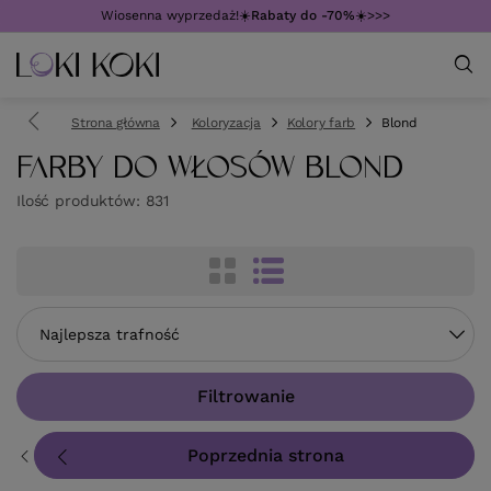
Wiosenna wyprzedaż!☀️
Rabaty do -70%
☀️>>>
Strona główna
Koloryzacja
Kolory farb
Blond
FARBY DO WŁOSÓW BLOND
Ilość produktów:
831
Zmień sortowanie
Najlepsza trafność
Filtrowanie
Poprzednia strona