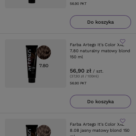
56.90
PKT
punktów
Do koszyka
Farba Artego It's Color XXL
7.80 naturalny matowy blond
150 ml
56,90 zł
/
szt.
(37,93 zł / 100ml
)
56.90
PKT
punktów
Do koszyka
Farba Artego It's Color XXL
8.08 jasny matowy blond 150