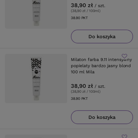
38,90 zł
/
szt.
(38,90 zł / 100ml
)
38.90
PKT
punktów
Do koszyka
Milaton farba 9.11 intensywny
popielaty bardzo jasny blond
100 ml Mila
38,90 zł
/
szt.
(38,90 zł / 100ml
)
38.90
PKT
punktów
Do koszyka