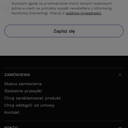
Wyrażam zgodę na przetwarzanie moich danych osobowych
(adres e-mail) na potrzeby wysyłki newslettera z informacją
handlową (marketing). Więcej w
polityce prywatności.
Zapisz się
ZAMÓWIENIA
Status zamówienia
Śledzenie przesyłki
Chcę zareklamować produkt
Chcę odstąpić od umowy
Kontakt
KONTO