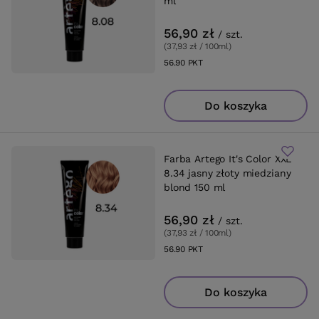
ml
56,90 zł
/
szt.
(37,93 zł / 100ml
)
56.90
PKT
punktów
Do koszyka
Farba Artego It's Color XXL
8.34 jasny złoty miedziany
blond 150 ml
56,90 zł
/
szt.
(37,93 zł / 100ml
)
56.90
PKT
punktów
Do koszyka