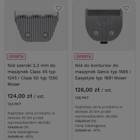
OFERTA
OFERTA
Nóż szeroki 2,3 mm do
Nóż do konturów do
maszynek Class 45 typ
maszynek Genio typ 1565 i
1245 i Class 50 typ 1250
Easystyle typ 1881 Moser
Moser
126,00 zł
/
szt.
124,00 zł
/
szt.
126
PKT
punktów
124
PKT
punktów
Najniższa cena produktu w
okresie 30 dni przed
Najniższa cena produktu w
wprowadzeniem obniżki:
okresie 30 dni przed
126,00 zł
0%
wprowadzeniem obniżki:
Cena katalogowa:
124,00 zł
0%
239,90 zł
-47%
Cena katalogowa:
349,90 zł
-65%