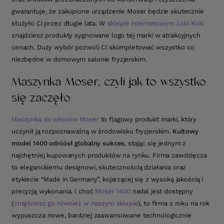
gwarantuje, że zakupione urządzenie Moser będzie skutecznie
służyło Ci przez długie lata. W
sklepie internetowym Loki Koki
znajdziesz produkty sygnowane logo tej marki w atrakcyjnych
cenach. Duży wybór pozwoli Ci skompletować wszystko co
niezbędne w domowym salonie fryzjerskim.
Maszynka Moser, czyli jak to wszystko
się zaczęło
Maszynka do włosów Moser
to flagowy produkt marki, który
uczynił ją rozpoznawalną w środowisku fryzjerskim.
Kultowy
model 1400 odniósł globalny sukces
, stając się jednym z
najchętniej kupowanych produktów na rynku. Firma zawdzięcza
to eleganckiemu designowi, skutecznością działania oraz
etykiecie “Made in Germany”, kojarzącej się z wysoką jakością i
precyzją wykonania. I choć
Moser 1400
nadal jest dostępny
(
znajdziesz go również w naszym sklepie
), to firma z roku na rok
wypuszcza nowe, bardziej zaawansowane technologicznie