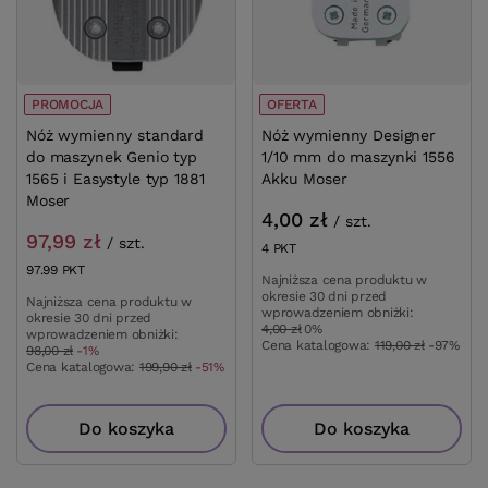
PROMOCJA
OFERTA
Nóż wymienny standard
Nóż wymienny Designer
do maszynek Genio typ
1/10 mm do maszynki 1556
1565 i Easystyle typ 1881
Akku Moser
Moser
4,00 zł
/
szt.
97,99 zł
/
szt.
4
PKT
punktów
97.99
PKT
punktów
Najniższa cena produktu w
okresie 30 dni przed
Najniższa cena produktu w
wprowadzeniem obniżki:
okresie 30 dni przed
4,00 zł
0%
wprowadzeniem obniżki:
Cena katalogowa:
119,00 zł
-97%
98,00 zł
-1%
Cena katalogowa:
199,90 zł
-51%
Do koszyka
Do koszyka