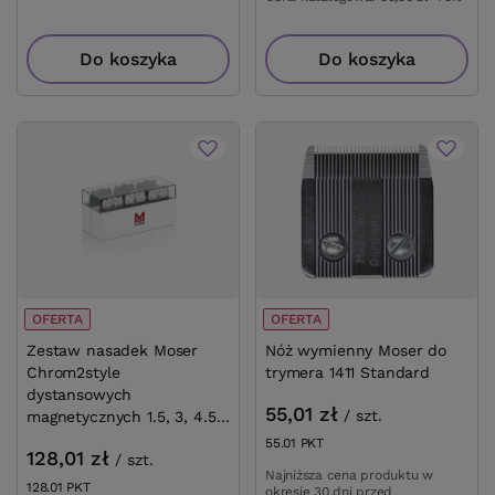
Do koszyka
Do koszyka
OFERTA
OFERTA
Zestaw nasadek Moser
Nóż wymienny Moser do
Chrom2style
trymera 1411 Standard
dystansowych
55,01 zł
/
szt.
magnetycznych 1.5, 3, 4.5,
6 mm 6 sztuk
55.01
PKT
punktów
128,01 zł
/
szt.
Najniższa cena produktu w
128.01
PKT
punktów
okresie 30 dni przed