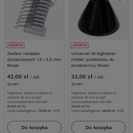
OFERTA
OFERTA
Zestaw nasadek
Universal Straightener
dystansowych 1,5 i 4,5 mm
Holder podstawka do
Moser
prostownicy Moser
42,00 zł
33,00 zł
/
szt.
/
szt.
42
PKT
punktów
33
PKT
punktów
Najniższa cena produktu w
Najniższa cena produktu w
okresie 30 dni przed
okresie 30 dni przed
wprowadzeniem obniżki:
wprowadzeniem obniżki:
42,00 zł
0%
33,00 zł
0%
Cena katalogowa:
79,90 zł
-47%
Cena katalogowa:
68,99 zł
-52%
Do koszyka
Do koszyka