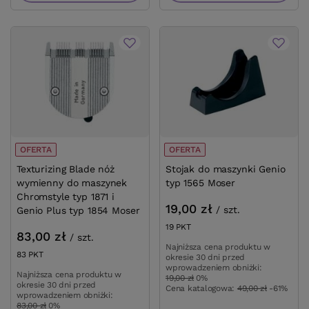
OFERTA
OFERTA
Texturizing Blade nóż
Stojak do maszynki Genio
wymienny do maszynek
typ 1565 Moser
Chromstyle typ 1871 i
19,00 zł
/
szt.
Genio Plus typ 1854 Moser
19
PKT
punktów
83,00 zł
/
szt.
Najniższa cena produktu w
83
PKT
punktów
okresie 30 dni przed
wprowadzeniem obniżki:
Najniższa cena produktu w
19,00 zł
0%
okresie 30 dni przed
Cena katalogowa:
49,00 zł
-61%
wprowadzeniem obniżki:
83,00 zł
0%