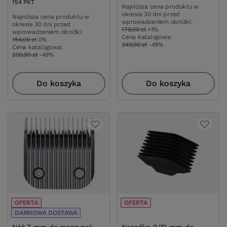
154
PKT
punktów
Najniższa cena produktu w
okresie 30 dni przed
Najniższa cena produktu w
wprowadzeniem obniżki:
okresie 30 dni przed
178,00 zł
+1%
wprowadzeniem obniżki:
Cena katalogowa:
154,00 zł
0%
349,90 zł
-49%
Cena katalogowa:
299,90 zł
-49%
Do koszyka
Do koszyka
OFERTA
OFERTA
DARMOWA DOSTAWA
Nóż 7 mm do maszynek
Nasadka 9/12 mm do