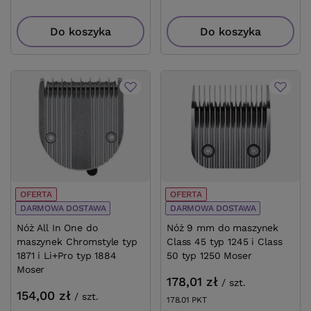
Do koszyka
Do koszyka
OFERTA
OFERTA
DARMOWA DOSTAWA
DARMOWA DOSTAWA
Nóż All In One do
Nóż 9 mm do maszynek
maszynek Chromstyle typ
Class 45 typ 1245 i Class
1871 i Li+Pro typ 1884
50 typ 1250 Moser
Moser
178,01 zł
/
szt.
154,00 zł
/
szt.
178.01
PKT
punktów