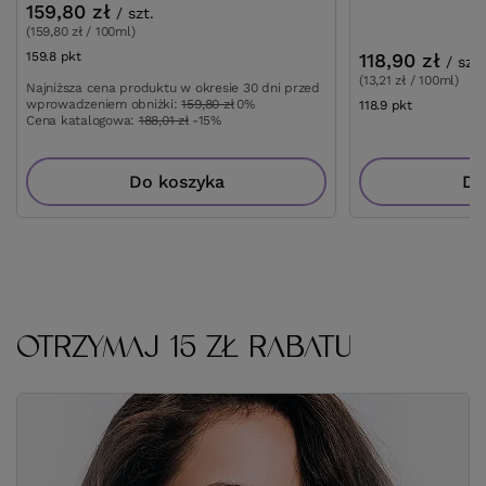
159,80 zł
/
szt.
(159,80 zł / 100ml)
159.8
pkt
punktów
118,90 zł
/
szt.
(13,21 zł / 100ml)
Najniższa cena produktu w okresie 30 dni przed
wprowadzeniem obniżki:
159,80 zł
0%
118.9
pkt
punktów
Cena katalogowa:
188,01 zł
-15%
Do koszyka
Do
OTRZYMAJ 15 ZŁ RABATU