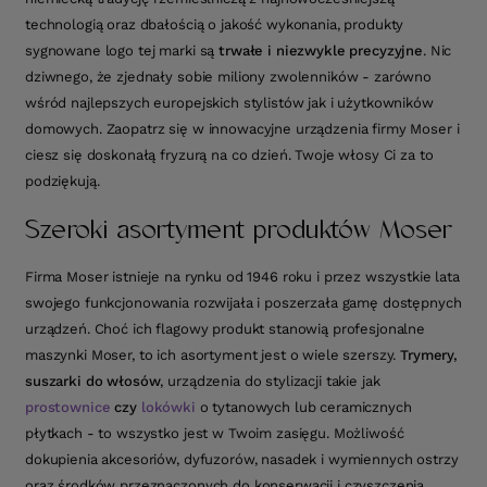
technologią oraz dbałością o jakość wykonania, produkty
sygnowane logo tej marki są
trwałe i niezwykle precyzyjne
. Nic
dziwnego, że zjednały sobie miliony zwolenników - zarówno
wśród najlepszych europejskich stylistów jak i użytkowników
domowych. Zaopatrz się w innowacyjne urządzenia firmy Moser i
ciesz się doskonałą fryzurą na co dzień. Twoje włosy Ci za to
podziękują.
Szeroki asortyment produktów Moser
Firma Moser istnieje na rynku od 1946 roku i przez wszystkie lata
swojego funkcjonowania rozwijała i poszerzała gamę dostępnych
urządzeń. Choć ich flagowy produkt stanowią profesjonalne
maszynki Moser, to ich asortyment jest o wiele szerszy.
Trymery,
suszarki do włosów
, urządzenia do stylizacji takie jak
prostownice
czy
lokówki
o tytanowych lub ceramicznych
płytkach - to wszystko jest w Twoim zasięgu. Możliwość
dokupienia akcesoriów, dyfuzorów, nasadek i wymiennych ostrzy
oraz środków przeznaczonych do konserwacji i czyszczenia