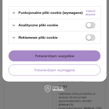
Zawsze
Funkcjonalne pliki cookie (wymagane)
aktywne
Analityczne pliki cookie
Reklamowe pliki cookie
OFERTA
Potwierdzam wszystkie
Blade Ice spray 400 ml
Zestaw nasadek Moser
Moser
Chrom2style
magnetycznych 6, 9, 12
69,00 zł
Potwierdzam wymagane
/
szt.
mm 3 sztuki
(6,90 zł / 100ml
)
21,00 zł
/
szt.
69
PKT
punktów
21
PKT
punktów
Najniższa cena produktu w
okresie 30 dni przed
wprowadzeniem obniżki:
21,00 zł
0%
Cena katalogowa:
99,90 zł
-79%