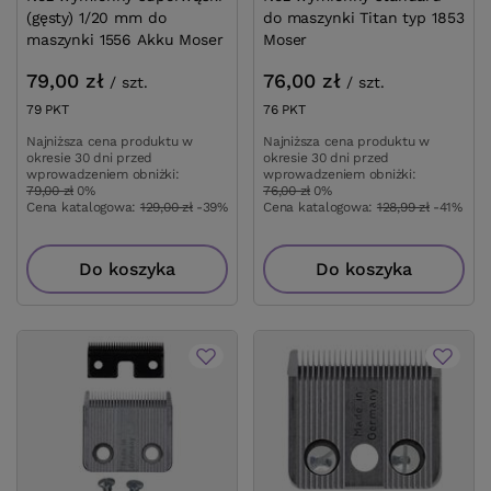
(gęsty) 1/20 mm do
do maszynki Titan typ 1853
maszynki 1556 Akku Moser
Moser
79,00 zł
76,00 zł
/
szt.
/
szt.
79
PKT
punktów
76
PKT
punktów
Najniższa cena produktu w
Najniższa cena produktu w
okresie 30 dni przed
okresie 30 dni przed
wprowadzeniem obniżki:
wprowadzeniem obniżki:
79,00 zł
0%
76,00 zł
0%
Cena katalogowa:
129,00 zł
-39%
Cena katalogowa:
128,99 zł
-41%
Do koszyka
Do koszyka