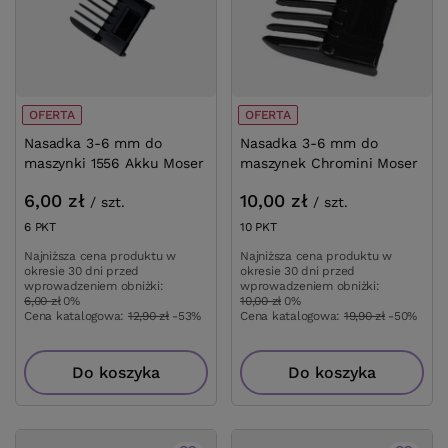
OFERTA
OFERTA
Nasadka 3-6 mm do
Nasadka 3-6 mm do
maszynki 1556 Akku Moser
maszynek Chromini Moser
6,00 zł
10,00 zł
/
szt.
/
szt.
6
PKT
punktów
10
PKT
punktów
Najniższa cena produktu w
Najniższa cena produktu w
okresie 30 dni przed
okresie 30 dni przed
wprowadzeniem obniżki:
wprowadzeniem obniżki:
6,00 zł
0%
10,00 zł
0%
Cena katalogowa:
12,90 zł
-53%
Cena katalogowa:
19,90 zł
-50%
Do koszyka
Do koszyka