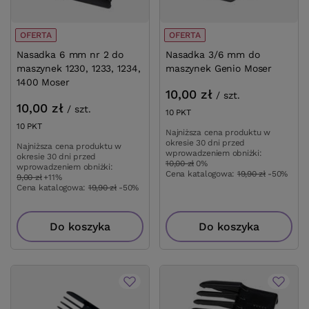
OFERTA
OFERTA
Nasadka 6 mm nr 2 do
Nasadka 3/6 mm do
maszynek 1230, 1233, 1234,
maszynek Genio Moser
1400 Moser
10,00 zł
/
szt.
10,00 zł
/
szt.
10
PKT
punktów
10
PKT
punktów
Najniższa cena produktu w
okresie 30 dni przed
Najniższa cena produktu w
wprowadzeniem obniżki:
okresie 30 dni przed
10,00 zł
0%
wprowadzeniem obniżki:
Cena katalogowa:
19,90 zł
-50%
9,00 zł
+11%
Cena katalogowa:
19,90 zł
-50%
Do koszyka
Do koszyka