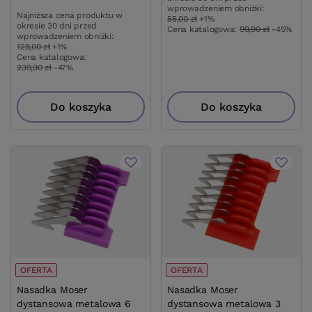
wprowadzeniem obniżki:
Najniższa cena produktu w
55,00 zł
+1%
okresie 30 dni przed
Cena katalogowa:
99,90 zł
-45%
wprowadzeniem obniżki:
128,00 zł
+1%
Cena katalogowa:
239,90 zł
-47%
Do koszyka
Do koszyka
OFERTA
OFERTA
Nasadka Moser
Nasadka Moser
dystansowa metalowa 6
dystansowa metalowa 3