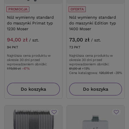
PROMOCJA
OFERTA
Nóż wymienny standard
Nóż wymienny standard
do maszynki Primat typ
do maszynki Edition typ
1230 Moser
1400 Moser
94,00 zł
73,00 zł
/
szt.
/
szt.
94
PKT
punktów
73
PKT
punktów
Najniższa cena produktu w
Najniższa cena produktu w
okresie 30 dni przed
okresie 30 dni przed
wprowadzeniem obniżki:
wprowadzeniem obniżki:
179,90 zł
-47%
61,00 zł
+19%
Cena katalogowa:
120,00 zł
-39%
Do koszyka
Do koszyka