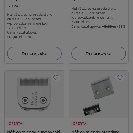
72
PKT
punktów
129
PKT
punktów
Najniższa cena produktu w
okresie 30 dni przed
Najniższa cena produktu w
wprowadzeniem obniżki:
okresie 30 dni przed
72,00 zł
0%
wprowadzeniem obniżki:
Cena katalogowa:
119,00 zł
-39%
129,00 zł
0%
Cena katalogowa:
258,99 zł
-50%
Do koszyka
Do koszyka
OFERTA
OFERTA
Nóż wymienny superwąski
Nóż wymienny standard