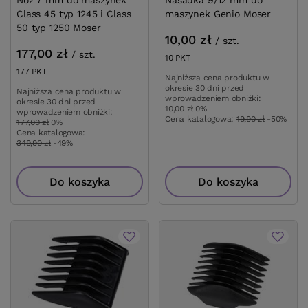
Class 45 typ 1245 i Class
maszynek Genio Moser
50 typ 1250 Moser
10,00 zł
/
szt.
177,00 zł
/
szt.
10
PKT
punktów
177
PKT
punktów
Najniższa cena produktu w
okresie 30 dni przed
Najniższa cena produktu w
wprowadzeniem obniżki:
okresie 30 dni przed
10,00 zł
0%
wprowadzeniem obniżki:
Cena katalogowa:
19,90 zł
-50%
177,00 zł
0%
Cena katalogowa:
349,90 zł
-49%
Do koszyka
Do koszyka