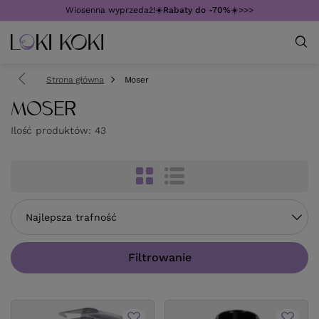
Wiosenna wyprzedaż!☀️
Rabaty do -70%
☀️>>>
Strona główna
Moser
MOSER
Ilość produktów:
43
Zmień sortowanie
Najlepsza trafność
Filtrowanie