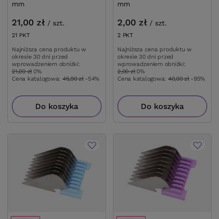
mm
mm
21,00 zł
2,00 zł
/
szt.
/
szt.
21
PKT
punktów
2
PKT
punktów
Najniższa cena produktu w
Najniższa cena produktu w
okresie 30 dni przed
okresie 30 dni przed
wprowadzeniem obniżki:
wprowadzeniem obniżki:
21,00 zł
0%
2,00 zł
0%
Cena katalogowa:
45,90 zł
-54%
Cena katalogowa:
40,00 zł
-95%
Do koszyka
Do koszyka