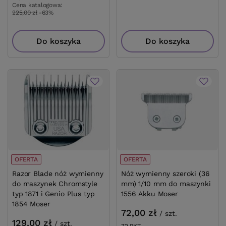
Cena katalogowa:
225,00 zł
-63%
Do koszyka
Do koszyka
OFERTA
OFERTA
Razor Blade nóż wymienny
Nóż wymienny szeroki (36
do maszynek Chromstyle
mm) 1/10 mm do maszynki
typ 1871 i Genio Plus typ
1556 Akku Moser
1854 Moser
72,00 zł
/
szt.
129,00 zł
/
szt.