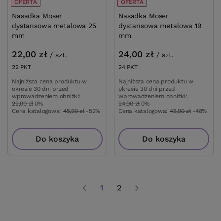
OFERTA
OFERTA
Nasadka Moser
Nasadka Moser
dystansowa metalowa 25
dystansowa metalowa 19
mm
mm
22,00 zł
24,00 zł
/
szt.
/
szt.
22
PKT
punktów
24
PKT
punktów
Najniższa cena produktu w
Najniższa cena produktu w
okresie 30 dni przed
okresie 30 dni przed
wprowadzeniem obniżki:
wprowadzeniem obniżki:
22,00 zł
0%
24,00 zł
0%
Cena katalogowa:
45,90 zł
-52%
Cena katalogowa:
45,90 zł
-48%
Do koszyka
Do koszyka
1
2