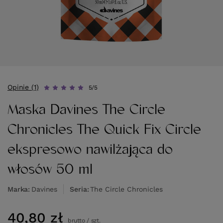
Opinie (1)
5/5
Maska Davines The Circle
Chronicles The Quick Fix Circle
ekspresowo nawilżająca do
włosów 50 ml
Marka
Davines
Seria
The Circle Chronicles
40,80 zł
brutto
/
szt.