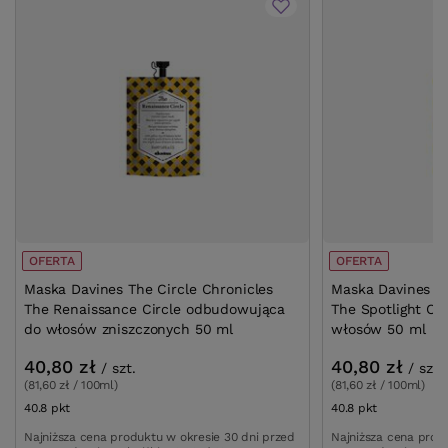
OFERTA
OFERTA
Maska Davines The Circle Chronicles
Maska Davines Th
The Renaissance Circle odbudowująca
The Spotlight Ci
do włosów zniszczonych 50 ml
włosów 50 ml
40,80 zł
40,80 zł
/
szt.
/
szt.
(81,60 zł / 100ml)
(81,60 zł / 100ml)
40.8
pkt
punktów
40.8
pkt
punktów
Najniższa cena produktu w okresie 30 dni przed
Najniższa cena prod