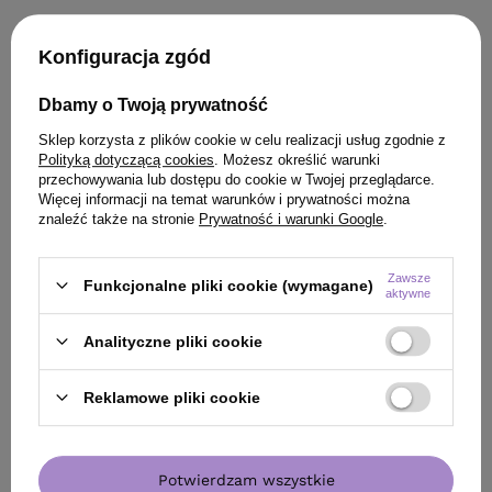
KLIENCI, KTÓRZY KUPILI TEN
Konfiguracja zgód
PRODUKT KUPILI TAKŻE
Dbamy o Twoją prywatność
Sklep korzysta z plików cookie w celu realizacji usług zgodnie z
Polityką dotyczącą cookies
. Możesz określić warunki
przechowywania lub dostępu do cookie w Twojej przeglądarce.
Więcej informacji na temat warunków i prywatności można
znaleźć także na stronie
Prywatność i warunki Google
.
Zawsze
Funkcjonalne pliki cookie (wymagane)
aktywne
Analityczne pliki cookie
Reklamowe pliki cookie
OFERTA
OFERTA
Potwierdzam wszystkie
Maska Davines The Circle Chronicles
Maska Davines Th