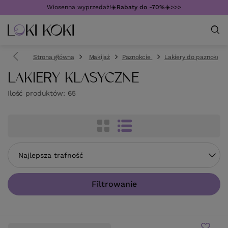
Wiosenna wyprzedaż!☀️
Rabaty do -70%
☀️>>>
Strona główna
Makijaż
Paznokcie
Lakiery do paznokci
LAKIERY KLASYCZNE
Ilość produktów:
65
Zmień sortowanie
Najlepsza trafność
Filtrowanie