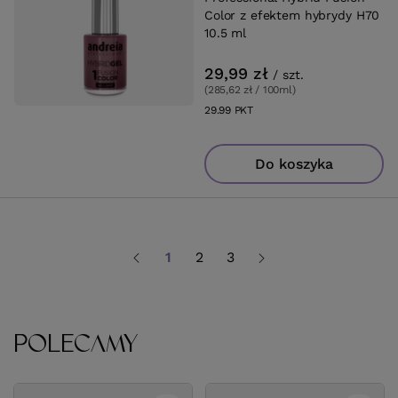
Color z efektem hybrydy H70
10.5 ml
29,99 zł
/
szt.
(285,62 zł / 100ml
)
29.99
PKT
punktów
Do koszyka
1
2
3
POLECAMY