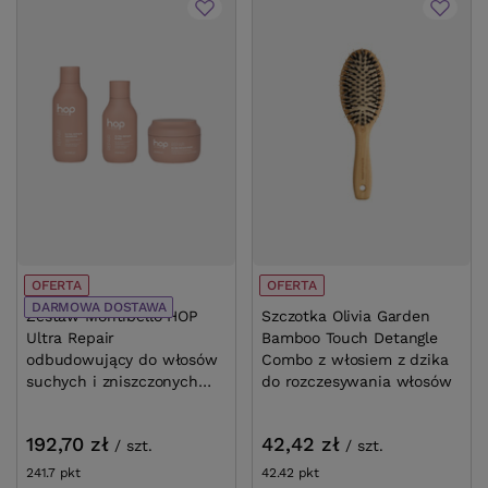
OFERTA
DARMOWA DOSTAWA
OFERTA
Zestaw Montibello HOP Ultra Repair
Szczotka Olivia
odbudowujący do włosów suchych i
Detangle Combo 
zniszczonych szampon 300ml + odżywka
rozczesywania w
200ml + maska 200ml
42,42 zł
192,70 zł
/
szt.
/
szt.
42.42
pkt
punktów
241.7
pkt
punktów
Najniższa cena prod
Najniższa cena produktu w okresie 30 dni przed