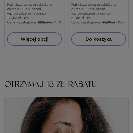
wprowadzeniem obn
wprowadzeniem obniżki:
177,93 zł
+8%
Cena katalogowa:
49
Cena katalogowa:
226,70 zł
-15%
Do
Więcej opcji
OTRZYMAJ 15 ZŁ RABATU