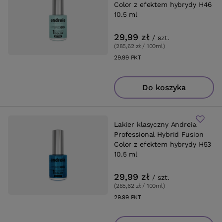
Color z efektem hybrydy H46
10.5 ml
29,99 zł
/
szt.
(285,62 zł / 100ml
)
29.99
PKT
punktów
Do koszyka
Lakier klasyczny Andreia
Professional Hybrid Fusion
Color z efektem hybrydy H53
10.5 ml
29,99 zł
/
szt.
(285,62 zł / 100ml
)
29.99
PKT
punktów