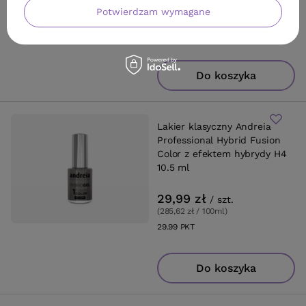
29,99 zł
/
szt.
Potwierdzam wymagane
(285,62 zł / 100ml
)
29.99
PKT
punktów
Do koszyka
Lakier klasyczny Andreia
Professional Hybrid Fusion
Color z efektem hybrydy H4
10.5 ml
29,99 zł
/
szt.
(285,62 zł / 100ml
)
29.99
PKT
punktów
Do koszyka