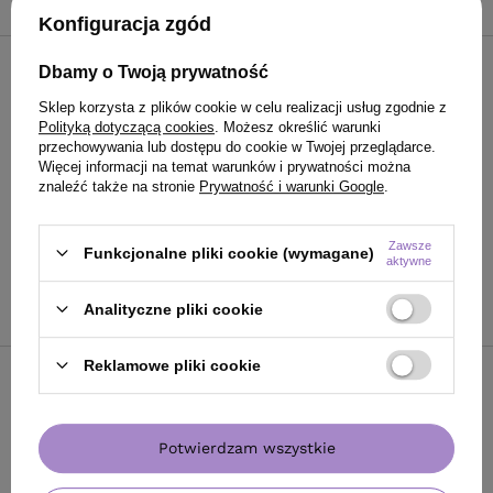
Konfiguracja zgód
Dbamy o Twoją prywatność
Lakier klasyczny Andreia
Professional Hybrid Fusion
Sklep korzysta z plików cookie w celu realizacji usług zgodnie z
Color z efektem hybrydy H37
Polityką dotyczącą cookies
. Możesz określić warunki
10.5 ml
przechowywania lub dostępu do cookie w Twojej przeglądarce.
Więcej informacji na temat warunków i prywatności można
znaleźć także na stronie
Prywatność i warunki Google
.
29,99 zł
/
szt.
(285,62 zł / 100ml
)
29.99
PKT
punktów
Zawsze
Funkcjonalne pliki cookie (wymagane)
aktywne
Do koszyka
Analityczne pliki cookie
Reklamowe pliki cookie
Lakier klasyczny Andreia
Professional Hybrid Fusion
Color z efektem hybrydy H38
Potwierdzam wszystkie
10.5 ml