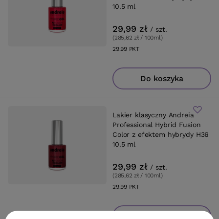
10.5 ml
29,99 zł
/
szt.
(285,62 zł / 100ml
)
29.99
PKT
punktów
Do koszyka
Lakier klasyczny Andreia
Professional Hybrid Fusion
Color z efektem hybrydy H36
10.5 ml
29,99 zł
/
szt.
(285,62 zł / 100ml
)
29.99
PKT
punktów
Do koszyka