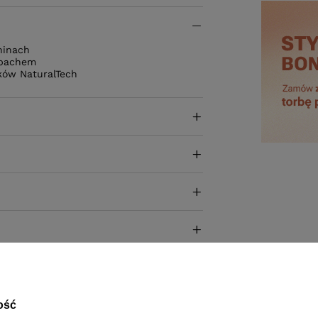
ninach
apachem
ków NaturalTech
ość