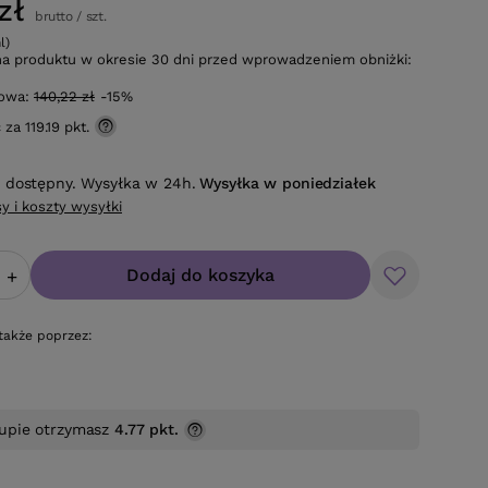
zł
brutto
/
szt.
l)
na produktu w okresie 30 dni przed wprowadzeniem obniżki:
gowa:
140,22 zł
-15%
ć za
119.19 pkt.
 dostępny. Wysyłka w 24h.
Wysyłka
w poniedziałek
y i koszty wysyłki
Dodaj do koszyka
+
także poprzez:
upie otrzymasz
4.77 pkt.