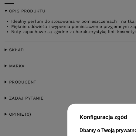
OPIS PRODUKTU
Idealny perfum do stosowania w pomieszczeniach i na tka
Pięknie odświeża i wypełnia pomieszczenie przyjemnym z
Nuty zapachowe są zgodne z charakterystyką linii kosmety
SKŁAD
MARKA
PRODUCENT
ZADAJ PYTANIE
OPINIE
(0)
Konfiguracja zgód
Dbamy o Twoją prywatn