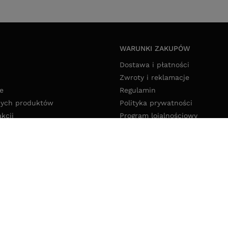
WARUNKI ZAKUPÓW
Dostawa i płatności
Zwroty i reklamacje
e
Regulamin
nych produktów
Polityka prywatności
akcji
Program lojalnościowy
Deklaracja dostępności
Polityka cookies
Ustawienia cookies
pl
,
Ołowiana 12
,
85-461
Bydgoszcz
w z kraju:
Polska
.