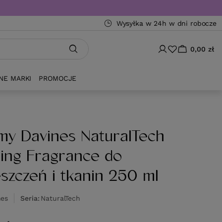
Wysyłka w 24h w dni robocze
0,00 zł
NE MARKI
PROMOCJE
my Davines NaturalTech
ting Fragrance do
szczeń i tkanin 250 ml
nes
Seria
NaturalTech