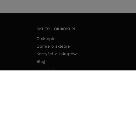
SKLEP LOKIKOKI.PL
O sklepie
Opinie o sklepie
Korzyści z zakupów
Blog