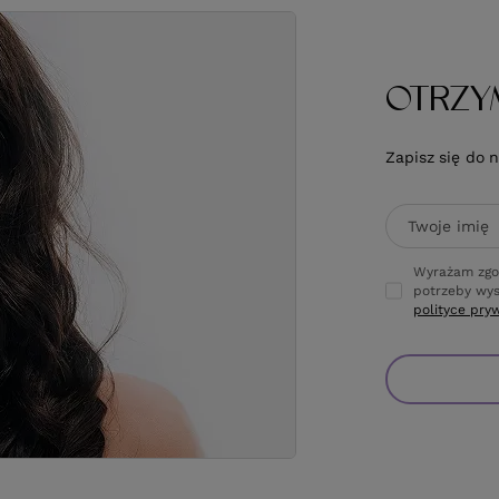
OTRZY
Zapisz się do 
Twoje imię
Wyrażam zgo
potrzeby wys
polityce pry