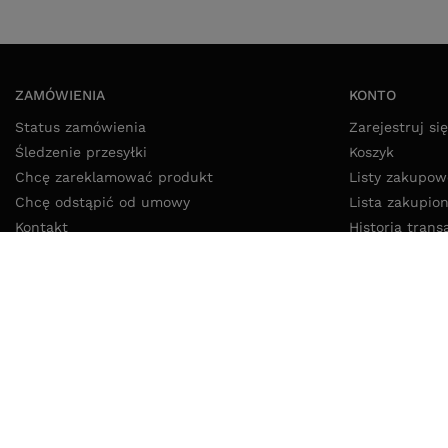
ZAMÓWIENIA
KONTO
Status zamówienia
Zarejestruj się
Śledzenie przesyłki
Koszyk
Chcę zareklamować produkt
Listy zakupow
Chcę odstąpić od umowy
Lista zakupio
Kontakt
Historia trans
Moje rabaty
Newsletter
52 325 20 80
8:00 - 16:00 pon - pt
info@lokikoki.pl
LokiKoki.
W sklepie prezentujemy ceny brutto (z VAT).
Stawki VAT dla konsumentó