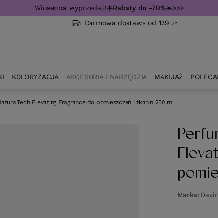
Wiosenna wyprzedaż!☀️
Rabaty do -70%
☀️>>>
Darmowa dostawa od 139 zł
KI
KOLORYZACJA
AKCESORIA I NARZĘDZIA
MAKIJAŻ
POLECA
aturalTech Elevating Fragrance do pomieszczeń i tkanin 250 ml
Perfu
Eleva
pomie
Marka
Davi