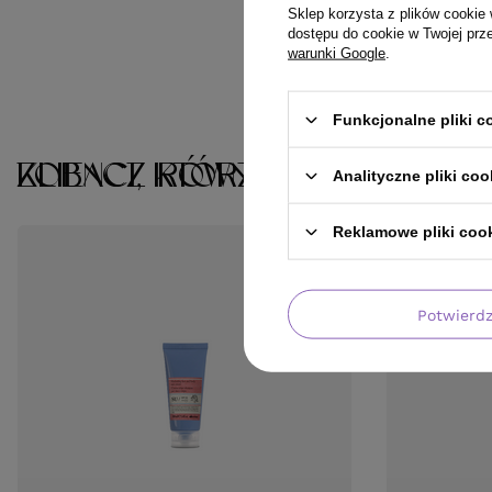
Sklep korzysta z plików cookie 
dostępu do cookie w Twojej prz
warunki Google
.
Funkcjonalne pliki 
KLIENCI, KTÓRZY KUPILI TEN 
ZOBACZ RÓWNIEŻ
Analityczne pliki coo
Reklamowe pliki coo
Potwierd