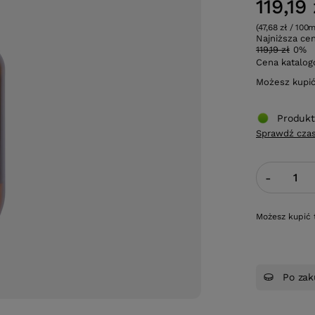
119,19 
(47,68 zł / 100m
Najniższa ce
119,19 zł
0%
Cena katalo
Możesz kupi
Produkt
Sprawdź czas
-
Możesz kupić 
Po zak