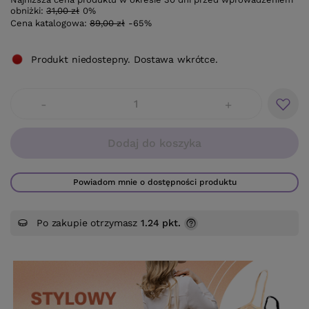
obniżki:
31,00 zł
0%
Cena katalogowa:
89,00 zł
-65%
Produkt niedostepny. Dostawa wkrótce.
-
+
Dodaj do koszyka
Powiadom mnie o dostępności produktu
Po zakupie otrzymasz
1.24 pkt.