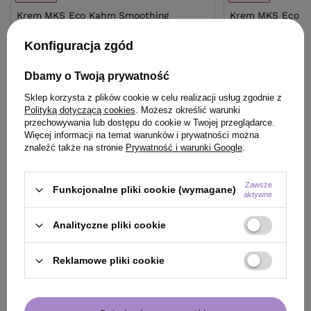
Krem MKS Eco Kahm Smoothing
Krem MKS Eco Bo
intensywnie wygładzający przeciw
do golenia z ol
puszeniu się włosów 60 ml
Konfiguracja zgód
25,01 zł
14,00 zł
/
szt.
/
szt.
Dbamy o Twoją prywatność
(41,68 zł / 100ml)
(4,73 zł / 100ml)
Sklep korzysta z plików cookie w celu realizacji usług zgodnie z
25.01
pkt
punktów
14
pkt
punktów
Polityką dotyczącą cookies
. Możesz określić warunki
Najniższa cena produktu w okresie 30 dni przed
Najniższa cena prod
przechowywania lub dostępu do cookie w Twojej przeglądarce.
wprowadzeniem obniżki:
25,00 zł
+1%
wprowadzeniem obn
Więcej informacji na temat warunków i prywatności można
Cena katalogowa:
79,00 zł
-68%
Cena katalogowa:
49
znaleźć także na stronie
Prywatność i warunki Google
.
Do koszyka
Do
Zawsze
Funkcjonalne pliki cookie (wymagane)
aktywne
Analityczne pliki cookie
Reklamowe pliki cookie
ZOBACZ RÓWNIEŻ