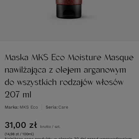
Maska MKS Eco Moisture Masque
nawilżająca z olejem arganowym
do wszystkich rodzajów włosów
207 ml
Marka
MKS Eco
Seria
Care
31,00 zł
brutto
/
szt.
(14,98 zł / 100ml)
Najniższa cena produktu w okresie 30 dni przed wprowadzeniem