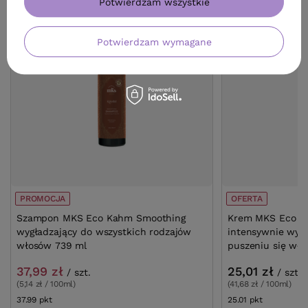
Potwierdzam wszystkie
Potwierdzam wymagane
PROMOCJA
OFERTA
Szampon MKS Eco Kahm Smoothing
Krem MKS Eco K
wygładzający do wszystkich rodzajów
intensywnie wygł
włosów 739 ml
puszeniu się wł
37,99 zł
25,01 zł
/
szt.
/
szt.
(5,14 zł / 100ml)
(41,68 zł / 100ml)
37.99
pkt
punktów
25.01
pkt
punktów