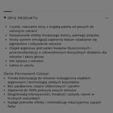
OPIS PRODUKTU
Czyste, naturalne tony, z bogatą paletą od jasnych do
ciemnych odcieni
Niesamowite efekty trwalszego koloru, pełnego połysku
Nowy system emulgacji zapewnia lepsze osadzanie się
pigmentów i odżywienie włosów
Olejek arganowy jest pełen kwasów tłuszczowych i
przeciwutleniaczy o udowodnionym korzystnym działaniu dla
włosów i skóry głowy
Nie spływa z włosów
Łatwa w użyciu
Seria Permanent Colour:
Trwała koloryzacja do włosów wzbogacona olejkiem
arganowym i technologią ciekłych kryształów
Bez parabenów, olejów silikonowych i parafin
Zapewnia do 100% pokrycia siwych włosów
Długotrwałą intensywność, trwałość i połysk, nawet w
trudnych warunkach
Nadaje jednolite efekty i minimalizuje nieprzyjemny zapach
farby