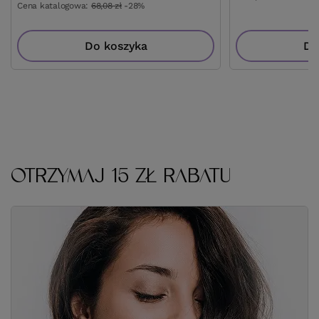
Cena katalogowa:
68,08 zł
-28%
Do koszyka
Do
OTRZYMAJ 15 ZŁ RABATU