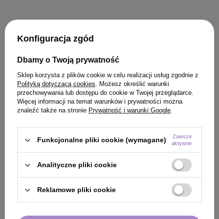
Konfiguracja zgód
KLIENCI, KTÓRZY KUPILI TEN
Dbamy o Twoją prywatność
PRODUKT KUPILI TAKŻE
Sklep korzysta z plików cookie w celu realizacji usług zgodnie z
Polityką dotyczącą cookies
. Możesz określić warunki
przechowywania lub dostępu do cookie w Twojej przeglądarce.
Więcej informacji na temat warunków i prywatności można
znaleźć także na stronie
Prywatność i warunki Google
.
Zawsze
Funkcjonalne pliki cookie (wymagane)
aktywne
Analityczne pliki cookie
Reklamowe pliki cookie