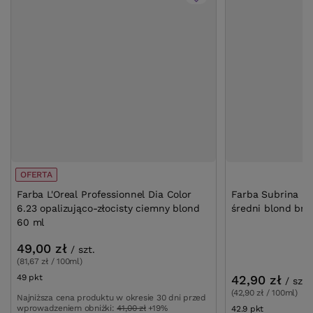
OFERTA
Farba L'Oreal Professionnel Dia Color
Farba Subrina Pe
6.23 opalizująco-złocisty ciemny blond
średni blond brą
60 ml
49,00 zł
/
szt.
(81,67 zł / 100ml)
49
pkt
punktów
42,90 zł
/
szt.
(42,90 zł / 100ml)
Najniższa cena produktu w okresie 30 dni przed
wprowadzeniem obniżki:
41,00 zł
+19%
42.9
pkt
punktów