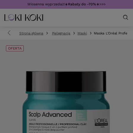
Wiosenna wyprzedaż!☀️
Rabaty do -70%
☀️>>>
Strona główna
Pielęgnacja
Maski
Maska L'Oréal Professi
OFERTA