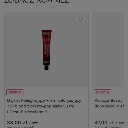
OFERTA
OFERTA
Majirel Pielęgnujący krem koloryzujący
Kuracja Bosley M
7.31 blond złocisto-popielaty 50 ml
do włosów niefa
L'Oréal Professionnel
33,00 zł
47,00 zł
/
szt.
/
szt.
(66,00 zł / 100ml)
(47,00 zł / 100ml)