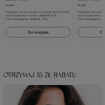
33
pkt
punktów
47
pkt
punktów
Najniższa cena produktu w okresie 30 dni przed
Najniższa cena prod
wprowadzeniem obniżki:
28,00 zł
+17%
wprowadzeniem obn
Cena katalogowa:
60,52 zł
-45%
Cena katalogowa:
10
Do koszyka
Do
OTRZYMAJ 15 ZŁ RABATU