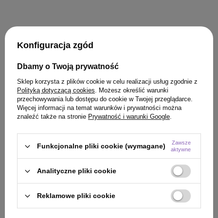
Konfiguracja zgód
KLIENCI, KTÓRZY KUPILI TEN
Dbamy o Twoją prywatność
PRODUKT KUPILI TAKŻE
Sklep korzysta z plików cookie w celu realizacji usług zgodnie z
Polityką dotyczącą cookies
. Możesz określić warunki
przechowywania lub dostępu do cookie w Twojej przeglądarce.
Więcej informacji na temat warunków i prywatności można
znaleźć także na stronie
Prywatność i warunki Google
.
Zawsze
Funkcjonalne pliki cookie (wymagane)
aktywne
Analityczne pliki cookie
Reklamowe pliki cookie