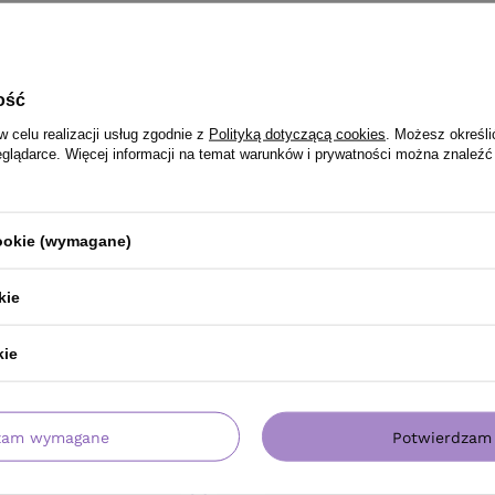
ość
w celu realizacji usług zgodnie z
Polityką dotyczącą cookies
. Możesz określi
eglądarce. Więcej informacji na temat warunków i prywatności można znaleźć
cookie (wymagane)
kie
kie
PRODUKT KUPILI TAKŻE
zam wymagane
Potwierdzam 