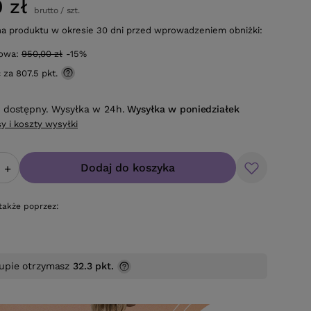
 zł
brutto
/
szt.
na produktu w okresie 30 dni przed wprowadzeniem obniżki:
gowa:
950,00 zł
-15%
ć za
807.5 pkt.
 dostępny. Wysyłka w 24h.
Wysyłka
w poniedziałek
y i koszty wysyłki
Dodaj do koszyka
+
także poprzez:
upie otrzymasz
32.3 pkt.