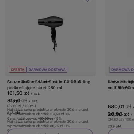
OFERTA
OFERTA
BESTSELLER
DARMOWA DOSTAWA
BESTSELLER
DARMOWA D
Serum Davines More Inside Curl Building
Suszarka Fox Smart Student 2100 W
Woda Montibe
Nożyczki Jagu
podkreślające skręt 250 ml
Vol.7,5% 60m
cala 14 cm
161,50 zł
/
szt.
81,50 zł
161.5
pkt
punktów
/
szt.
680,01 zł
(32,60 zł / 100ml)
Najniższa cena produktu w okresie 30 dni przed
81.5
pkt
punktów
20,90 zł
wprowadzeniem obniżki:
161,50 zł
0%
680.01
pkt
punk
/
Cena katalogowa:
190,00 zł
-15%
(34,83 zł / 100m
Najniższa cena produktu w okresie 30 dni przed
wprowadzeniem obniżki:
80,75 zł
+1%
20.9
pkt
punkt
Cena katalogowa:
115,01 zł
-29%