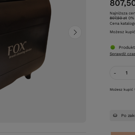
807,50
Najniższa ce
807,50 zł
0%
Cena katalo
Możesz kupi
Produkt
Sprawdź czas
-
Możesz kupić 
Po zak