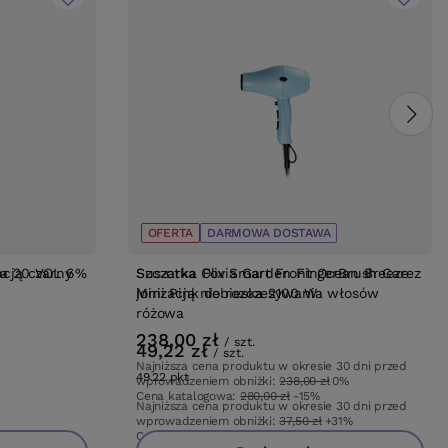
OFERTA
OFERTA
BESTSELLER
DARMOWA DOSTAWA
ma 20 VOL 6%
acją czarny
Szczotka Olivia Garden FingerBrush Care
Suszarka Fox Smart Front Ocean Breeze z
Mini Pink do rozczesywania włosów
jonizacją niebieska 2100 W
różowa
238,00 zł
/
szt.
49,22 zł
/
szt.
Najniższa cena produktu w okresie 30 dni przed
49.22
pkt
punktów
wprowadzeniem obniżki:
238,00 zł
0%
Cena katalogowa:
280,00 zł
-15%
Najniższa cena produktu w okresie 30 dni przed
wprowadzeniem obniżki:
37,50 zł
+31%
Cena katalogowa:
57,90 zł
-15%