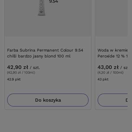
Farba Subrina Permanent Colour 9.54
Woda w kremie S
chilli bardzo jasny blond 100 ml
Peroxide 12 % 10
42,90 zł
43,00 zł
/
szt.
/
szt.
(42,90 zł / 100ml)
(4,30 zł / 100ml)
42.9
pkt
punktów
43
pkt
punktów
Do koszyka
Do