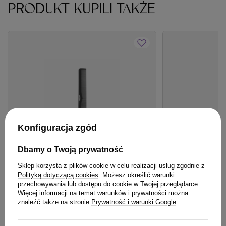
PRODUKT KUPILI TAKŻE
Konfiguracja zgód
Dbamy o Twoją prywatność
Sklep korzysta z plików cookie w celu realizacji usług zgodnie z
BESTSELLER
BESTSELLER
Polityką dotyczącą cookies
. Możesz określić warunki
przechowywania lub dostępu do cookie w Twojej przeglądarce.
Grzebień Jaguar A500 antystatyczny do
Odżywka WS Aca
Więcej informacji na temat warunków i prywatności można
strzyżenia 7.25 cala 18.4 cm
Paczula Wonna 2
znaleźć także na stronie
Prywatność i warunki Google
.
spłukiwania 150 
29,99 zł
/
szt.