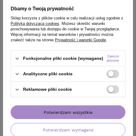
Dbamy o Twoją prywatność
Sklep korzysta z plików cookie w celu realizacji usług zgodnie z
Polityką dotyczącą cookies
. Możesz określić warunki
przechowywania lub dostępu do cookie w Twojej przeglądarce.
Więcej informacji na temat warunków i prywatności można
znaleźć także na stronie
Prywatność i warunki Google
.
Zawsze
Funkcjonalne pliki cookie (wymagane)
aktywne
Analityczne pliki cookie
BESTSELLER
OFERTA
BESTSE
Spray Hair Expert nawilżenie i
Szczotka Olivia 
Reklamowe pliki cookie
wygładzenie 8 w 1 z kwasem
Care Mini Pink d
hialuronowym do włosów 140 ml
włosów różowa
49,22 zł
/
szt.
Potwierdzam wszystkie
24,99 zł
49.22
pkt
punktów
/
szt.
(17,85 zł / 100ml)
Najniższa cena prod
Potwierdzam wymagane
wprowadzeniem obn
24.99
pkt
punktów
Cena katalogowa:
57