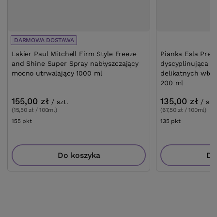
DARMOWA DOSTAWA
Lakier Paul Mitchell Firm Style Freeze
Pianka Esla Pre-
and Shine Super Spray nabłyszczający
dyscyplinująca i
mocno utrwalający 1000 ml
delikatnych wło
200 ml
155,00 zł
135,00 zł
/
szt.
/
szt
(15,50 zł / 100ml)
(67,50 zł / 100ml)
155
pkt
punktów
135
pkt
punktów
Do koszyka
Do