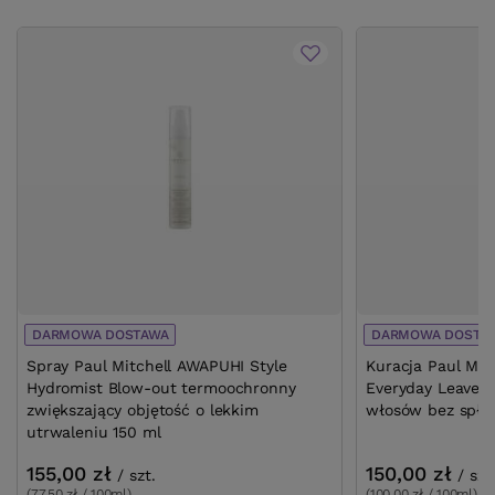
DARMOWA DOSTAWA
DARMOWA DOSTA
Spray Paul Mitchell AWAPUHI Style
Kuracja Paul Mit
Hydromist Blow-out termoochronny
Everyday Leave-i
zwiększający objętość o lekkim
włosów bez spłu
utrwaleniu 150 ml
155,00 zł
150,00 zł
/
szt.
/
szt
(77,50 zł / 100ml)
(100,00 zł / 100ml)