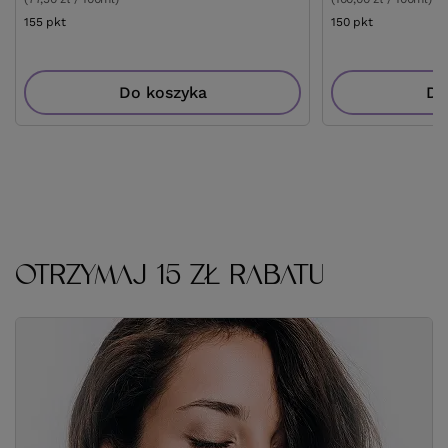
155
pkt
punktów
150
pkt
punktów
Do koszyka
Do
OTRZYMAJ 15 ZŁ RABATU