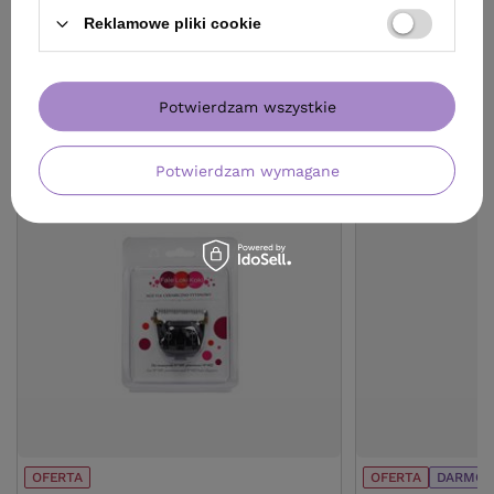
Reklamowe pliki cookie
Potwierdzam wszystkie
ZOBACZ RÓWNIEŻ
Potwierdzam wymagane
OFERTA
OFERTA
DARMOW