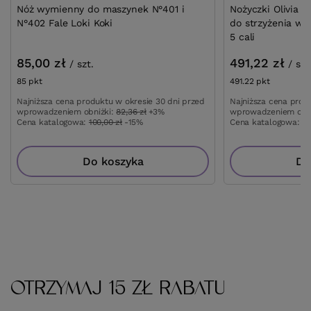
Nóż wymienny do maszynek N°401 i
Nożyczki Olivia G
N°402 Fale Loki Koki
do strzyżenia wł
5 cali
85,00 zł
491,22 zł
/
szt.
/
szt
85
pkt
punktów
491.22
pkt
punktów
Najniższa cena produktu w okresie 30 dni przed
Najniższa cena prod
wprowadzeniem obniżki:
82,36 zł
+3%
wprowadzeniem obn
Cena katalogowa:
100,00 zł
-15%
Cena katalogowa:
57
Do koszyka
Do
OTRZYMAJ 15 ZŁ RABATU