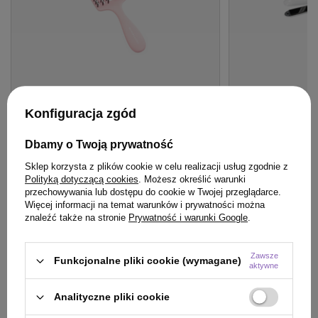
OFERTA
BESTSELLER
OFERTA
DARMOW
Konfiguracja zgód
Szczotka Olivia Garden FingerBrush
Prostownica N°10
Care Mini Pink do rozczesywania
Koki
Dbamy o Twoją prywatność
włosów różowa
Sklep korzysta z plików cookie w celu realizacji usług zgodnie z
Polityką dotyczącą cookies
. Możesz określić warunki
49,22 zł
340,00 zł
/
szt.
/
sz
przechowywania lub dostępu do cookie w Twojej przeglądarce.
49.22
pkt
punktów
340
pkt
punktów
Więcej informacji na temat warunków i prywatności można
znaleźć także na stronie
Prywatność i warunki Google
.
Najniższa cena produktu w okresie 30 dni przed
Najniższa cena prod
wprowadzeniem obniżki:
37,50 zł
+31%
wprowadzeniem obn
Cena katalogowa:
57,90 zł
-15%
Cena katalogowa:
40
Zawsze
Funkcjonalne pliki cookie (wymagane)
aktywne
Do koszyka
Do
Analityczne pliki cookie