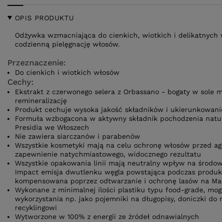
OPIS PRODUKTU
Odżywka wzmacniająca do cienkich, wiotkich i delikatnych 
codzienną pielęgnację włosów.
Przeznaczenie:
Do cienkich i wiotkich włosów
Cechy:
Ekstrakt z czerwonego selera z Orbassano - bogaty w sole 
remineralizację
Produkt cechuje wysoka jakość składników i ukierunkowanie
Formuła wzbogacona w aktywny składnik pochodzenia natu
Presidia we Włoszech
Nie zawiera siarczanów i parabenów
Wszystkie kosmetyki mają na celu ochronę włosów przed a
zapewnienie natychmiastowego, widocznego rezultatu
Wszystkie opakowania linii mają neutralny wpływ na środow
Impact emisja dwutlenku węgla powstająca podczas produkcji
kompensowana poprzez odtwarzanie i ochronę lasów na Ma
Wykonane z minimalnej ilości plastiku typu food-grade, m
wykorzystania np. jako pojemniki na długopisy, doniczki do 
recyklingowi
Wytworzone w 100% z energii ze źródeł odnawialnych