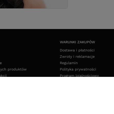
WARUNKI ZAKUPÓW
Dostawa i płatności
Zwroty i reklamacje
e
Regulamin
nych produktów
Polityka prywatności
akcji
Program lojalnościowy
Deklaracja dostępności
Polityka cookies
Ustawienia cookies
pl
,
Ołowiana 12
,
85-461
Bydgoszcz