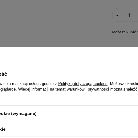
-
Możesz kupić 
Po zak
ość
w celu realizacji usług zgodnie z
Polityką dotyczącą cookies
. Możesz określi
eglądarce. Więcej informacji na temat warunków i prywatności można znaleźć
cookie (wymagane)
kie