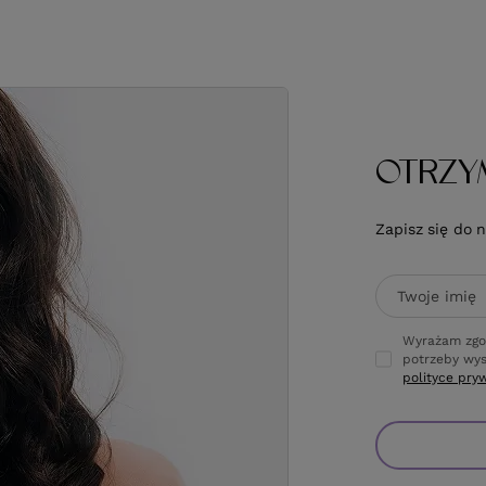
OTRZY
Zapisz się do 
Twoje imię
Wyrażam zgo
potrzeby wys
polityce pry