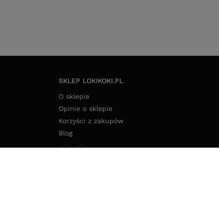
SKLEP LOKIKOKI.PL
O sklepie
Opinie o sklepie
Korzyści z zakupów
Blog