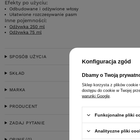
Efekty po użyciu:
Odbudowane i odżywione włosy
Ułatwione rozczesywanie pasm
Inne pojemności:
Odżywka 250 ml
Odżywka 75 ml
SPOSÓB UŻYCIA
Konfiguracja zgód
SKŁAD
Dbamy o Twoją prywatn
Sklep korzysta z plików cookie 
MARKA
dostępu do cookie w Twojej prz
warunki Google
.
PRODUCENT
Funkcjonalne pliki 
ZADAJ PYTANIE
Analityczne pliki coo
OPINIE
(0)