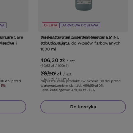
WA
BESTSELLER
OFERTA
DARMOWA DOSTAWA
rBrush Care
aircare
Woda Montibello Oxibel Recover 25
Maska Davines Essential Haircare MINU
włosów
 suche i
Vol.7,5% 60ml
odbudowująca do włosów farbowanych
1000 ml
406,30 zł
/
szt.
(40,63 zł / 100ml)
20,90 zł
406.3
pkt
punktów
/
szt.
(34,83 zł / 100ml)
 30 dni przed
 30 dni przed
Najniższa cena produktu w okresie 30 dni przed
31%
-8%
wprowadzeniem obniżki:
406,30 zł
0%
20.9
pkt
punktów
Cena katalogowa:
478,00 zł
-15%
Do koszyka
Do koszyka