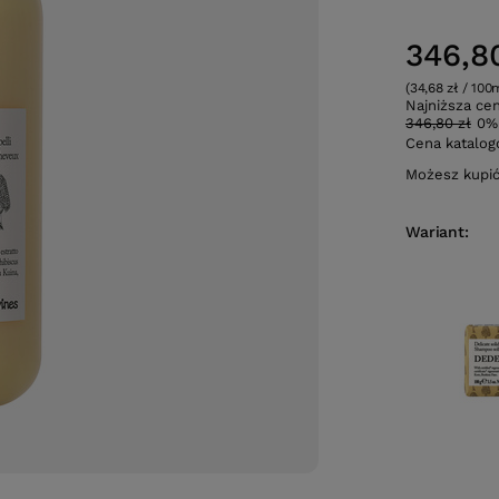
346,8
(34,68 zł / 100
Najniższa ce
346,80 zł
0%
Cena katalo
Możesz kupi
Wariant