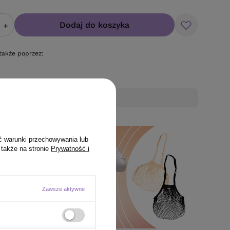
Dodaj do koszyka
+
także poprzez:
upie otrzymasz
13.87 pkt.
ć warunki przechowywania lub
 także na stronie
Prywatność i
Zawsze aktywne