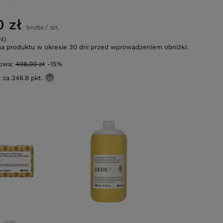
0 zł
brutto
/
szt.
ml)
na produktu w okresie 30 dni przed wprowadzeniem obniżki:
gowa:
408,00 zł
-15%
ć za
346.8 pkt.