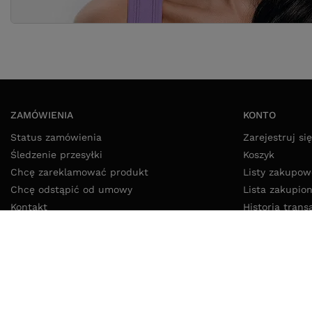
ZAMÓWIENIA
KONTO
Status zamówienia
Zarejestruj się
Śledzenie przesyłki
Koszyk
Chcę zareklamować produkt
Listy zakupow
Chcę odstąpić od umowy
Lista zakupio
Kontakt
Historia trans
Moje rabaty
Newsletter
52 325 20 80
8:00 - 16:00 pon - pt
info@lokikoki.pl
LokiKoki.