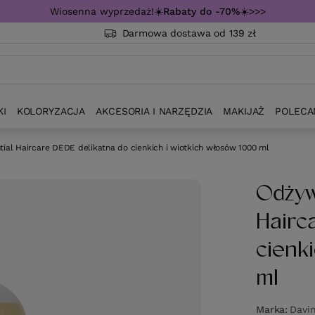
Wiosenna wyprzedaż!☀️
Rabaty do -70%
☀️>>>
Darmowa dostawa od 139 zł
KI
KOLORYZACJA
AKCESORIA I NARZĘDZIA
MAKIJAŻ
POLECA
ial Haircare DEDE delikatna do cienkich i wiotkich włosów 1000 ml
Odżyw
Hairc
cienk
ml
Marka
Davi