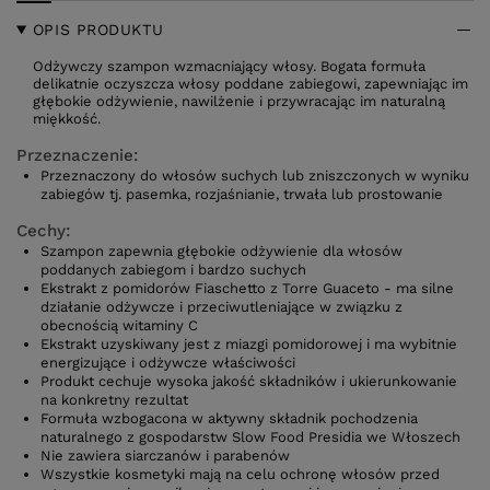
OPIS PRODUKTU
Odżywczy szampon wzmacniający włosy. Bogata formuła
delikatnie oczyszcza włosy poddane zabiegowi, zapewniając im
głębokie odżywienie, nawilżenie i przywracając im naturalną
miękkość.
Przeznaczenie:
Przeznaczony do włosów suchych lub zniszczonych w wyniku
zabiegów tj. pasemka, rozjaśnianie, trwała lub prostowanie
Cechy:
Szampon zapewnia głębokie odżywienie dla włosów
poddanych zabiegom i bardzo suchych
Ekstrakt z pomidorów Fiaschetto z Torre Guaceto - ma silne
działanie odżywcze i przeciwutleniające w związku z
obecnością witaminy C
Ekstrakt uzyskiwany jest z miazgi pomidorowej i ma wybitnie
energizujące i odżywcze właściwości
Produkt cechuje wysoka jakość składników i ukierunkowanie
na konkretny rezultat
Formuła wzbogacona w aktywny składnik pochodzenia
naturalnego z gospodarstw Slow Food Presidia we Włoszech
Nie zawiera siarczanów i parabenów
Wszystkie kosmetyki mają na celu ochronę włosów przed