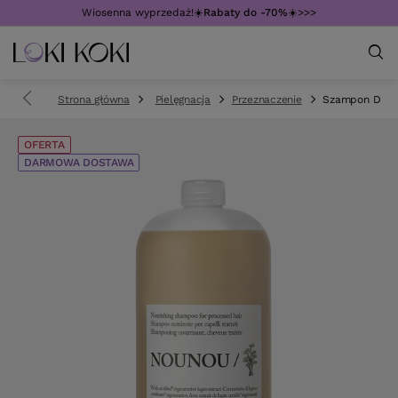
Wiosenna wyprzedaż!☀️
Rabaty do -70%
☀️>>>
Strona główna
Pielęgnacja
Przeznaczenie
Szampon Davin
OFERTA
DARMOWA DOSTAWA