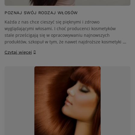
POZNAJ SWÓJ RODZAJ WŁOSÓW
Każda z nas chce cieszyć się pięknymi i zdrowo
wyglądającymi włosami. I choć producenci kosmetyków
stale prześcigają się w opracowywaniu najnowszych
produktów, szkopuł w tym, że nawet najdroższe kosmetyki i
zabiegi na włosy nie odniosą rezultatów, jeżeli nie będą
Czytaj więcej
dobrze dopasowane do rodzaju naszych włosów.