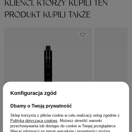
KLIENCI, KTÓRZY KUPILI TEN
PRODUKT KUPILI TAKŻE
Konfiguracja zgód
Dbamy o Twoją prywatność
OFERTA
BESTSELLER
BESTSELLER
Sklep korzysta z plików cookie w celu realizacji usług zgodnie z
Lakier Artego Touch Hot Shot mocno
Spray Hair Exper
Polityką dotyczącą cookies
. Możesz określić warunki
utrwalający 500 ml
keratyną roślinn
przechowywania lub dostępu do cookie w Twojej przeglądarce.
Więcej informacji na temat warunków i prywatności można