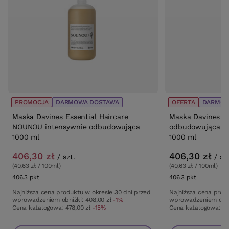
PROMOCJA
DARMOWA DOSTAWA
OFERTA
DARMOW
Maska Davines Essential Haircare
Maska Davines Es
NOUNOU intensywnie odbudowująca
odbudowująca d
1000 ml
1000 ml
406,30 zł
406,30 zł
/
szt.
/
sz
(40,63 zł / 100ml)
(40,63 zł / 100ml)
406.3
pkt
punktów
406.3
pkt
punktów
Najniższa cena produktu w okresie 30 dni przed
Najniższa cena prod
wprowadzeniem obniżki:
408,00 zł
-1%
wprowadzeniem obn
Cena katalogowa:
478,00 zł
-15%
Cena katalogowa:
47