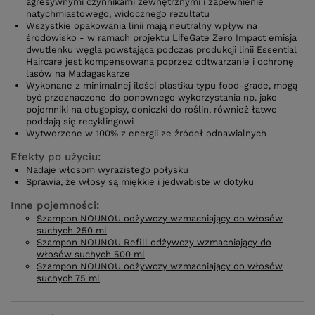
agresywnymi czynnikami zewnętrznymi i zapewnienie
natychmiastowego, widocznego rezultatu
Wszystkie opakowania linii mają neutralny wpływ na
środowisko - w ramach projektu LifeGate Zero Impact emisja
dwutlenku węgla powstająca podczas produkcji linii Essential
Haircare jest kompensowana poprzez odtwarzanie i ochronę
lasów na Madagaskarze
Wykonane z minimalnej ilości plastiku typu food-grade, mogą
być przeznaczone do ponownego wykorzystania np. jako
pojemniki na długopisy, doniczki do roślin, również łatwo
poddają się recyklingowi
Wytworzone w 100% z energii ze źródeł odnawialnych
Efekty po użyciu:
Nadaje włosom wyrazistego połysku
Sprawia, że włosy są miękkie i jedwabiste w dotyku
Inne pojemności:
Szampon NOUNOU odżywczy wzmacniający do włosów
suchych 250 ml
Szampon NOUNOU Refill odżywczy wzmacniający do
włosów suchych 500 ml
Szampon NOUNOU odżywczy wzmacniający do włosów
suchych 75 ml