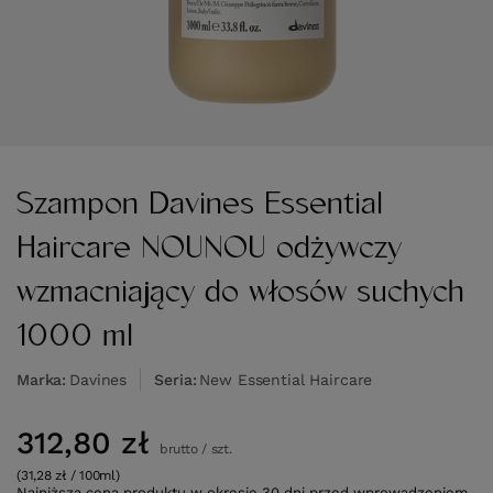
Szampon Davines Essential
Haircare NOUNOU odżywczy
wzmacniający do włosów suchych
1000 ml
Marka
Davines
Seria
New Essential Haircare
312,80 zł
brutto
/
szt.
(31,28 zł / 100ml)
Najniższa cena produktu w okresie 30 dni przed wprowadzeniem