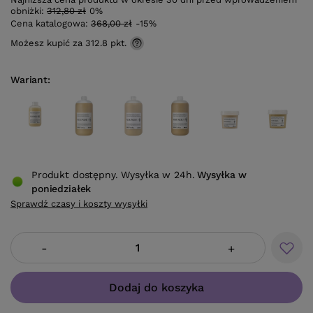
obniżki:
312,80 zł
0%
Cena katalogowa:
368,00 zł
-15%
Możesz kupić za
312.8 pkt.
Wariant
Produkt dostępny. Wysyłka w 24h.
Wysyłka
w
poniedziałek
Sprawdź czasy i koszty wysyłki
-
+
Dodaj do koszyka