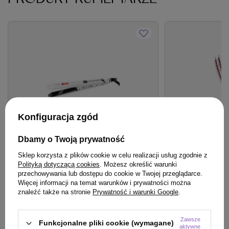
Konfiguracja zgód
Dbamy o Twoją prywatność
Sklep korzysta z plików cookie w celu realizacji usług zgodnie z
OFERTA
DARMOWA DOSTAWA
OFERTA
BESTSE
Polityką dotyczącą cookies
. Możesz określić warunki
przechowywania lub dostępu do cookie w Twojej przeglądarce.
Prostownica N°101 Premium Fale Loki
Szczotka Olivia 
Więcej informacji na temat warunków i prywatności można
Koki
Care Mini Pink d
znaleźć także na stronie
Prywatność i warunki Google
.
włosów różowa
340,00 zł
49,22 zł
/
szt.
/
szt.
Zawsze
Funkcjonalne pliki cookie (wymagane)
aktywne