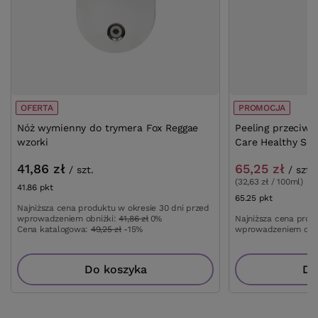
OFERTA
PROMOCJA
Nóż wymienny do trymera Fox Reggae
Peeling przeciw
wzorki
Care Healthy Sca
41,86 zł
65,25 zł
/
szt.
/
szt.
(32,63 zł / 100ml)
41.86
pkt
punktów
65.25
pkt
punktów
Najniższa cena produktu w okresie 30 dni przed
wprowadzeniem obniżki:
41,86 zł
0%
Najniższa cena prod
Cena katalogowa:
49,25 zł
-15%
wprowadzeniem obn
Do koszyka
Do