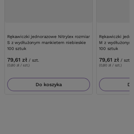
Rękawiczki jednorazowe Nitrylex rozmiar
Rękawiczki jedno
S z wydłużonym mankietem niebieskie
M z wydłużonym 
100 sztuk
100 sztuk
79,61 zł
79,61 zł
/
szt.
/
szt.
(0,80 zł / szt.)
(0,80 zł / szt.)
Do koszyka
Do