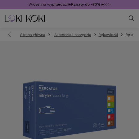
Wiosenna wyprzedaż!☀️
Rabaty do -70%
☀️>>>
Strona główna
Akcesoria i narzędzia
Rękawiczki
Rękawic