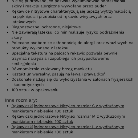
Nie są pudrowane, co pozwala wyeliminować podrażnienia
skóry i reakcje alergiczne wywołane przez puder
Rękawice nitrylowe charakteryzują się lepszą wytrzymałością
na pęknięcia i przebicia od rękawic winylowych oraz
lateksowych
Diagnostyczne, ochronne, niejałowe
Nie zawierają lateksu, co minimalizuje ryzyko podrażnienia
skóry
Polecane osobom ze skłonnością do alergii oraz wrażliwych na
produkty wykonane z lateksu
Specjalna tekstura na palcach rękawic pozwala pewnie
trzymać narzędzia i zapobiega ich przypadkowemu
ześlizgnięciu
Równomiernie zrolowany brzeg mankietu
Kształt uniwersalny, pasują na lewą i prawą dłoń
Doskonale nadają się do wykorzystania w salonach fryzjerskich
i kosmetycznych
100 sztuk w opakowaniu
Inne rozmiary:
Rękawiczki jednorazowe Nitrylex rozmiar S z wydłużonym
mankietem niebieskie 100 sztuk
Rękawiczki jednorazowe Nitrylex rozmiar M z wydłużonym
mankietem niebieskie 100 sztuk
Rękawiczki jednorazowe Nitrylex rozmiar L z wydłużonym
mankietem niebieskie 100 sztuk