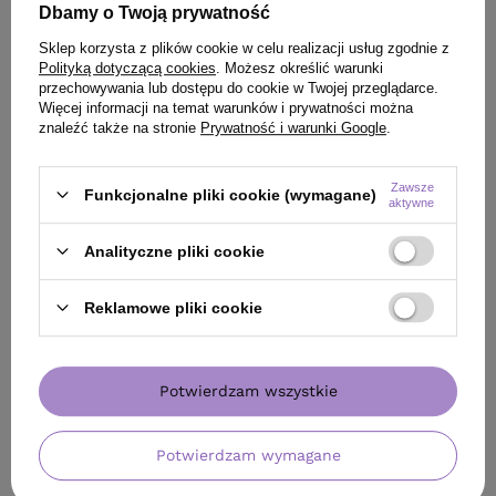
Dbamy o Twoją prywatność
Sklep korzysta z plików cookie w celu realizacji usług zgodnie z
Polityką dotyczącą cookies
. Możesz określić warunki
przechowywania lub dostępu do cookie w Twojej przeglądarce.
Więcej informacji na temat warunków i prywatności można
znaleźć także na stronie
Prywatność i warunki Google
.
Zawsze
Funkcjonalne pliki cookie (wymagane)
aktywne
Analityczne pliki cookie
PROMOCJA
BESTSELLER
OFERTA
DARMOW
Woda lamelarna Mila IQ Care Lamellar
Prostownica N°10
Reklamowe pliki cookie
Water do włosów - intensywny połysk i
Koki
gładkość 250 ml
47,99 zł
Potwierdzam wszystkie
/
szt.
340,00 zł
/
sz
(19,20 zł / 100ml)
47.99
pkt
punktów
340
pkt
punktów
Potwierdzam wymagane
Najniższa cena produktu w okresie 30 dni przed
Najniższa cena prod
wprowadzeniem obniżki:
48,00 zł
-1%
wprowadzeniem obn