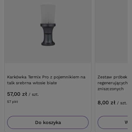
Karkówka Termix Pro z pojemnikiem na
Zestaw próbek 
talk srebrna włosie białe
regenerujących 
zniszczonych
57,00 zł
/
szt.
8,00 zł
57
pkt
punktów
/
szt.
Wię
Do koszyka