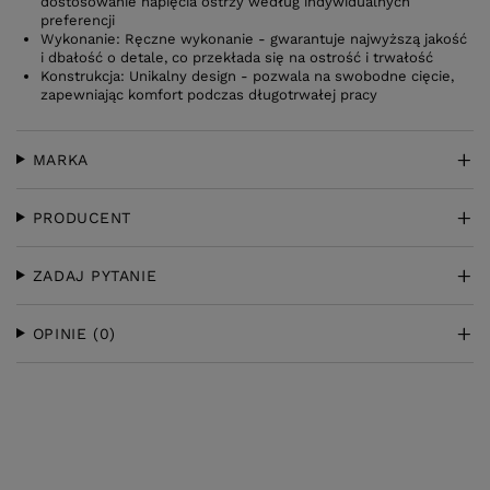
dostosowanie napięcia ostrzy według indywidualnych
preferencji
Wykonanie: Ręczne wykonanie - gwarantuje najwyższą jakość
i dbałość o detale, co przekłada się na ostrość i trwałość
Konstrukcja: Unikalny design - pozwala na swobodne cięcie,
zapewniając komfort podczas długotrwałej pracy
MARKA
PRODUCENT
ZADAJ PYTANIE
OPINIE
(0)