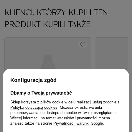
KLIENCI, KTÓRZY KUPILI TEN
PRODUKT KUPILI TAKŻE
Konfiguracja zgód
Dbamy o Twoją prywatność
Sklep korzysta z plików cookie w celu realizacji usług zgodnie z
Polityką dotyczącą cookies
. Możesz określić warunki
przechowywania lub dostępu do cookie w Twojej przeglądarce.
Więcej informacji na temat warunków i prywatności można
BESTSELLER
OFERTA
BESTSE
znaleźć także na stronie
Prywatność i warunki Google
.
Woda Montibello Oxibel Crema 20 VOL
Serum Davines Mo