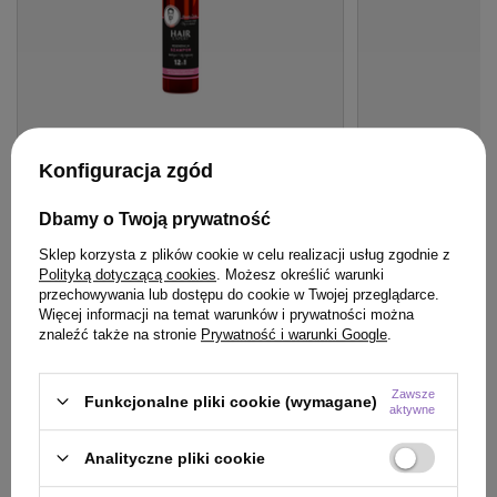
Konfiguracja zgód
BESTSELLER
BESTSELLER
Dbamy o Twoją prywatność
Szampon Hair Expert 12 w 1 regeneracja
Spray Hair Expert
z keratyną roślinną do włosów 280 ml
wygładzenie 8 w
Sklep korzysta z plików cookie w celu realizacji usług zgodnie z
hialuronowym do
Polityką dotyczącą cookies
. Możesz określić warunki
przechowywania lub dostępu do cookie w Twojej przeglądarce.
23,99 zł
24,99 zł
/
szt.
/
szt.
Więcej informacji na temat warunków i prywatności można
(8,57 zł / 100ml)
(17,85 zł / 100ml)
znaleźć także na stronie
Prywatność i warunki Google
.
23.99
pkt
punktów
24.99
pkt
punktów
Zawsze
Funkcjonalne pliki cookie (wymagane)
aktywne
Do koszyka
Do
Analityczne pliki cookie