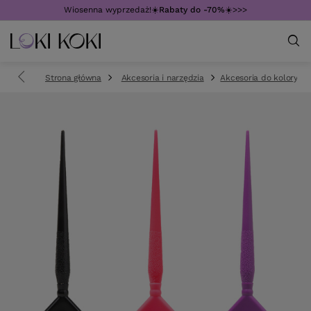
Wiosenna wyprzedaż!☀️
Rabaty do -70%
☀️>>>
Strona główna
Akcesoria i narzędzia
Akcesoria do koloryzacj