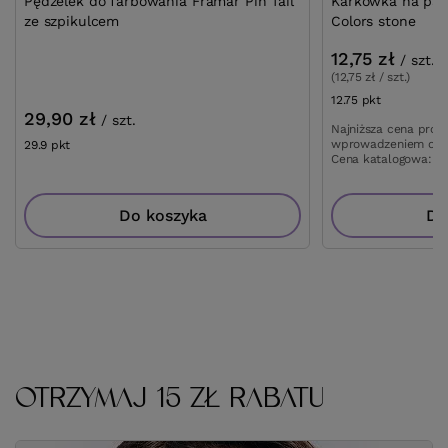
Pędzelek do farbowania Framar Pin Tail
Karkówka na pale
ze szpikulcem
Colors stone
12,75 zł
/
szt.
(12,75 zł / szt.)
12.75
pkt
punktów
29,90 zł
/
szt.
Najniższa cena prod
wprowadzeniem obn
29.9
pkt
punktów
Cena katalogowa:
15
Do koszyka
Do
OTRZYMAJ 15 ZŁ RABATU